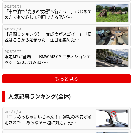
2026/08/08
「車中泊で“高原の牧場”へ行こう！」はじめて
の方でも安心して利用できるRVパ…
2026/08/08
【週間ランキング】「完成度がスゴイ…」「伝
説はここから始まった」注目を集めた…
2026/08/07
限定M2が登場！「BMW M2 CS エディションエ
ッジ」530馬力＆30k…
もっと見る
人気記事ランキング(全体)
2026/08/04
「コレめっちゃいいじゃん！」運転の不安が解
消された！ あらゆる車種に対応。死…