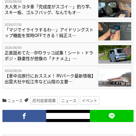
2026/08/04
大人気トヨタ車「完成度がスゴイ…」釣り竿、
スキー板、ゴルフバッグ、なんでもオ…
2026/07/30
「マジでイライラするわ…」アイドリングスト
ップ機能を常時OFFできる！純正ス…
2026/08/04
正直舐めてた…BYDラッコ試乗！シート・ドラ
ポジ・静粛性が想像の「ナナメ上」…
2026/08/04
【車中泊旅行におススメ！ RVパーク最新情報】
出雲大社や松江市など山陰の主要…
ニュース
月刊自家用車
ニュース
イベント