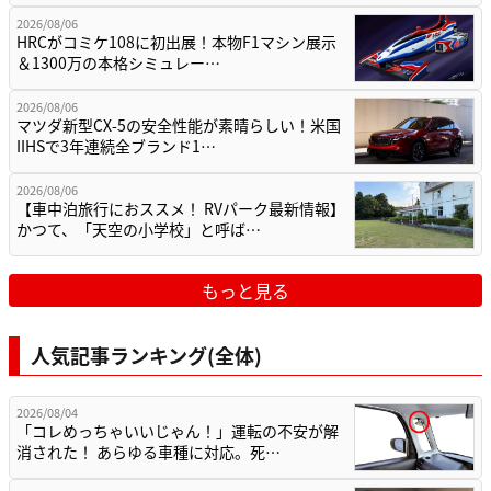
2026/08/06
HRCがコミケ108に初出展！本物F1マシン展示
＆1300万の本格シミュレー…
2026/08/06
マツダ新型CX-5の安全性能が素晴らしい！米国
IIHSで3年連続全ブランド1…
2026/08/06
【車中泊旅行におススメ！ RVパーク最新情報】
かつて、「天空の小学校」と呼ば…
もっと見る
人気記事ランキング(全体)
2026/08/04
「コレめっちゃいいじゃん！」運転の不安が解
消された！ あらゆる車種に対応。死…