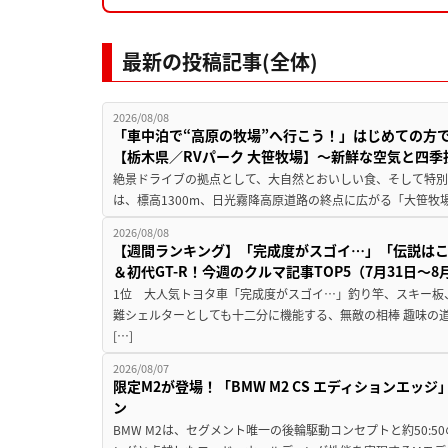
最新の投稿記事(全体)
2026/08/08
「車中泊で“高原の牧場”へ行こう！」はじめての方
【栃木県／RVパーク 大笹牧場】～新鮮な空気と四
絶景ドライブの拠点として、大自然とおいしい食、そして特別な
は、標高1300m、日光霧降高原道路の終点に広がる「大笹牧場
2026/08/08
【週間ランキング】「完成度がスゴイ…」「伝説は
＆初代GT-R！今週のクルマ記事TOP5（7月31日〜8
1位 大人気トヨタ車「完成度がスゴイ…」釣り竿、スキー板
難シェルターとしても十二分に機能する、無敵の相棒 趣味の
[…]
2026/08/07
限定M2が登場！「BMW M2 CS エディションエッジ
ン
BMW M2は、セグメント唯一の後輪駆動コンセプトと約50: