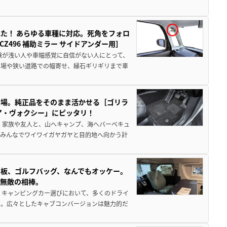
た！ あらゆる車種に対応。死角をフォロ
496 補助ミラー サイドアンダー用］
験が浅い人や車幅感覚に自信がない人にとって、
車場や狭い道路での幅寄せ、縁石ギリギリまで車
登場。純正品をそのまま活かせる［ゴリラ
ア・ヴォクシー」にピッタリ！
 家族や友人と、山へキャンプ、海へバーベキュ
でみんなでワイワイガヤガヤと目的地へ向かう計
板、ゴルフバッグ、なんでもオッケー。
、無敵の相棒。
 キャンピングカー選びにおいて、多くのドライ
だ。広々としたキャブコンバージョンは魅力的だ