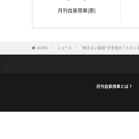
月刊自家用車(原)
HOME
ニュース
“映えない部品”が主役の「人とく
月刊自家用車とは？