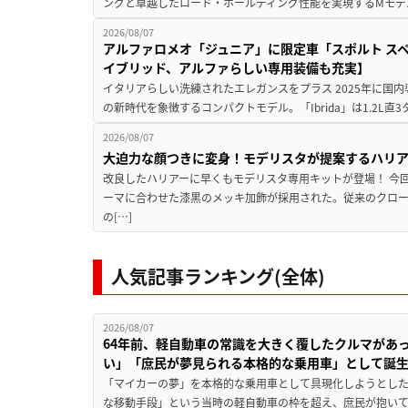
ングと卓越したロード・ホールディング性能を実現するMモデル。BMW 
2026/08/07
アルファロメオ「ジュニア」に限定車「スポルト スペ
イブリッド、アルファらしい専用装備も充実】
イタリアらしい洗練されたエレガンスをプラス 2025年に国内
の新時代を象徴するコンパクトモデル。「Ibrida」は1.2L直3
2026/08/07
大迫力な顔つきに変身！モデリスタが提案するハリ
改良したハリアーに早くもモデリスタ専用キットが登場！ 今
ーマに合わせた漆黒のメッキ加飾が採用された。従来のクロ
の[…]
人気記事ランキング(全体)
2026/08/07
64年前、軽自動車の常識を大きく覆したクルマがあ
い」「庶民が夢見られる本格的な乗用車」として誕
「マイカーの夢」を本格的な乗用車として具現化しようとした
な移動手段」という当時の軽自動車の枠を超え、庶民が抱い