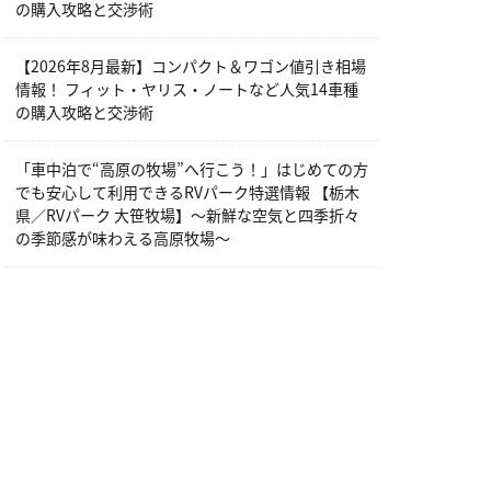
の購入攻略と交渉術
【2026年8月最新】コンパクト＆ワゴン値引き相場
情報！ フィット・ヤリス・ノートなど人気14車種
の購入攻略と交渉術
「車中泊で“高原の牧場”へ行こう！」はじめての方
でも安心して利用できるRVパーク特選情報 【栃木
県／RVパーク 大笹牧場】～新鮮な空気と四季折々
の季節感が味わえる高原牧場～