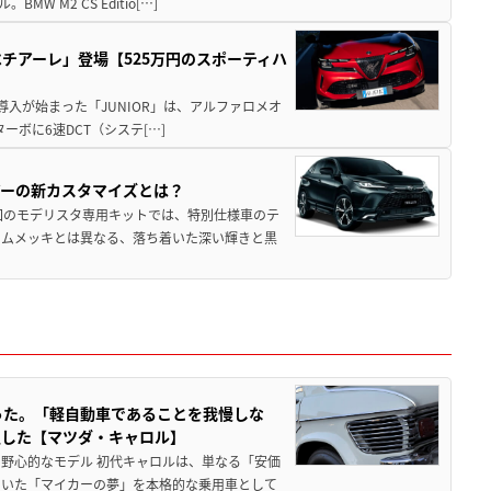
M2 CS Editio[…]
チアーレ」登場【525万円のスポーティハ
導入が始まった「JUNIOR」は、アルファロメオ
ターボに6速DCT（システ[…]
アーの新カスタマイズとは？
回のモデリスタ専用キットでは、特別仕様車のテ
ームメッキとは異なる、落ち着いた深い輝きと黒
った。「軽自動車であることを我慢しな
生した【マツダ・キャロル】
野心的なモデル 初代キャロルは、単なる「安価
ていた「マイカーの夢」を本格的な乗用車として