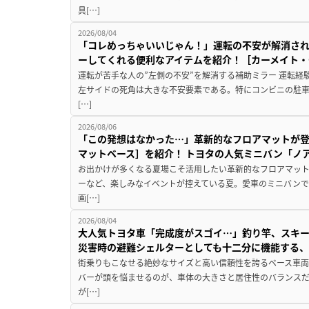
具[…]
2026/08/04
「コレめっちゃいいじゃん！」運転の不安が解消され
ーしてくれる便利なアイテムを紹介！［カーメイト・CZ
運転が苦手な人の”左側の不安”を解消する補助ミラー 運転経
左サイドの死角は大きな不安要素である。特にコンビニの駐
[…]
2026/08/06
「この発想はなかった…」革新的なフロアマットが
マットベース］を紹介！ トヨタの人気ミニバン「ノ
お出かけが多くなる夏場こそ活用したい革新的なフロアマット
ーなど、楽しみなイベントが控えている夏。愛車のミニバン
画[…]
2026/08/04
大人気トヨタ車「完成度がスゴイ…」釣り竿、スキー
災害時の避難シェルターとしても十二分に機能する
街乗りもこなせる絶妙なサイズと高い信頼性を誇るベース車両
バーが頭を悩ませるのが、車体の大きさと居住性のバランス
が[…]