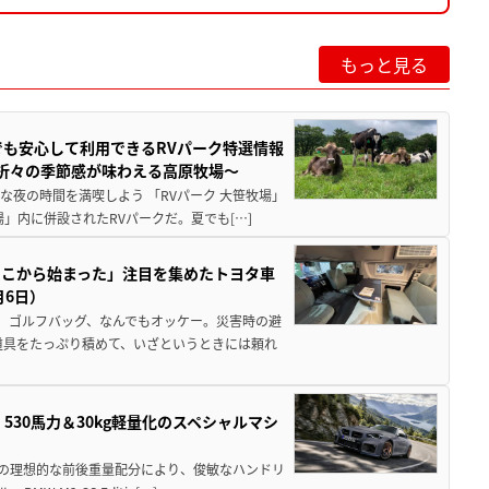
もっと見る
でも安心して利用できるRVパーク特選情報
季折々の季節感が味わえる高原牧場～
夜の時間を満喫しよう 「RVパーク 大笹牧場」
」内に併設されたRVパークだ。夏でも[…]
ここから始まった」注目を集めたトヨタ車
月6日）
、ゴルフバッグ、なんでもオッケー。災害時の避
道具をたっぷり積めて、いざというときには頼れ
」530馬力＆30kg軽量化のスペシャルマシ
50の理想的な前後重量配分により、俊敏なハンドリ