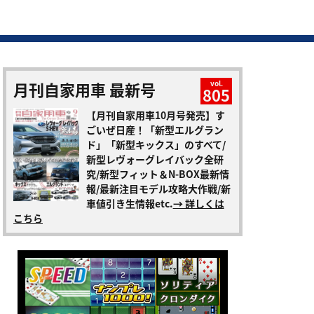
月刊自家用車 最新号
vol.
805
【月刊自家用車10月号発売】す
ごいぜ日産！「新型エルグラン
ド」「新型キックス」のすべて/
新型レヴォーグレイバック全研
究/新型フィット＆N-BOX最新情
報/最新注目モデル攻略大作戦/新
車値引き生情報etc.
→ 詳しくは
こちら