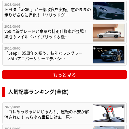
2026/08/06
トヨタ「GR86」が一部改良を実施。意のままの
走りがさらに進化！「ソリッドグ…
2026/08/05
V60に新グレードと豪華な特別仕様車が登場！
熟成のマイルドハイブリッド＆洗…
2026/08/05
「Jeep」85周年を祝う、特別なラングラー
「85thアニバーサリーエディシ…
もっと見る
人気記事ランキング(全体)
2026/08/04
「コレめっちゃいいじゃん！」運転の不安が解
消された！ あらゆる車種に対応。死…
2026/08/07