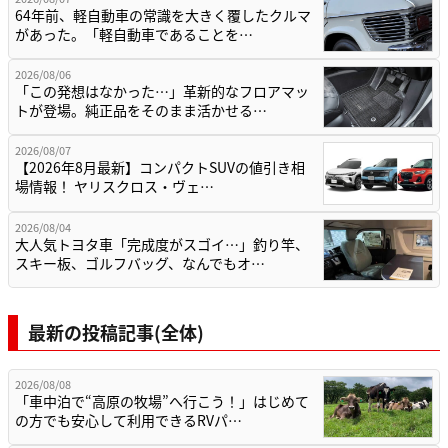
64年前、軽自動車の常識を大きく覆したクルマ
があった。「軽自動車であることを…
2026/08/06
「この発想はなかった…」革新的なフロアマッ
トが登場。純正品をそのまま活かせる…
2026/08/07
【2026年8月最新】コンパクトSUVの値引き相
場情報！ ヤリスクロス・ヴェ…
2026/08/04
大人気トヨタ車「完成度がスゴイ…」釣り竿、
スキー板、ゴルフバッグ、なんでもオ…
最新の投稿記事(全体)
2026/08/08
「車中泊で“高原の牧場”へ行こう！」はじめて
の方でも安心して利用できるRVパ…