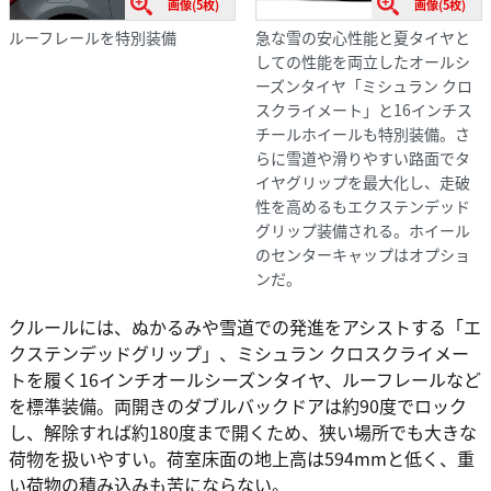
画像(5枚)
画像(5枚)
急な雪の安心性能と夏タイヤと
ルーフレールを特別装備
しての性能を両立したオールシ
ーズンタイヤ「ミシュラン クロ
スクライメート」と16インチス
チールホイールも特別装備。さ
らに雪道や滑りやすい路面でタ
イヤグリップを最大化し、走破
性を高めるもエクステンデッド
グリップ装備される。ホイール
のセンターキャップはオプショ
ンだ。
クルールには、ぬかるみや雪道での発進をアシストする「エ
クステンデッドグリップ」、ミシュラン クロスクライメー
トを履く16インチオールシーズンタイヤ、ルーフレールなど
を標準装備。両開きのダブルバックドアは約90度でロック
し、解除すれば約180度まで開くため、狭い場所でも大きな
荷物を扱いやすい。荷室床面の地上高は594mmと低く、重
い荷物の積み込みも苦にならない。