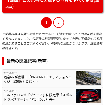
5点)
1
2
※掲載内容は公開日時点のものであり、将来にわたってその真正性を保証
するものでないこと、公開後の時間経過等に伴って内容に不備が生じる可
能性があることをご了承ください。※特別な表記がないかぎり、価格情報
は税込です。
最新の関連記事(新車)
2026/08/07
限定M2が登場！「BMW M2 CS エディションエ
ッジ」530馬力＆30k…
2026/08/07
アルファロメオ「ジュニア」に限定車「スポル
ト スペチアーレ」登場【525万円…