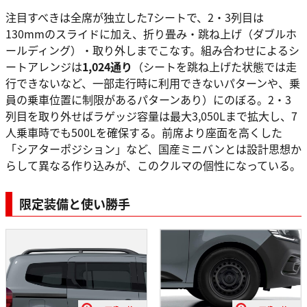
注目すべきは全席が独立した7シートで、2・3列目は
130mmのスライドに加え、折り畳み・跳ね上げ（ダブルホ
ールディング）・取り外しまでこなす。組み合わせによるシ
ートアレンジは
1,024通り
（シートを跳ね上げた状態では走
行できないなど、一部走行時に利用できないパターンや、乗
員の乗車位置に制限があるパターンあり）にのぼる。2・3
列目を取り外せばラゲッジ容量は最大3,050Lまで拡大し、7
人乗車時でも500Lを確保する。前席より座面を高くした
「シアターポジション」など、国産ミニバンとは設計思想か
らして異なる作り込みが、このクルマの個性になっている。
限定装備と使い勝手