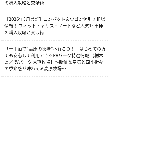
の購入攻略と交渉術
【2026年8月最新】コンパクト＆ワゴン値引き相場
情報！ フィット・ヤリス・ノートなど人気14車種
の購入攻略と交渉術
「車中泊で“高原の牧場”へ行こう！」はじめての方
でも安心して利用できるRVパーク特選情報 【栃木
県／RVパーク 大笹牧場】～新鮮な空気と四季折々
の季節感が味わえる高原牧場～