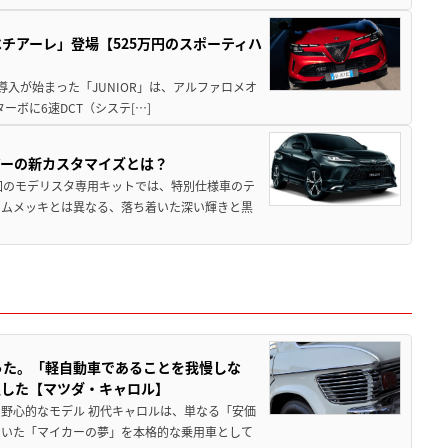
チアーレ」登場【525万円のスポーティハ
導入が始まった「JUNIOR」は、アルファロメオ
ターボに6速DCT（システ[…]
アーの新カスタマイズとは？
回のモデリスタ専用キットでは、特別仕様車のテ
ームメッキとは異なる、落ち着いた深い輝きと黒
った。「軽自動車であることを我慢しな
生した【マツダ・キャロル】
野心的なモデル 初代キャロルは、単なる「安価
ていた「マイカーの夢」を本格的な乗用車として