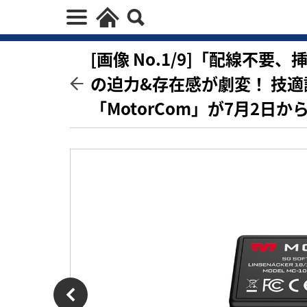
[画像 No.1/9]「配線不
の迫力&存在感が劇変！ 技
「MotorCom」が7月2日