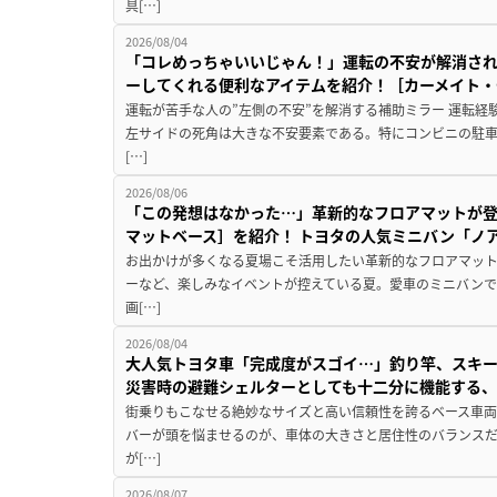
具[…]
2026/08/04
「コレめっちゃいいじゃん！」運転の不安が解消され
ーしてくれる便利なアイテムを紹介！［カーメイト・CZ
運転が苦手な人の”左側の不安”を解消する補助ミラー 運転経
左サイドの死角は大きな不安要素である。特にコンビニの駐
[…]
2026/08/06
「この発想はなかった…」革新的なフロアマットが
マットベース］を紹介！ トヨタの人気ミニバン「ノ
お出かけが多くなる夏場こそ活用したい革新的なフロアマット
ーなど、楽しみなイベントが控えている夏。愛車のミニバン
画[…]
2026/08/04
大人気トヨタ車「完成度がスゴイ…」釣り竿、スキー
災害時の避難シェルターとしても十二分に機能する
街乗りもこなせる絶妙なサイズと高い信頼性を誇るベース車両
バーが頭を悩ませるのが、車体の大きさと居住性のバランス
が[…]
2026/08/07