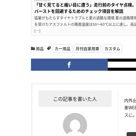
「甘く見てると痛い目に遭う」走行前のタイヤ点検。
バーストを回避するためのチェック項目を解説
猛暑がもたらすタイヤトラブルと夏の過酷な環境 夏の道路環
を受けたアスファルトの路面温度は50〜60℃以上に達し、
[…]
用品
カー用品
月刊自家用車
カスタム
この記事を書いた人
内外
車W
スに