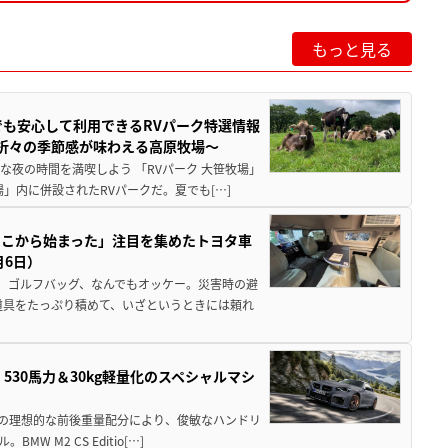
もっと見る
でも安心して利用できるRVパーク特選情報
季折々の季節感が味わえる高原牧場～
夜の時間を満喫しよう 「RVパーク 大笹牧場」
」内に併設されたRVパークだ。夏でも[…]
ここから始まった」注目を集めたトヨタ車
月6日）
、ゴルフバッグ、なんでもオッケー。災害時の避
道具をたっぷり積めて、いざというときには頼れ
」530馬力＆30kg軽量化のスペシャルマシ
50の理想的な前後重量配分により、俊敏なハンドリ
M2 CS Editio[…]