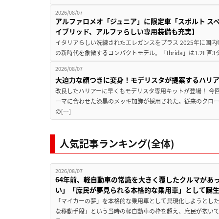
2026/08/07
アルファロメオ「ジュニア」に限定車「スポルト スペ
イブリッド、アルファらしい専用装備も充実】
イタリアらしい洗練されたエレガンスをプラス 2025年に国内
の新時代を象徴するコンパクトモデル。「Ibrida」は1.2L直3
2026/08/07
大迫力な顔つきに変身！モデリスタが提案するハリ
改良したハリアーに早くもモデリスタ専用キットが登場！ 今
ーマに合わせた漆黒のメッキ加飾が採用された。従来のクロ
の[…]
人気記事ランキング(全体)
2026/08/07
64年前、軽自動車の常識を大きく覆したクルマがあ
い」「庶民が夢見られる本格的な乗用車」として誕
「マイカーの夢」を本格的な乗用車として具現化しようとした
な移動手段」という当時の軽自動車の枠を超え、庶民が抱い