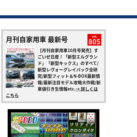
月刊自家用車 最新号
vol.
805
【月刊自家用車10月号発売】す
ごいぜ日産！「新型エルグラン
ド」「新型キックス」のすべて/
新型レヴォーグレイバック全研
究/新型フィット＆N-BOX最新情
報/最新注目モデル攻略大作戦/新
車値引き生情報etc.
→ 詳しくは
こちら