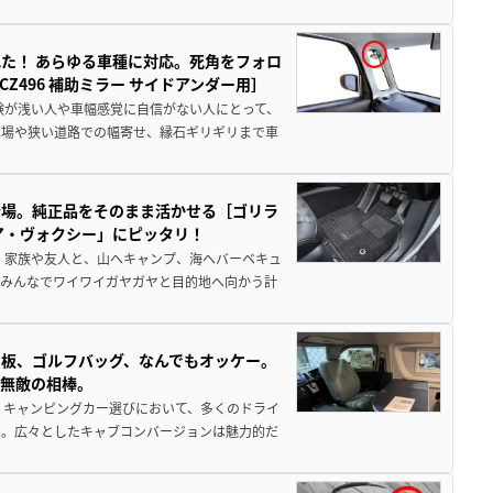
た！ あらゆる車種に対応。死角をフォロ
496 補助ミラー サイドアンダー用］
験が浅い人や車幅感覚に自信がない人にとって、
車場や狭い道路での幅寄せ、縁石ギリギリまで車
登場。純正品をそのまま活かせる［ゴリラ
ア・ヴォクシー」にピッタリ！
 家族や友人と、山へキャンプ、海へバーベキュ
でみんなでワイワイガヤガヤと目的地へ向かう計
板、ゴルフバッグ、なんでもオッケー。
、無敵の相棒。
 キャンピングカー選びにおいて、多くのドライ
だ。広々としたキャブコンバージョンは魅力的だ