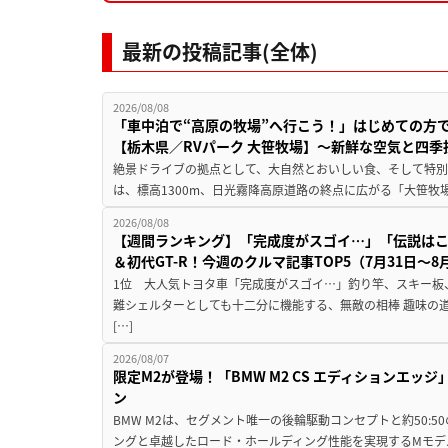
最新の投稿記事(全体)
2026/08/08
「車中泊で“高原の牧場”へ行こう！」はじめての方
【栃木県／RVパーク 大笹牧場】～新鮮な空気と四
絶景ドライブの拠点として、大自然とおいしい食、そして特別な
は、標高1300m、日光霧降高原道路の終点に広がる「大笹牧場
2026/08/08
【週間ランキング】「完成度がスゴイ…」「伝説は
＆初代GT-R！今週のクルマ記事TOP5（7月31日〜8
1位 大人気トヨタ車「完成度がスゴイ…」釣り竿、スキー板
難シェルターとしても十二分に機能する、無敵の相棒 趣味の
[…]
2026/08/07
限定M2が登場！「BMW M2 CS エディションエッジ
ン
BMW M2は、セグメント唯一の後輪駆動コンセプトと約50:
ングと卓越したロード・ホールディング性能を実現するMモデル。BMW 