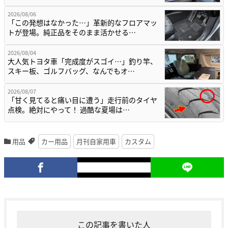
2026/08/06
「この発想はなかった…」革新的なフロアマッ
トが登場。純正品をそのまま活かせる…
2026/08/04
大人気トヨタ車「完成度がスゴイ…」釣り竿、
スキー板、ゴルフバッグ、なんでもオ…
2026/08/07
「甘く見てると痛い目に遭う」走行前のタイヤ
点検。絶対にやって！ 過酷な夏場は…
用品
カー用品
月刊自家用車
カスタム
この記事を書いた人