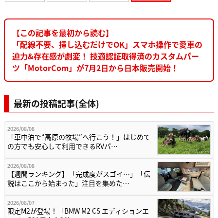
【この記事を最初から読む】
「配線不要、挿し込むだけでOK」スマホ操作で愛車の
迫力&存在感が劇変！ 技適認証取得済のカスタムパー
ツ「MotorCom」が7月2日から日本販売開始！
最新の投稿記事(全体)
2026/08/08
「車中泊で“高原の牧場”へ行こう！」はじめて
の方でも安心して利用できるRVパ…
2026/08/08
【週間ランキング】「完成度がスゴイ…」「伝
説はここから始まった」注目を集めた…
2026/08/07
限定M2が登場！「BMW M2 CS エディションエ