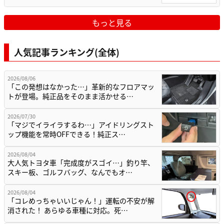
もっと見る
人気記事ランキング(全体)
2026/08/06
「この発想はなかった…」革新的なフロアマッ
トが登場。純正品をそのまま活かせる…
2026/07/30
「マジでイライラするわ…」アイドリングスト
ップ機能を常時OFFできる！純正ス…
2026/08/04
大人気トヨタ車「完成度がスゴイ…」釣り竿、
スキー板、ゴルフバッグ、なんでもオ…
2026/08/04
「コレめっちゃいいじゃん！」運転の不安が解
消された！ あらゆる車種に対応。死…