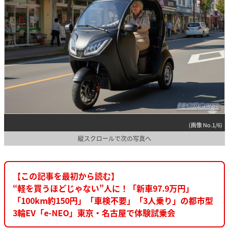
(画像 No.1/6)
縦スクロールで次の写真へ
【この記事を最初から読む】
“軽を買うほどじゃない”人に！「新車97.9万円」
「100km約150円」「車検不要」「3人乗り」の都市型
3輪EV「e-NEO」東京・名古屋で体験試乗会