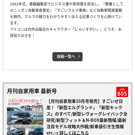
1992年式。書籍編集部でビジネス書や実用書を担当し、『教養として
のニッポン自動車産業史』『すごいクルマ事典』など自動車関連書籍
も制作。クルマの魅力をわかりやすく伝える記事づくりを心掛けてい
ます。
アイコンは内外出版社のキャラクター「にゃいすがい」。どうぞ、お
見知りおきを！
投稿一覧へ
月刊自家用車 最新号
vol.
805
【月刊自家用車10月号発売】すごいぜ日
産！「新型エルグランド」「新型キック
ス」のすべて/新型レヴォーグレイバック全
研究/新型フィット＆N-BOX最新情報/最新
注目モデル攻略大作戦/新車値引き生情報
etc.
→ 詳しくはこちら