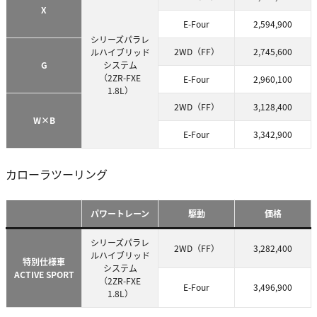
X
E-Four
2,594,900
シリーズパラレ
2WD（FF）
2,745,600
ルハイブリッド
G
システム
（2ZR-FXE
E-Four
2,960,100
1.8L）
2WD（FF）
3,128,400
W×B
E-Four
3,342,900
カローラツーリング
パワートレーン
駆動
価格
シリーズパラレ
2WD（FF）
3,282,400
ルハイブリッド
特別仕様車
システム
ACTIVE SPORT
（2ZR-FXE
E-Four
3,496,900
1.8L）