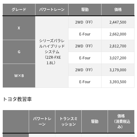
グレード
パワートレーン
駆動
価格
2WD（FF）
2,447,500
X
E-Four
2,662,000
シリーズパラレ
2WD（FF）
2,812,700
ルハイブリッド
G
システム
（2ZR-FXE
E-Four
3,027,200
1.8L）
2WD（FF）
3,179,000
W×B
E-Four
3,393,500
トヨタ教習車
価格
パワートレ
トランスミ
駆動
（消費税込
ーン
ッション
み）