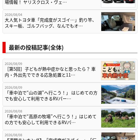
場情報！ ヤリスクロス・ヴェ…
2026/08/04
大人気トヨタ車「完成度がスゴイ…」釣り竿、
スキー板、ゴルフバッグ、なんでもオ…
最新の投稿記事(全体)
2026/08/09
［第5回］子どもが熱中症かなと思ったら？ 車
内・外出先でできる応急処置と11…
2026/08/09
「車中泊で“山の湖”へ行こう！」 はじめての方
でも安心して利用できるRVパー…
2026/08/08
「車中泊で“高原の牧場”へ行こう！」はじめて
の方でも安心して利用できるRVパ…
2026/08/08
【週間ランキング】「完成度がスゴイ…」「伝