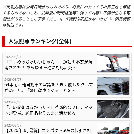
※掲載内容は公開日時点のものであり、将来にわたってその真正性を保証
するものでないこと、公開後の時間経過等に伴って内容に不備が生じる可
能性があることをご了承ください。※特別な表記がないかぎり、価格情報
は税込です。
人気記事ランキング(全体)
2026/08/04
「コレめっちゃいいじゃん！」運転の不安が解
消された！ あらゆる車種に対応。死…
2026/08/07
64年前、軽自動車の常識を大きく覆したクルマ
があった。「軽自動車であることを…
2026/08/06
「この発想はなかった…」革新的なフロアマッ
トが登場。純正品をそのまま活かせる…
2026/08/07
【2026年8月最新】コンパクトSUVの値引き相