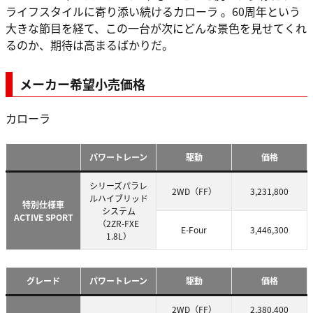
ライフスタイルに寄り添い続けるカローラ 。60周年という
大きな節目を経て、この一台が次にどんな景色を見せてくれ
るのか、期待は高まるばかりだ。
メーカー希望小売価格
カローラ
パワートレーン
駆動
価格
シリーズパラレ
2WD（FF）
3,231,800
ルハイブリッド
特別仕様車
システム
ACTIVE SPORT
（2ZR-FXE
E-Four
3,446,300
1.8L）
グレード
パワートレーン
駆動
価格
2WD（FF）
2,380,400