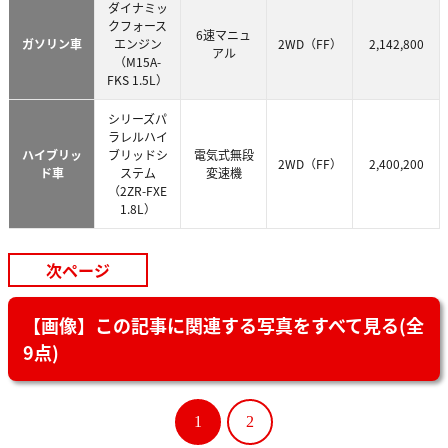
ダイナミッ
クフォース
6速マニュ
ガソリン車
エンジン
2WD（FF）
2,142,800
アル
（M15A-
FKS 1.5L）
シリーズパ
ラレルハイ
ハイブリッ
ブリッドシ
電気式無段
2WD（FF）
2,400,200
ド車
ステム
変速機
（2ZR-FXE
1.8L）
次ページ
【画像】この記事に関連する写真をすべて見る(全
9点)
1
2