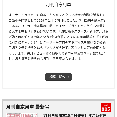
月刊自家用車
オーナードライバーに密着したクルマとクルマ社会の話題を満載した
自動車専門誌として1959年１月に創刊しました。創刊当時の編集方針
である、ユーザー密着型の自動車バイヤーズガイドという立ち位置を
変えず現在も刊行を続けています。現在は新車スクープ／新車アルバム
／購入時の値引き情報という3企画が柱。とくに約30年間続く「Ｘ氏の
値引きにチャレンジ」はユーザーがプロのアドバイスを受けながら新
車購入交渉を行うというリアルさがうけて、現在でも人気の企画とな
っています。毎月デビューする数多くの新車を豊富なページ数で紹介
し、購入指南を行うのも月刊自家用車ならではです。
投稿一覧へ
月刊自家用車 最新号
vol.
805
【月刊自家用車10月号発売】すごいぜ日