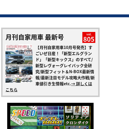
月刊自家用車 最新号
vol.
805
【月刊自家用車10月号発売】す
ごいぜ日産！「新型エルグラン
ド」「新型キックス」のすべて/
新型レヴォーグレイバック全研
究/新型フィット＆N-BOX最新情
報/最新注目モデル攻略大作戦/新
車値引き生情報etc.
→ 詳しくは
こちら