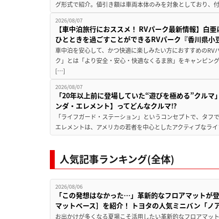
グ形式で紹介。値引き額は車両本体のみを対象としており、付属
2026/08/07
【車中泊旅行におススメ！ RVパーク最新情報】白
ひとときを過ごすことができるRVパーク『香川県小豆
車中泊を安心して、かつ快適に楽しみたい方におすすめのRVパ
ク」とは「より安全・安心・快適なくるま旅」をキャンピン
[…]
2026/08/07
「20年以上前に登場していた“遊びを極める”クルマ
ンダ・エレメント】ってどんなクルマ⁉︎
「ライフガード・ステーション」というコンセプトで、タフで
エレメントは、アメリカの若者を中心としたアクティブなライフ
人気記事ランキング(全体)
2026/08/06
「この発想はなかった…」革新的なフロアマットが
マットベース］を紹介！ トヨタの人気ミニバン「ノ
お出かけが多くなる夏場こそ活用したい革新的なフロアマット