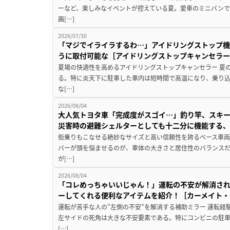
ーなど、楽しみなイベントが控えている夏。愛車のミニバン
画[…]
2026/07/30
「マジでイライラするわ…」アイドリングストップ機
うに取付可能な［アイドリングストップキャンセラ
夏場の快適性を高めるアイドリングストップキャンセラー 夏
る。特に炎天下に駐車した車内は短時間で高温になり、乗り
な[…]
2026/08/04
大人気トヨタ車「完成度がスゴイ…」釣り竿、スキー
災害時の避難シェルターとしても十二分に機能する
街乗りもこなせる絶妙なサイズと高い信頼性を誇るベース車両
バーが頭を悩ませるのが、車体の大きさと居住性のバランス
が[…]
2026/08/04
「コレめっちゃいいじゃん！」運転の不安が解消され
ーしてくれる便利なアイテムを紹介！［カーメイト・CZ
運転が苦手な人の”左側の不安”を解消する補助ミラー 運転経
左サイドの死角は大きな不安要素である。特にコンビニの駐
[…]