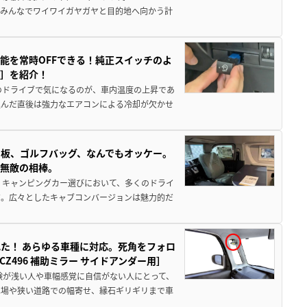
でみんなでワイワイガヤガヤと目的地へ向かう計
能を常時OFFできる！純正スイッチのよ
ー］を紹介！
のドライブで気になるのが、車内温度の上昇であ
込んだ直後は強力なエアコンによる冷却が欠かせ
板、ゴルフバッグ、なんでもオッケー。
、無敵の相棒。
 キャンピングカー選びにおいて、多くのドライ
だ。広々としたキャブコンバージョンは魅力的だ
た！ あらゆる車種に対応。死角をフォロ
496 補助ミラー サイドアンダー用］
験が浅い人や車幅感覚に自信がない人にとって、
車場や狭い道路での幅寄せ、縁石ギリギリまで車