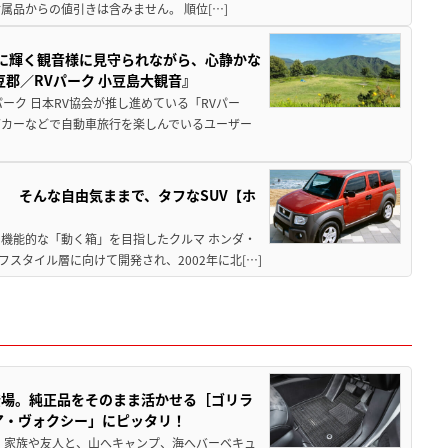
品からの値引きは含みません。 順位[…]
亜に輝く観音様に見守られながら、心静かな
郡／RVパーク 小豆島大観音』
ーク 日本RV協会が推し進めている「RVパー
グカーなどで自動車旅行を楽しんでいるユーザー
」 そんな自由気ままで、タフなSUV【ホ
機能的な「動く箱」を目指したクルマ ホンダ・
スタイル層に向けて開発され、2002年に北[…]
登場。純正品をそのまま活かせる［ゴリラ
ア・ヴォクシー」にピッタリ！
 家族や友人と、山へキャンプ、海へバーベキュ