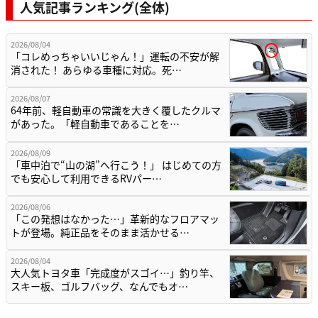
人気記事ランキング(全体)
2026/08/04
「コレめっちゃいいじゃん！」運転の不安が解
消された！ あらゆる車種に対応。死…
2026/08/07
64年前、軽自動車の常識を大きく覆したクルマ
があった。「軽自動車であることを…
2026/08/09
「車中泊で“山の湖”へ行こう！」 はじめての方
でも安心して利用できるRVパー…
2026/08/06
「この発想はなかった…」革新的なフロアマッ
トが登場。純正品をそのまま活かせる…
2026/08/04
大人気トヨタ車「完成度がスゴイ…」釣り竿、
スキー板、ゴルフバッグ、なんでもオ…