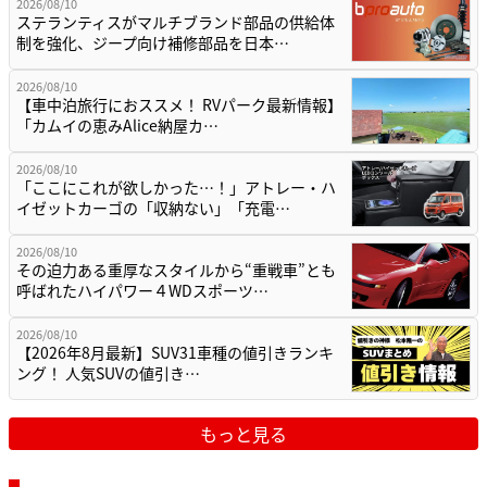
2026/08/10
ステランティスがマルチブランド部品の供給体
制を強化、ジープ向け補修部品を日本…
2026/08/10
【車中泊旅行におススメ！ RVパーク最新情報】
「カムイの恵みAlice納屋カ…
2026/08/10
「ここにこれが欲しかった…！」アトレー・ハ
イゼットカーゴの「収納ない」「充電…
2026/08/10
その迫力ある重厚なスタイルから“重戦車”とも
呼ばれたハイパワー４WDスポーツ…
2026/08/10
【2026年8月最新】SUV31車種の値引きランキ
ング！ 人気SUVの値引き…
もっと見る