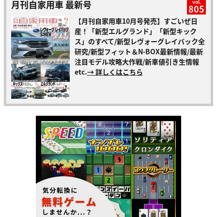
月刊自家用車 最新号
vol.
805
【月刊自家用車10月号発売】すごいぜ日
産！「新型エルグランド」「新型キック
ス」のすべて/新型レヴォーグレイバック全
研究/新型フィット＆N-BOX最新情報/最新
注目モデル攻略大作戦/新車値引き生情報
etc.
→ 詳しくはこちら