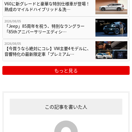
V60に新グレードと豪華な特別仕様車が登場！
熟成のマイルドハイブリッド＆洗…
2026/08/05
「Jeep」85周年を祝う、特別なラングラー
「85thアニバーサリーエディシ…
2026/08/05
【今買うなら絶対にコレ】VW主要4モデルに、
音響特化の最新限定車「プレミアム…
もっと見る
この記事を書いた人