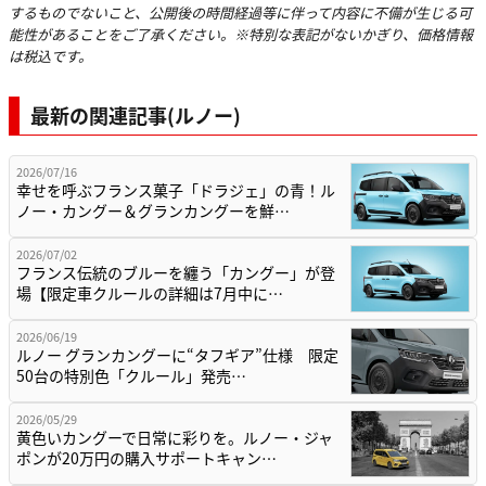
するものでないこと、公開後の時間経過等に伴って内容に不備が生じる可
能性があることをご了承ください。※特別な表記がないかぎり、価格情報
は税込です。
最新の関連記事(ルノー)
2026/07/16
幸せを呼ぶフランス菓子「ドラジェ」の青！ル
ノー・カングー＆グランカングーを鮮…
2026/07/02
フランス伝統のブルーを纏う「カングー」が登
場【限定車クルールの詳細は7月中に…
2026/06/19
ルノー グランカングーに“タフギア”仕様 限定
50台の特別色「クルール」発売…
2026/05/29
黄色いカングーで日常に彩りを。ルノー・ジャ
ポンが20万円の購入サポートキャン…