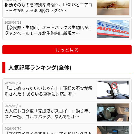
移動そのものを特別な時間へ、LEXUSとエアロ
トヨタが叶える360度のラグジ…
2026/07/31
［奈良県・生駒市］オートバックス生駒店が、
ヴァンベールモール北生駒内に新規オ…
もっと見る
人気記事ランキング(全体)
2026/08/04
「コレめっちゃいいじゃん！」運転の不安が解
消された！ あらゆる車種に対応。死…
2026/08/04
大人気トヨタ車「完成度がスゴイ…」釣り竿、
スキー板、ゴルフバッグ、なんでもオ…
2026/07/30
「マジでイライラするわ…」アイドリングスト