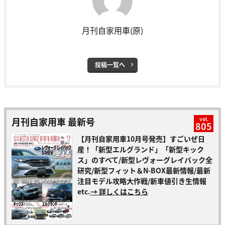
月刊自家用車(原)
投稿一覧へ
月刊自家用車 最新号
vol.
805
【月刊自家用車10月号発売】すごいぜ日
産！「新型エルグランド」「新型キック
ス」のすべて/新型レヴォーグレイバック全
研究/新型フィット＆N-BOX最新情報/最新
注目モデル攻略大作戦/新車値引き生情報
etc.
→ 詳しくはこちら