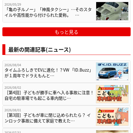
2026/05/29
「亀の子ルノー」「神風タクシー」…そのスタ
イルや高性能から付けられた愛称。 …
もっと見る
最新の関連記事(ニュース)
2026/08/04
タイムふろしきでEVに進化！？VW 「ID.Buzz」
が１周年でドラえもんと…
2026/08/02
［第4回］子どもが勝手に車へ入る事故に注意！
自宅の駐車場でも起こる車内閉じ…
2026/08/01
［第3回］子どもが車に閉じ込められたら？ イ
ンロック事故に備えて家庭で教えた…
2026/07/31