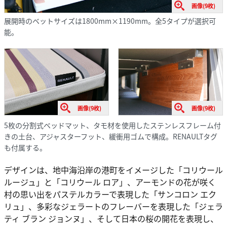
画像(9枚)
展開時のベットサイズは1800mm×1190mm。全5タイプが選択可
能。
画像(9枚)
画像(9枚)
5枚の分割式ベッドマット、タモ材を使用したステンレスフレーム付
きの土台、アジャスターフット、緩衝用ゴムで構成。RENAULTタグ
も付属する。
デザインは、地中海沿岸の港町をイメージした「コリウール
ルージュ」と「コリウール ロア」、アーモンドの花が咲く
村の思い出をパステルカラーで表現した「サンコロン エク
リュ」、多彩なジェラートのフレーバーを表現した「ジェラ
ティ ブラン ジョンヌ」、そして日本の桜の開花を表現し、