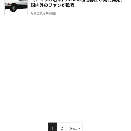
国内外のファンが歓喜
月刊自家用車(柳田)
1
2
Next