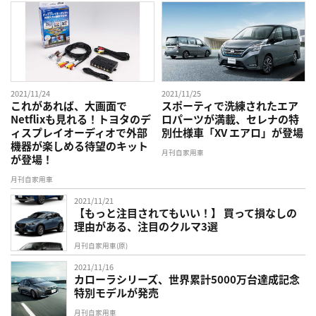
2021/11/24
2021/11/25
これがあれば、大画面で
スポーティで洗練されたエア
Netflixも見れる！トヨタのデ
ロパーツが満載、セレナの特
ィスプレイオーディオで外部
別仕様車「XV エアロ」が登場
機器が楽しめる待望のキット
月刊自家用車
が登場！
月刊自家用車
2021/11/21
【もっと注目されてもいい！】 買って損なしの
理由がある、注目のクルマ3選
月刊自家用車(原)
2021/11/16
カローラシリーズ、世界累計5000万台達成記念
特別モデルが発売
月刊自家用車