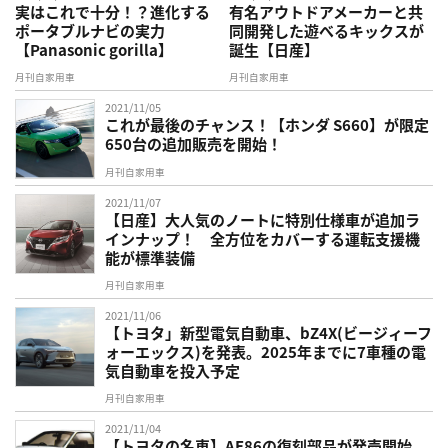
実はこれで十分！？進化する
有名アウトドアメーカーと共
ポータブルナビの実力
同開発した遊べるキックスが
【Panasonic gorilla】
誕生【日産】
月刊自家用車
月刊自家用車
2021/11/05
これが最後のチャンス！【ホンダ S660】が限定
650台の追加販売を開始！
月刊自家用車
2021/11/07
【日産】大人気のノートに特別仕様車が追加ラ
インナップ！ 全方位をカバーする運転支援機
能が標準装備
月刊自家用車
2021/11/06
【トヨタ」新型電気自動車、bZ4X(ビージィーフ
ォーエックス)を発表。2025年までに7車種の電
気自動車を投入予定
月刊自家用車
2021/11/04
【トヨタの名車】AE86の復刻部品が発売開始、