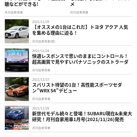
聴などができる!
メ
月刊自家用車
月刊自家用車
2021/11/29
【オススメの1台はこれだ】トヨタ アクア 人気
を集める理由に迫る！
月刊自家用車(原)
2021/11/28
快適レスポンスで思いのままにコントロール！
超高画質で見やすいパナソニックのストラーダ
月刊自家用車
2021/11/27
スバリスト待望の1台！高性能スポーツセダ
ン”WRX S4”デビュー
月刊自家用車
2021/11/26
新世代モデル続々と登場！SUBARU現在&未来大
研究！月刊自家用車1月号(2021/11/26)発売
月刊自家用車