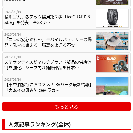
2026/08/10
横浜ゴム、冬テック採用第２弾「iceGUARD 8
SUV」を発表 全28サ…
2026/08/10
「コレは安心だわ…」モバイルバッテリーの爆
発・発火に備える。脳裏をよぎる不安…
2026/08/10
ステランティスがマルチブランド部品の供給体
制を強化、ジープ向け補修部品を日本…
2026/08/10
【車中泊旅行におススメ！ RVパーク最新情報】
「カムイの恵みAlice納屋カ…
もっと見る
人気記事ランキング(全体)