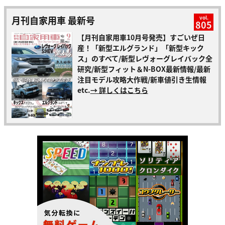
月刊自家用車 最新号
vol.
805
【月刊自家用車10月号発売】すごいぜ日
産！「新型エルグランド」「新型キック
ス」のすべて/新型レヴォーグレイバック全
研究/新型フィット＆N-BOX最新情報/最新
注目モデル攻略大作戦/新車値引き生情報
etc.
→ 詳しくはこちら