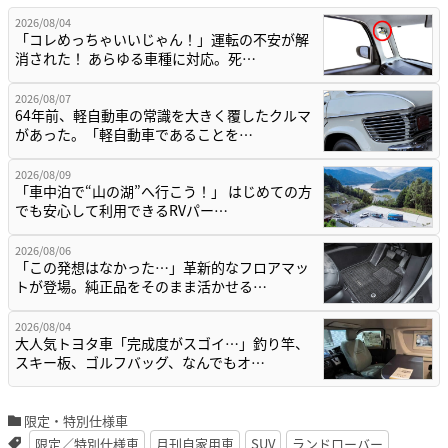
2026/08/04
「コレめっちゃいいじゃん！」運転の不安が解
消された！ あらゆる車種に対応。死…
2026/08/07
64年前、軽自動車の常識を大きく覆したクルマ
があった。「軽自動車であることを…
2026/08/09
「車中泊で“山の湖”へ行こう！」 はじめての方
でも安心して利用できるRVパー…
2026/08/06
「この発想はなかった…」革新的なフロアマッ
トが登場。純正品をそのまま活かせる…
2026/08/04
大人気トヨタ車「完成度がスゴイ…」釣り竿、
スキー板、ゴルフバッグ、なんでもオ…
限定・特別仕様車
限定／特別仕様車
月刊自家用車
SUV
ランドローバー