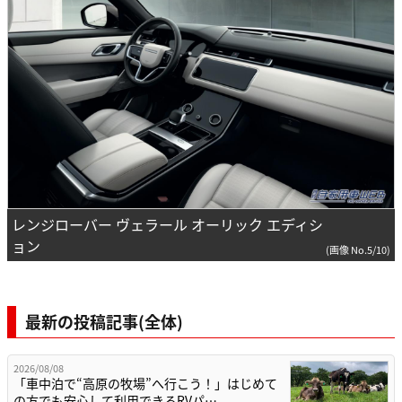
レンジローバー ヴェラール オーリック エディシ
ョン
(画像 No.5/10)
最新の投稿記事(全体)
2026/08/08
「車中泊で“高原の牧場”へ行こう！」はじめて
の方でも安心して利用できるRVパ…