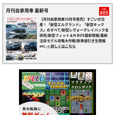
月刊自家用車 最新号
vol.
805
【月刊自家用車10月号発売】すごいぜ日
産！「新型エルグランド」「新型キック
ス」のすべて/新型レヴォーグレイバック全
研究/新型フィット＆N-BOX最新情報/最新
注目モデル攻略大作戦/新車値引き生情報
etc.
→ 詳しくはこちら