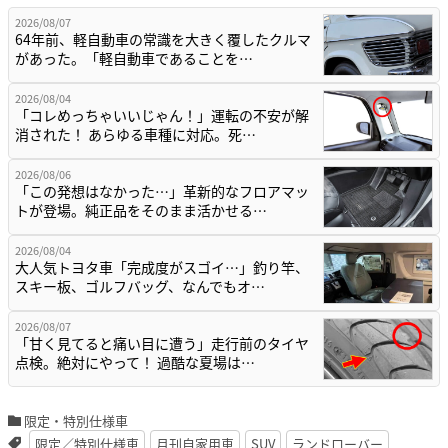
2026/08/07
64年前、軽自動車の常識を大きく覆したクルマ
があった。「軽自動車であることを…
2026/08/04
「コレめっちゃいいじゃん！」運転の不安が解
消された！ あらゆる車種に対応。死…
2026/08/06
「この発想はなかった…」革新的なフロアマッ
トが登場。純正品をそのまま活かせる…
2026/08/04
大人気トヨタ車「完成度がスゴイ…」釣り竿、
スキー板、ゴルフバッグ、なんでもオ…
2026/08/07
「甘く見てると痛い目に遭う」走行前のタイヤ
点検。絶対にやって！ 過酷な夏場は…
限定・特別仕様車
限定／特別仕様車
月刊自家用車
SUV
ランドローバー