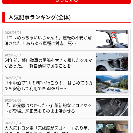
人気記事ランキング(全体)
2026/08/04
「コレめっちゃいいじゃん！」運転の不安が解
消された！ あらゆる車種に対応。死…
2026/08/07
64年前、軽自動車の常識を大きく覆したクルマ
があった。「軽自動車であることを…
2026/08/09
「車中泊で“山の湖”へ行こう！」 はじめての方
でも安心して利用できるRVパー…
2026/08/06
「この発想はなかった…」革新的なフロアマッ
トが登場。純正品をそのまま活かせる…
2026/08/04
大人気トヨタ車「完成度がスゴイ…」釣り竿、