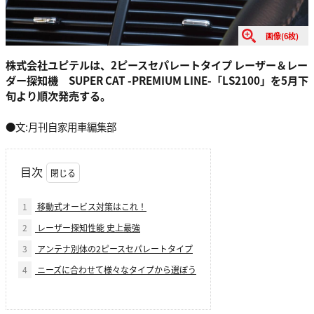
画像(6枚)
株式会社ユピテルは、2ピースセパレートタイプ レーザー＆レー
ダー探知機 SUPER CAT -PREMIUM LINE-「LS2100」を5月下
旬より順次発売する。
●文:月刊自家用車編集部
目次
1
移動式オービス対策はこれ！
2
レーザー探知性能 史上最強
3
アンテナ別体の2ピースセパレートタイプ
4
ニーズに合わせて様々なタイプから選ぼう