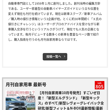
自動車専門誌として1959年１月に創刊しました。創刊当時の編集方針
である、ユーザー密着型の自動車バイヤーズガイドという立ち位置を
変えず現在も刊行を続けています。現在は新車スクープ／新車アルバム
／購入時の値引き情報という3企画が柱。とくに約30年間続く「Ｘ氏の
値引きにチャレンジ」はユーザーがプロのアドバイスを受けながら新
車購入交渉を行うというリアルさがうけて、現在でも人気の企画とな
っています。毎月デビューする数多くの新車を豊富なページ数で紹介
し、購入指南を行うのも月刊自家用車ならではです。
投稿一覧へ
月刊自家用車 最新号
vol.
805
【月刊自家用車10月号発売】すごいぜ日
産！「新型エルグランド」「新型キック
ス」のすべて/新型レヴォーグレイバック全
研究/新型フィット＆N-BOX最新情報/最新