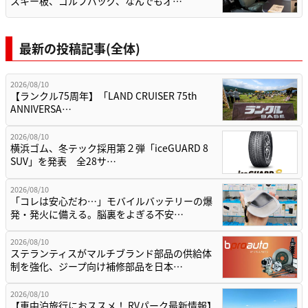
スキー板、ゴルフバッグ、なんでもオ…
最新の投稿記事(全体)
2026/08/10
【ランクル75周年】「LAND CRUISER 75th
ANNIVERSA…
2026/08/10
横浜ゴム、冬テック採用第２弾「iceGUARD 8
SUV」を発表 全28サ…
2026/08/10
「コレは安心だわ…」モバイルバッテリーの爆
発・発火に備える。脳裏をよぎる不安…
2026/08/10
ステランティスがマルチブランド部品の供給体
制を強化、ジープ向け補修部品を日本…
2026/08/10
【車中泊旅行におススメ！ RVパーク最新情報】