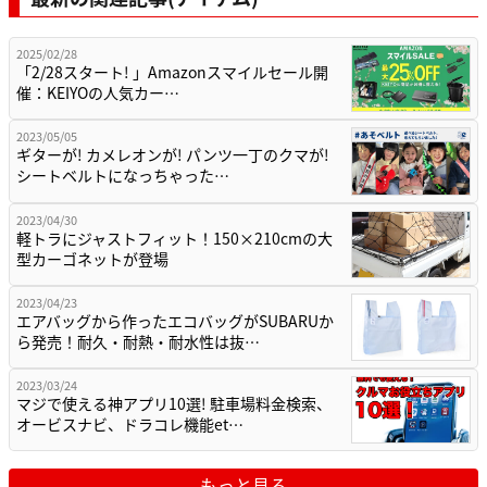
2025/02/28
「2/28スタート! 」Amazonスマイルセール開
催：KEIYOの人気カー…
2023/05/05
ギターが! カメレオンが! パンツ一丁のクマが!
シートベルトになっちゃった…
2023/04/30
軽トラにジャストフィット！150×210cmの大
型カーゴネットが登場
2023/04/23
エアバッグから作ったエコバッグがSUBARUか
ら発売！耐久・耐熱・耐水性は抜…
2023/03/24
マジで使える神アプリ10選! 駐車場料金検索、
オービスナビ、ドラコレ機能et…
もっと見る