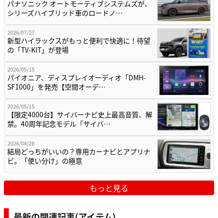
パナソニック オートモーティブシステムズが、
シリーズハイブリッド車のロードノ…
2026/07/27
新型ハイラックスがもっと便利で快適に！待望
の「TV-KIT」が登場
2026/05/15
パイオニア、ディスプレイオーディオ「DMH-
SF1000」を発売【空間オーデ…
2026/05/15
【限定4000台】サイバーナビ史上最高音質、解
禁。40周年記念モデル「サイバ…
2026/04/28
結局どっちがいいの？専用カーナビとアプリナ
ビ。「使い分け」の極意
もっと見る
最新の関連記事(アイテム)