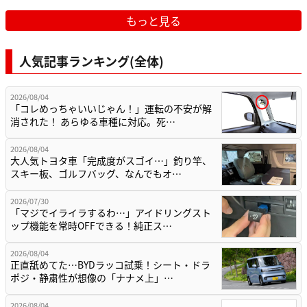
もっと見る
人気記事ランキング(全体)
2026/08/04
「コレめっちゃいいじゃん！」運転の不安が解
消された！ あらゆる車種に対応。死…
2026/08/04
大人気トヨタ車「完成度がスゴイ…」釣り竿、
スキー板、ゴルフバッグ、なんでもオ…
2026/07/30
「マジでイライラするわ…」アイドリングスト
ップ機能を常時OFFできる！純正ス…
2026/08/04
正直舐めてた…BYDラッコ試乗！シート・ドラ
ポジ・静粛性が想像の「ナナメ上」…
2026/08/04