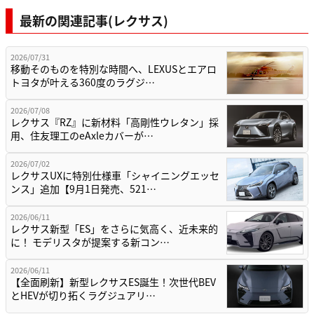
最新の関連記事(レクサス)
2026/07/31
移動そのものを特別な時間へ、LEXUSとエアロ
トヨタが叶える360度のラグジ…
2026/07/08
レクサス『RZ』に新材料「高剛性ウレタン」採
用、住友理工のeAxleカバーが…
2026/07/02
レクサスUXに特別仕様車「シャイニングエッセ
ンス」追加【9月1日発売、521…
2026/06/11
レクサス新型「ES」をさらに気高く、近未来的
に！ モデリスタが提案する新コン…
2026/06/11
【全面刷新】新型レクサスES誕生！次世代BEV
とHEVが切り拓くラグジュアリ…