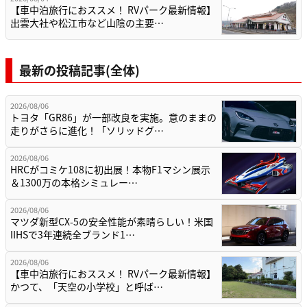
【車中泊旅行におススメ！ RVパーク最新情報】
出雲大社や松江市など山陰の主要…
最新の投稿記事(全体)
2026/08/06
トヨタ「GR86」が一部改良を実施。意のままの
走りがさらに進化！「ソリッドグ…
2026/08/06
HRCがコミケ108に初出展！本物F1マシン展示
＆1300万の本格シミュレー…
2026/08/06
マツダ新型CX-5の安全性能が素晴らしい！米国
IIHSで3年連続全ブランド1…
2026/08/06
【車中泊旅行におススメ！ RVパーク最新情報】
かつて、「天空の小学校」と呼ば…