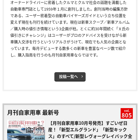
オーナードライバーに密着したクルマとクルマ社会の話題を満載した
自動車専門誌として1959年１月に創刊しました。創刊当時の編集方針
である、ユーザー密着型の自動車バイヤーズガイドという立ち位置を
変えず現在も刊行を続けています。現在は新車スクープ／新車アルバム
／購入時の値引き情報という3企画が柱。とくに約30年間続く「Ｘ氏の
値引きにチャレンジ」はユーザーがプロのアドバイスを受けながら新
車購入交渉を行うというリアルさがうけて、現在でも人気の企画とな
っています。毎月デビューする数多くの新車を豊富なページ数で紹介
し、購入指南を行うのも月刊自家用車ならではです。
投稿一覧へ
月刊自家用車 最新号
vol.
805
【月刊自家用車10月号発売】すごいぜ日
産！「新型エルグランド」「新型キック
ス」のすべて/新型レヴォーグレイバック全