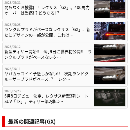
2023/05/31
間もなくお披露目！レクサス「GX」。400馬力
オーバーは当然!？どうなる!？…
2023/05/25
ランクルプラドがベースなレクサス「GX」、新
たにデザインの一部が公開、これは…
2023/05/12
新型ティザー開始!! 6月9日に世界初公開!! ラ
ンクルプラドがベースなレク…
2023/05/11
ヤバカッコイイ予感しかない!! 次期ランドク
ルーザープラドがベース!？ レク…
2023/05/23
6月8日デビュー決定、レクサス新型3列シート
SUV「TX」。ティザー第2弾は…
最新の関連記事(GX)