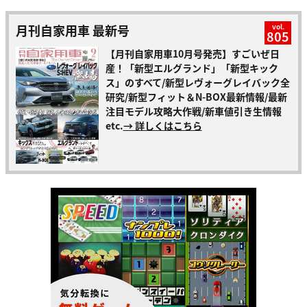
月刊自家用車 最新号
vol.
805
【月刊自家用車10月号発売】すごいぜ日
産！「新型エルグランド」「新型キック
ス」のすべて/新型レヴォーグレイバック全
研究/新型フィット＆N-BOX最新情報/最新
注目モデル攻略大作戦/新車値引き生情報
etc.
→ 詳しくはこちら