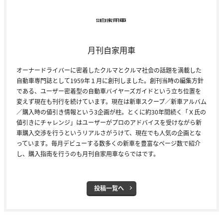
月刊自家用車
オーナードライバーに密着したクルマとクルマ社会の話題を満載した
自動車専門誌として1959年１月に創刊しました。創刊当時の編集方針
である、ユーザー密着型の自動車バイヤーズガイドという立ち位置を
変えず現在も刊行を続けています。現在は新車スクープ／新車アルバム
／購入時の値引き情報という3企画が柱。とくに約30年間続く「Ｘ氏の
値引きにチャレンジ」はユーザーがプロのアドバイスを受けながら新
車購入交渉を行うというリアルさがうけて、現在でも人気の企画とな
っています。毎月デビューする数多くの新車を豊富なページ数で紹介
し、購入指南を行うのも月刊自家用車ならではです。
投稿一覧へ