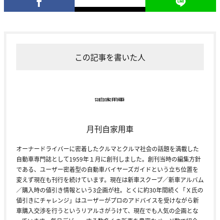
この記事を書いた人
月刊自家用車
オーナードライバーに密着したクルマとクルマ社会の話題を満載した
自動車専門誌として1959年１月に創刊しました。創刊当時の編集方針
である、ユーザー密着型の自動車バイヤーズガイドという立ち位置を
変えず現在も刊行を続けています。現在は新車スクープ／新車アルバム
／購入時の値引き情報という3企画が柱。とくに約30年間続く「Ｘ氏の
値引きにチャレンジ」はユーザーがプロのアドバイスを受けながら新
車購入交渉を行うというリアルさがうけて、現在でも人気の企画とな