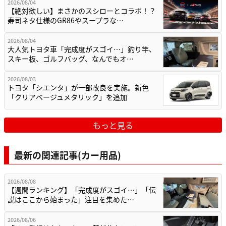
2026/08/04
【絶対欲しい】まさかのスシローとコラボ！？
寿司ネタ仕様のGR86やスープラな…
2026/08/04
大人気トヨタ車「完成度がスゴイ…」釣り竿、
スキー板、ゴルフバッグ、なんでもオ…
2026/08/03
トヨタ「シエンタ」が一部改良を実施。新色
「クリアベージュメタリック」を追加
もっと見る
最新の関連記事(カー用品)
2026/08/08
【週間ランキング】「完成度がスゴイ…」「伝
説はここから始まった」注目を集めた…
2026/08/06