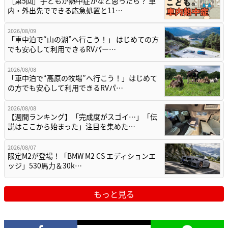
［第5回］子どもが熱中症かなと思ったら？ 車
内・外出先でできる応急処置と11…
2026/08/09
「車中泊で“山の湖”へ行こう！」 はじめての方
でも安心して利用できるRVパー…
2026/08/08
「車中泊で“高原の牧場”へ行こう！」はじめて
の方でも安心して利用できるRVパ…
2026/08/08
【週間ランキング】「完成度がスゴイ…」「伝
説はここから始まった」注目を集めた…
2026/08/07
限定M2が登場！「BMW M2 CS エディションエ
ッジ」530馬力＆30k…
もっと見る