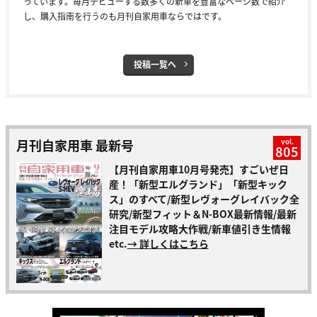
っています。毎月デビューする数多くの新車を豊富なページ数で紹介
し、購入指南を行うのも月刊自家用車ならではです。
投稿一覧へ
月刊自家用車 最新号
vol.
805
【月刊自家用車10月号発売】すごいぜ日
産！「新型エルグランド」「新型キック
ス」のすべて/新型レヴォーグレイバック全
研究/新型フィット＆N-BOX最新情報/最新
注目モデル攻略大作戦/新車値引き生情報
etc.
→ 詳しくはこちら