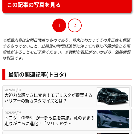
この記事の写真を見る
1
2
※掲載内容は公開日時点のものであり、将来にわたってその真正性を保証
するものでないこと、公開後の時間経過等に伴って内容に不備が生じる可
能性があることをご了承ください。※特別な表記がないかぎり、価格情報
は税込です。
最新の関連記事(トヨタ)
2026/08/07
大迫力な顔つきに変身！モデリスタが提案する
ハリアーの新カスタマイズとは？
2026/08/06
トヨタ「GR86」が一部改良を実施。意のままの
走りがさらに進化！「ソリッドグ…