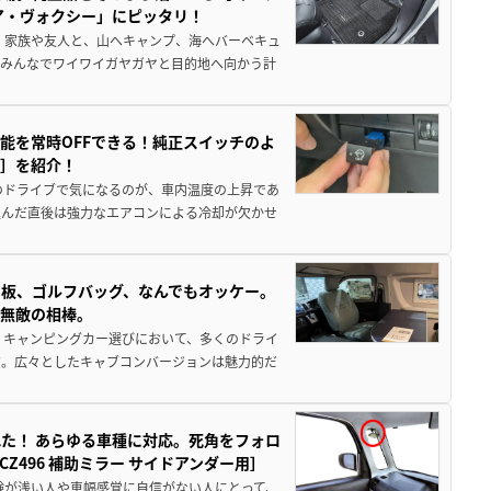
ア・ヴォクシー」にピッタリ！
 家族や友人と、山へキャンプ、海へバーベキュ
でみんなでワイワイガヤガヤと目的地へ向かう計
能を常時OFFできる！純正スイッチのよ
ー］を紹介！
のドライブで気になるのが、車内温度の上昇であ
込んだ直後は強力なエアコンによる冷却が欠かせ
板、ゴルフバッグ、なんでもオッケー。
、無敵の相棒。
 キャンピングカー選びにおいて、多くのドライ
だ。広々としたキャブコンバージョンは魅力的だ
た！ あらゆる車種に対応。死角をフォロ
496 補助ミラー サイドアンダー用］
験が浅い人や車幅感覚に自信がない人にとって、