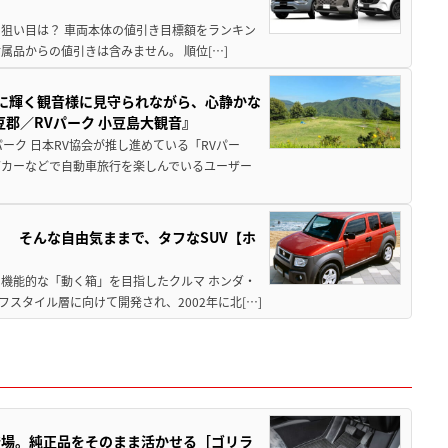
月の狙い目は？ 車両本体の値引き目標額をランキン
品からの値引きは含みません。 順位[…]
亜に輝く観音様に見守られながら、心静かな
郡／RVパーク 小豆島大観音』
ーク 日本RV協会が推し進めている「RVパー
グカーなどで自動車旅行を楽しんでいるユーザー
」 そんな自由気ままで、タフなSUV【ホ
機能的な「動く箱」を目指したクルマ ホンダ・
スタイル層に向けて開発され、2002年に北[…]
登場。純正品をそのまま活かせる［ゴリラ