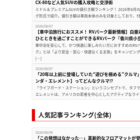
CX-80など人気SUVの購入攻略と交渉術
ミドル＆プレミアムSUVの値引き額ランキング！ 2026年8
グ形式で紹介。値引き額は車両本体のみを対象としており、付属
2026/08/07
【車中泊旅行におススメ！ RVパーク最新情報】白
ひとときを過ごすことができるRVパーク『香川県小豆
車中泊を安心して、かつ快適に楽しみたい方におすすめのRVパ
ク」とは「より安全・安心・快適なくるま旅」をキャンピン
[…]
2026/08/07
「20年以上前に登場していた“遊びを極める”クルマ
ンダ・エレメント】ってどんなクルマ⁉︎
「ライフガード・ステーション」というコンセプトで、タフで
エレメントは、アメリカの若者を中心としたアクティブなライフ
人気記事ランキング(全体)
2026/08/06
「この発想はなかった…」革新的なフロアマットが