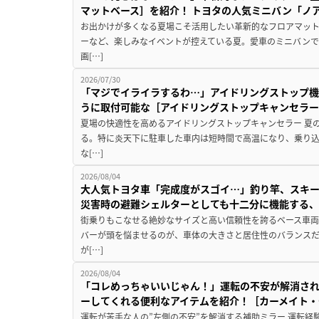
マットベース］を紹介！ トヨタの人気ミニバン「ノ
お出かけが多くなる夏場こそ活用したい革新的なフロアマット
ーなど、楽しみなイベントが控えている夏。愛車のミニバン
画[…]
2026/07/30
「マジでイライラするわ…」アイドリングストップ機
うに取付可能な［アイドリングストップキャンセラ
夏場の快適性を高めるアイドリングストップキャンセラー 夏
る。特に炎天下に駐車した車内は短時間で高温になり、乗り
な[…]
2026/08/04
大人気トヨタ車「完成度がスゴイ…」釣り竿、スキー
災害時の避難シェルターとしても十二分に機能する
街乗りもこなせる絶妙なサイズと高い信頼性を誇るベース車両
バーが頭を悩ませるのが、車体の大きさと居住性のバランス
が[…]
2026/08/04
「コレめっちゃいいじゃん！」運転の不安が解消され
ーしてくれる便利なアイテムを紹介！［カーメイト・CZ
運転が苦手な人の”左側の不安”を解消する補助ミラー 運転経