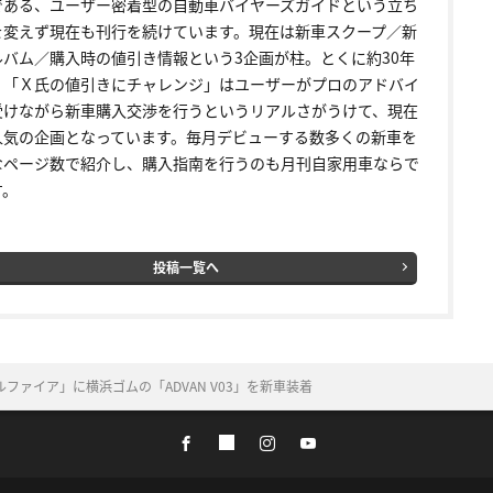
である、ユーザー密着型の自動車バイヤーズガイドという立ち
を変えず現在も刊行を続けています。現在は新車スクープ／新
ルバム／購入時の値引き情報という3企画が柱。とくに約30年
く「Ｘ氏の値引きにチャレンジ」はユーザーがプロのアドバイ
受けながら新車購入交渉を行うというリアルさがうけて、現在
人気の企画となっています。毎月デビューする数多くの新車を
なページ数で紹介し、購入指南を行うのも月刊自家用車ならで
す。
投稿一覧へ
ァイア」に横浜ゴムの「ADVAN V03」を新車装着