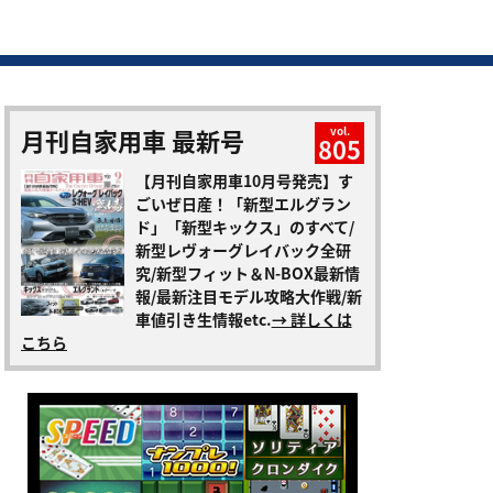
月刊自家用車 最新号
vol.
805
【月刊自家用車10月号発売】す
ごいぜ日産！「新型エルグラン
ド」「新型キックス」のすべて/
新型レヴォーグレイバック全研
究/新型フィット＆N-BOX最新情
報/最新注目モデル攻略大作戦/新
車値引き生情報etc.
→ 詳しくは
こちら