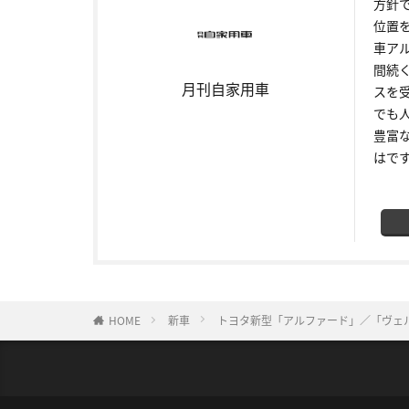
方針
位置
車ア
間続
月刊自家用車
スを
でも
豊富
はで
HOME
新車
トヨタ新型「アルファード」／「ヴェルフ