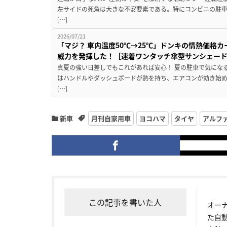
左サイドの死角は大きな不安要素である。特にコンビニの駐
[…]
2026/07/21
「マジ？ 車内温度50℃→25℃」ドンキの情熱価格
威力を発揮した！［速着ワンタッチ傘型サンシェー
真夏の強い日差しでもこれがあれば安心！ 夏の駐車で気にな
はハンドルやダッシュボードが熱を持ち、エアコンが効き始め
[…]
新車
月刊自家用車
ヨコハマ
タイヤ
アルフ
この記事を書いた人
オー
た自