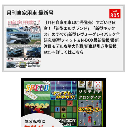
月刊自家用車 最新号
vol.
805
【月刊自家用車10月号発売】すごいぜ日
産！「新型エルグランド」「新型キック
ス」のすべて/新型レヴォーグレイバック全
研究/新型フィット＆N-BOX最新情報/最新
注目モデル攻略大作戦/新車値引き生情報
etc.
→ 詳しくはこちら