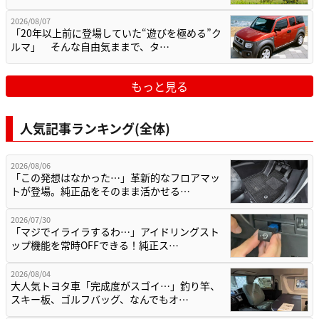
2026/08/07
「20年以上前に登場していた“遊びを極める”ク
ルマ」 そんな自由気ままで、タ…
もっと見る
人気記事ランキング(全体)
2026/08/06
「この発想はなかった…」革新的なフロアマッ
トが登場。純正品をそのまま活かせる…
2026/07/30
「マジでイライラするわ…」アイドリングスト
ップ機能を常時OFFできる！純正ス…
2026/08/04
大人気トヨタ車「完成度がスゴイ…」釣り竿、
スキー板、ゴルフバッグ、なんでもオ…