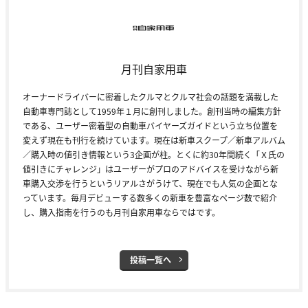
月刊自家用車
オーナードライバーに密着したクルマとクルマ社会の話題を満載した
自動車専門誌として1959年１月に創刊しました。創刊当時の編集方針
である、ユーザー密着型の自動車バイヤーズガイドという立ち位置を
変えず現在も刊行を続けています。現在は新車スクープ／新車アルバム
／購入時の値引き情報という3企画が柱。とくに約30年間続く「Ｘ氏の
値引きにチャレンジ」はユーザーがプロのアドバイスを受けながら新
車購入交渉を行うというリアルさがうけて、現在でも人気の企画とな
っています。毎月デビューする数多くの新車を豊富なページ数で紹介
し、購入指南を行うのも月刊自家用車ならではです。
投稿一覧へ