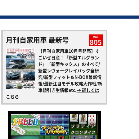
月刊自家用車 最新号
vol.
805
【月刊自家用車10月号発売】す
ごいぜ日産！「新型エルグラン
ド」「新型キックス」のすべて/
新型レヴォーグレイバック全研
究/新型フィット＆N-BOX最新情
報/最新注目モデル攻略大作戦/新
車値引き生情報etc.
→ 詳しくは
こちら