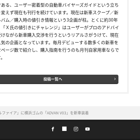
である、ユーザー密着型の自動車バイヤーズガイドという立ち
を変えず現在も刊行を続けています。現在は新車スクープ／新
ルバム／購入時の値引き情報という3企画が柱。とくに約30年
く「Ｘ氏の値引きにチャレンジ」はユーザーがプロのアドバイ
受けながら新車購入交渉を行うというリアルさがうけて、現在
人気の企画となっています。毎月デビューする数多くの新車を
なページ数で紹介し、購入指南を行うのも月刊自家用車ならで
す。
投稿一覧へ
ァイア」に横浜ゴムの「ADVAN V03」を新車装着