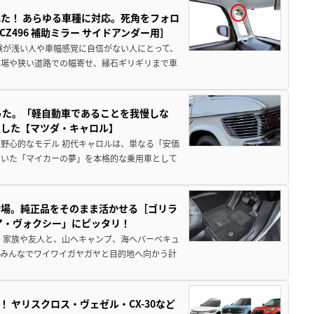
た！ あらゆる車種に対応。死角をフォロ
496 補助ミラー サイドアンダー用］
験が浅い人や車幅感覚に自信がない人にとって、
車場や狭い道路での幅寄せ、縁石ギリギリまで車
った。「軽自動車であることを我慢しな
生した【マツダ・キャロル】
野心的なモデル 初代キャロルは、単なる「安価
ていた「マイカーの夢」を本格的な乗用車として
登場。純正品をそのまま活かせる［ゴリラ
ア・ヴォクシー」にピッタリ！
 家族や友人と、山へキャンプ、海へバーベキュ
でみんなでワイワイガヤガヤと目的地へ向かう計
！ ヤリスクロス・ヴェゼル・CX-30など