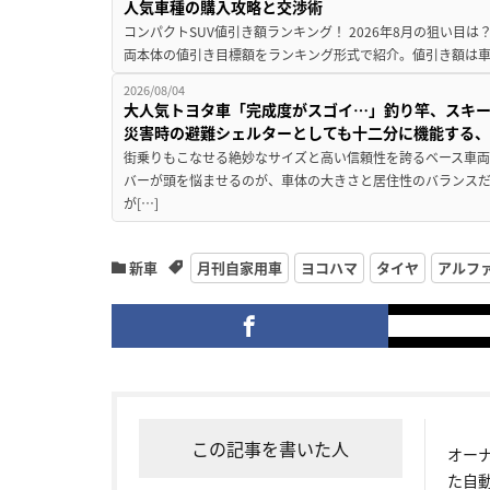
人気車種の購入攻略と交渉術
コンパクトSUV値引き額ランキング！ 2026年8月の狙い目は？
両本体の値引き目標額をランキング形式で紹介。値引き額は車
2026/08/04
大人気トヨタ車「完成度がスゴイ…」釣り竿、スキー
災害時の避難シェルターとしても十二分に機能する
街乗りもこなせる絶妙なサイズと高い信頼性を誇るベース車両
バーが頭を悩ませるのが、車体の大きさと居住性のバランス
が[…]
新車
月刊自家用車
ヨコハマ
タイヤ
アルフ
この記事を書いた人
オー
た自