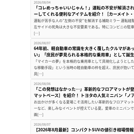
2026/08/04
「コレめっちゃいいじゃん！」運転の不安が解消され
ーしてくれる便利なアイテムを紹介！［カーメイト・CZ
運転が苦手な人の”左側の不安”を解消する補助ミラー 運転経
左サイドの死角は大きな不安要素である。特にコンビニの駐
[…]
2026/08/07
64年前、軽自動車の常識を大きく覆したクルマがあ
い」「庶民が夢見られる本格的な乗用車」として誕
「マイカーの夢」を本格的な乗用車として具現化しようとした
な移動手段」という当時の軽自動車の枠を超え、庶民が抱い
具[…]
2026/08/06
「この発想はなかった…」革新的なフロアマットが
マットベース］を紹介！ トヨタの人気ミニバン「ノ
お出かけが多くなる夏場こそ活用したい革新的なフロアマット
ーなど、楽しみなイベントが控えている夏。愛車のミニバン
画[…]
2026/08/07
【2026年8月最新】コンパクトSUVの値引き相場情報