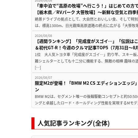
「車中泊で“高原の牧場”へ行こう！」はじめての方
【栃木県／RVパーク 大笹牧場】～新鮮な空気と四
絶景ドライブの拠点として、大自然とおいしい食、そして特別な
は、標高1300m、日光霧降高原道路の終点に広がる「大笹牧場
2026/08/08
【週間ランキング】「完成度がスゴイ…」「伝説は
＆初代GT-R！今週のクルマ記事TOP5（7月31日〜8
1位 大人気トヨタ車「完成度がスゴイ…」釣り竿、スキー板
難シェルターとしても十二分に機能する、無敵の相棒 趣味の
[…]
2026/08/07
限定M2が登場！「BMW M2 CS エディションエッジ
ン
BMW M2は、セグメント唯一の後輪駆動コンセプトと約50:
ングと卓越したロード・ホールディング性能を実現するMモデル。BMW 
人気記事ランキング(全体)