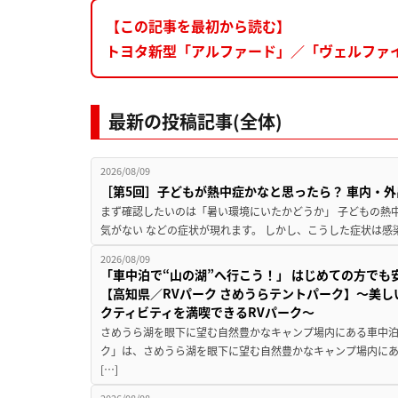
【この記事を最初から読む】
トヨタ新型「アルファード」／「ヴェルファイア
最新の投稿記事(全体)
2026/08/09
［第5回］子どもが熱中症かなと思ったら？ 車内・外
まず確認したいのは「暑い環境にいたかどうか」 子どもの熱中症
気がない などの症状が現れます。 しかし、こうした症状は感
2026/08/09
「車中泊で“山の湖”へ行こう！」 はじめての方でも
【高知県／RVパーク さめうらテントパーク】～美
クティビティを満喫できるRVパーク～
さめうら湖を眼下に望む自然豊かなキャンプ場内にある車中泊専
ク」は、さめうら湖を眼下に望む自然豊かなキャンプ場内にあ
[…]
2026/08/08