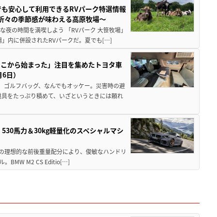
でも安心して利用できるRVパーク特選情報
季折々の季節感が味わえる高原牧場～
夜の時間を満喫しよう 「RVパーク 大笹牧場」
」内に併設されたRVパークだ。夏でも[…]
ここから始まった」注目を集めたトヨタ車
月6日）
、ゴルフバッグ、なんでもオッケー。災害時の避
道具をたっぷり積めて、いざというときには頼れ
」530馬力＆30kg軽量化のスペシャルマシ
50の理想的な前後重量配分により、俊敏なハンドリ
M2 CS Editio[…]