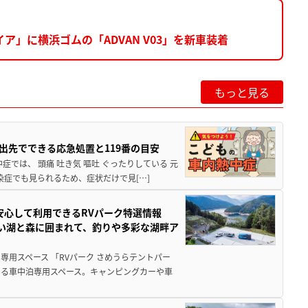
」に横浜ゴムの「ADVAN V03」を新車装着
もっと見る
出先でできる応急処置と119番の目安
では、 頭痛 吐き気 嘔吐 ぐったりしている 元
染症でも見られるため、症状だけで見[…]
安心して利用できるRVパーク特選情報
しい湖と森に囲まれて、釣りや多彩な湖畔ア
用スペース 「RVパーク さめうらテントパー
る車中泊専用スペース。キャンピングカーや車