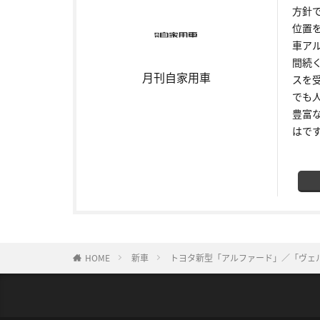
方針
位置
車ア
間続
月刊自家用車
スを
でも
豊富
はで
HOME
新車
トヨタ新型「アルファード」／「ヴェルフ