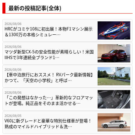
最新の投稿記事(全体)
2026/08/06
HRCがコミケ108に初出展！本物F1マシン展示
＆1300万の本格シミュレー…
2026/08/06
マツダ新型CX-5の安全性能が素晴らしい！米国
IIHSで3年連続全ブランド1…
2026/08/06
【車中泊旅行におススメ！ RVパーク最新情報】
かつて、「天空の小学校」と呼ば…
2026/08/06
「この発想はなかった…」革新的なフロアマッ
トが登場。純正品をそのまま活かせる…
2026/08/05
V60に新グレードと豪華な特別仕様車が登場！
熟成のマイルドハイブリッド＆洗…