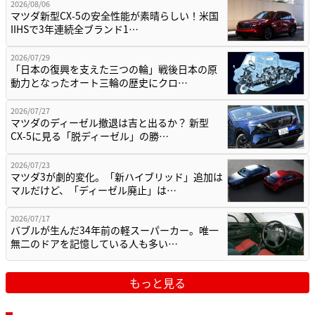
2026/08/06
マツダ新型CX-5の安全性能が素晴らしい！米国
IIHSで3年連続全ブランド1…
2026/07/29
「日本の復興を支えた三つの輪」戦後日本の原
動力となったオート三輪の歴史にクロ…
2026/07/27
マツダのディーゼル撤退は吉と出るか？ 新型
CX-5に見る「脱ディーゼル」の勝…
2026/07/23
マツダ3が劇的変化。「新ハイブリッド」追加は
マルだけど、「ディーゼル廃止」は…
2026/07/17
バブルが生んだ34年前の軽スーパーカー。唯一
無二のドアを記憶している人も多い…
もっと見る