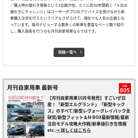
／購入時の値引き情報という3企画が柱。とくに約30年間続く「Ｘ氏の
値引きにチャレンジ」はユーザーがプロのアドバイスを受けながら新
車購入交渉を行うというリアルさがうけて、現在でも人気の企画とな
っています。毎月デビューする数多くの新車を豊富なページ数で紹介
し、購入指南を行うのも月刊自家用車ならではです。
投稿一覧へ
月刊自家用車 最新号
vol.
805
【月刊自家用車10月号発売】すごいぜ日
産！「新型エルグランド」「新型キック
ス」のすべて/新型レヴォーグレイバック全
研究/新型フィット＆N-BOX最新情報/最新
注目モデル攻略大作戦/新車値引き生情報
etc.
→ 詳しくはこちら