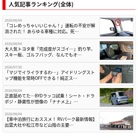
人気記事ランキング(全体)
2026/08/04
「コレめっちゃいいじゃん！」運転の不安が解
消された！ あらゆる車種に対応。死…
2026/08/04
大人気トヨタ車「完成度がスゴイ…」釣り竿、
スキー板、ゴルフバッグ、なんでもオ…
2026/07/30
「マジでイライラするわ…」アイドリングスト
ップ機能を常時OFFできる！純正ス…
2026/08/04
正直舐めてた…BYDラッコ試乗！シート・ドラ
ポジ・静粛性が想像の「ナナメ上」…
2026/08/04
【車中泊旅行におススメ！ RVパーク最新情報】
出雲大社や松江市など山陰の主要…