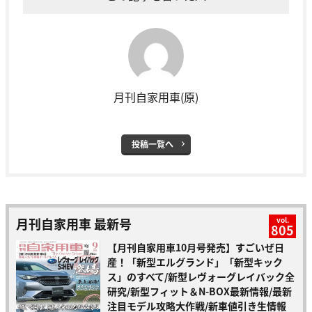
月刊自家用車(原)
投稿一覧へ
月刊自家用車 最新号
vol.
805
【月刊自家用車10月号発売】すごいぜ日
産！「新型エルグランド」「新型キック
ス」のすべて/新型レヴォーグレイバック全
研究/新型フィット＆N-BOX最新情報/最新
注目モデル攻略大作戦/新車値引き生情報