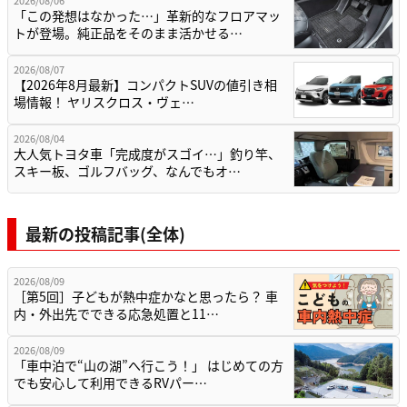
「この発想はなかった…」革新的なフロアマッ
トが登場。純正品をそのまま活かせる…
2026/08/07
【2026年8月最新】コンパクトSUVの値引き相
場情報！ ヤリスクロス・ヴェ…
2026/08/04
大人気トヨタ車「完成度がスゴイ…」釣り竿、
スキー板、ゴルフバッグ、なんでもオ…
最新の投稿記事(全体)
2026/08/09
［第5回］子どもが熱中症かなと思ったら？ 車
内・外出先でできる応急処置と11…
2026/08/09
「車中泊で“山の湖”へ行こう！」 はじめての方
でも安心して利用できるRVパー…