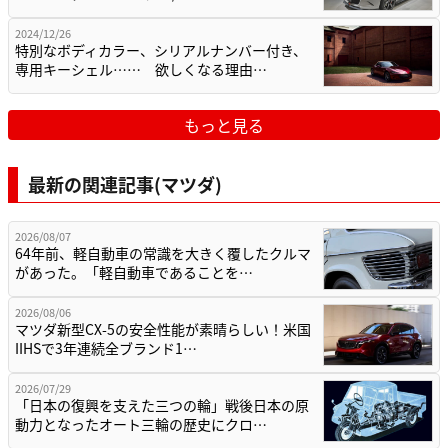
2024/12/26
特別なボディカラー、シリアルナンバー付き、
専用キーシェル…… 欲しくなる理由…
もっと見る
最新の関連記事(マツダ)
2026/08/07
64年前、軽自動車の常識を大きく覆したクルマ
があった。「軽自動車であることを…
2026/08/06
マツダ新型CX-5の安全性能が素晴らしい！米国
IIHSで3年連続全ブランド1…
2026/07/29
「日本の復興を支えた三つの輪」戦後日本の原
動力となったオート三輪の歴史にクロ…