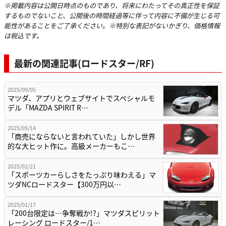
※掲載内容は公開日時点のものであり、将来にわたってその真正性を保証
するものでないこと、公開後の時間経過等に伴って内容に不備が生じる可
能性があることをご了承ください。※特別な表記がないかぎり、価格情報
は税込です。
最新の関連記事(ロードスター/RF)
2025/09/05
マツダ、アプリとウェブサイトでスペシャルモ
デル「MAZDA SPIRIT R…
2025/05/14
「商売にならないと言われていた」しかし世界
的な大ヒット作に。高級メーカーもこ…
2025/02/21
「スポーツカーらしさをたっぷり味わえる」マ
ツダNCロードスター【300万円以…
2025/01/17
「200台限定は…争奪戦か!?」マツダスピリット
レーシング ロードスター/1…