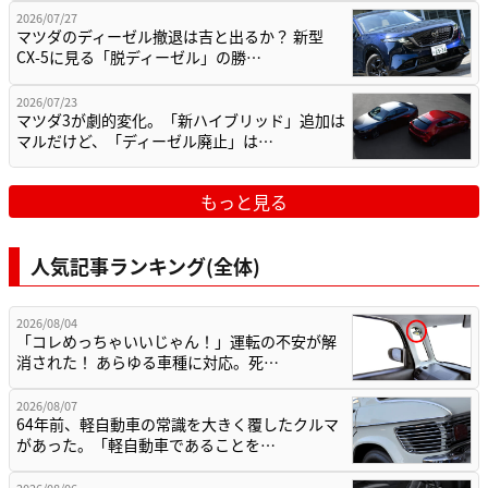
2026/07/27
マツダのディーゼル撤退は吉と出るか？ 新型
CX-5に見る「脱ディーゼル」の勝…
2026/07/23
マツダ3が劇的変化。「新ハイブリッド」追加は
マルだけど、「ディーゼル廃止」は…
もっと見る
人気記事ランキング(全体)
2026/08/04
「コレめっちゃいいじゃん！」運転の不安が解
消された！ あらゆる車種に対応。死…
2026/08/07
64年前、軽自動車の常識を大きく覆したクルマ
があった。「軽自動車であることを…
2026/08/06