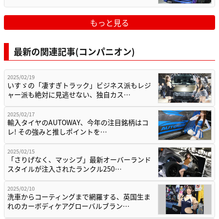
もっと見る
最新の関連記事(コンパニオン)
2025/02/19
いすゞの「凄すぎトラック」ビジネス派もレジ
ャー派も絶対に見逃せない、独自カス…
2025/02/17
輸入タイヤのAUTOWAY、今年の注目銘柄はコ
レ! その強みと推しポイントを…
2025/02/15
「さりげなく、マッシブ」最新オーバーランド
スタイルが注入されたランクル250…
2025/02/10
洗車からコーティングまで網羅する、英国生ま
れのカーボディケアグローバルブラン…