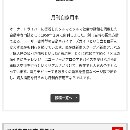
月刊自家用車
オーナードライバーに密着したクルマとクルマ社会の話題を満載した
自動車専門誌として1959年１月に創刊しました。創刊当時の編集方針
である、ユーザー密着型の自動車バイヤーズガイドという立ち位置を
変えず現在も刊行を続けています。現在は新車スクープ／新車アルバム
／購入時の値引き情報という3企画が柱。とくに約30年間続く「Ｘ氏の
値引きにチャレンジ」はユーザーがプロのアドバイスを受けながら新
車購入交渉を行うというリアルさがうけて、現在でも人気の企画とな
っています。毎月デビューする数多くの新車を豊富なページ数で紹介
し、購入指南を行うのも月刊自家用車ならではです。
投稿一覧へ
vol.