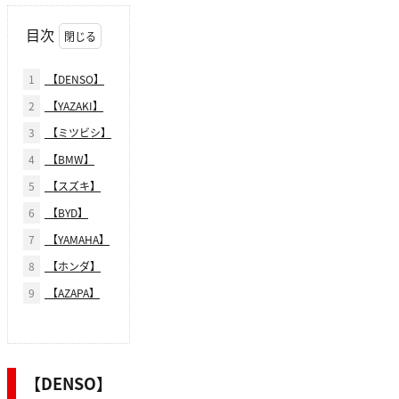
目次
1
【DENSO】
2
【YAZAKI】
3
【ミツビシ】
4
【BMW】
5
【スズキ】
6
【BYD】
7
【YAMAHA】
8
【ホンダ】
9
【AZAPA】
【DENSO】