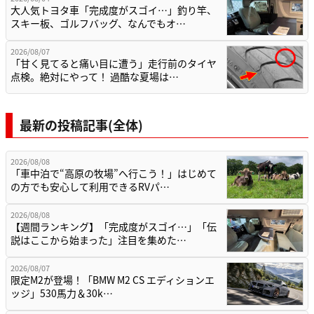
大人気トヨタ車「完成度がスゴイ…」釣り竿、
スキー板、ゴルフバッグ、なんでもオ…
2026/08/07
「甘く見てると痛い目に遭う」走行前のタイヤ
点検。絶対にやって！ 過酷な夏場は…
最新の投稿記事(全体)
2026/08/08
「車中泊で“高原の牧場”へ行こう！」はじめて
の方でも安心して利用できるRVパ…
2026/08/08
【週間ランキング】「完成度がスゴイ…」「伝
説はここから始まった」注目を集めた…
2026/08/07
限定M2が登場！「BMW M2 CS エディションエ
ッジ」530馬力＆30k…