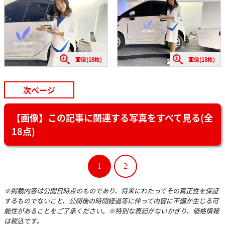
画像(18枚)
画像(18枚)
次ページ
【画像】この記事に関連する写真をすべて見る(全
18点)
1
2
※掲載内容は公開日時点のものであり、将来にわたってその真正性を保証
するものでないこと、公開後の時間経過等に伴って内容に不備が生じる可
能性があることをご了承ください。※特別な表記がないかぎり、価格情報
は税込です。