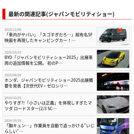
最新の関連記事(ジャパンモビリティショー)
2025/11/06
「車内がヤバい」「スゴすぎだろ…」超有名SF
映画を再現したキャンピングカー！…
2025/10/15
BYD「ジャパンモビリティショー2025」出展車
両の追加情報を公開。 初のP…
2025/08/28
ホンダ、ジャパンモビリティショー2025出展概
要を発表【次世代EV・ゼロシリ…
2024/10/25
やりすぎ?!「小さいは正義」を体現しすぎたマ
ツダ ロードスター(2/3 SC…
2024/10/24
「胸キュン…」作業員を自動で追っかける”いじ
らしい”…