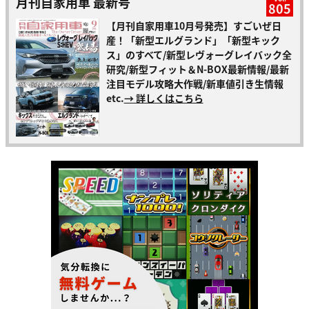
月刊自家用車 最新号
805
【月刊自家用車10月号発売】すごいぜ日
産！「新型エルグランド」「新型キック
ス」のすべて/新型レヴォーグレイバック全
研究/新型フィット＆N-BOX最新情報/最新
注目モデル攻略大作戦/新車値引き生情報
etc.
→ 詳しくはこちら