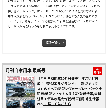
変えず現在も刊行を続けています。現在は新車スクープ／新車アルバム
／購入時の値引き情報という3企画が柱。とくに約30年間続く「Ｘ氏の
値引きにチャレンジ」はユーザーがプロのアドバイスを受けながら新
車購入交渉を行うというリアルさがうけて、現在でも人気の企画とな
っています。毎月デビューする数多くの新車を豊富なページ数で紹介
し、購入指南を行うのも月刊自家用車ならではです。
投稿一覧へ
月刊自家用車 最新号
vol.
805
【月刊自家用車10月号発売】すごいぜ日
産！「新型エルグランド」「新型キック
ス」のすべて/新型レヴォーグレイバック全
研究/新型フィット＆N-BOX最新情報/最新
注目モデル攻略大作戦/新車値引き生情報
etc.
→ 詳しくはこちら