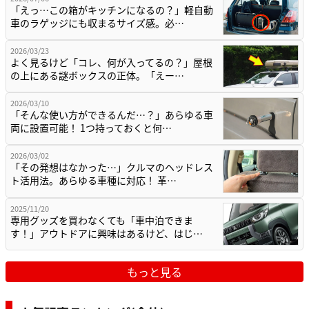
「えっ…この箱がキッチンになるの？」軽自動
車のラゲッジにも収まるサイズ感。必…
2026/03/23
よく見るけど「コレ、何が入ってるの？」屋根
の上にある謎ボックスの正体。「えー…
2026/03/10
「そんな使い方ができるんだ…？」あらゆる車
両に設置可能！ 1つ持っておくと何…
2026/03/02
「その発想はなかった…」クルマのヘッドレス
ト活用法。あらゆる車種に対応！ 革…
2025/11/20
専用グッズを買わなくても「車中泊できま
す！」アウトドアに興味はあるけど、はじ…
もっと見る