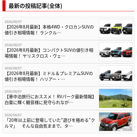
最新の投稿記事(全体)
2026/08/07
【2026年8月最新】本格4WD・クロカンSUVの
値引き相場情報！ ランクル…
2026/08/07
【2026年8月最新】コンパクトSUVの値引き相
場情報！ ヤリスクロス・ヴェ…
2026/08/07
【2026年8月最新】ミドル＆プレミアムSUVの
値引き相場情報！ ハリアー・…
2026/08/07
【車中泊旅行におススメ！ RVパーク最新情報】
白亜に輝く観音様に見守られなが…
2026/08/07
「20年以上前に登場していた“遊びを極める”ク
ルマ」 そんな自由気ままで、タ…