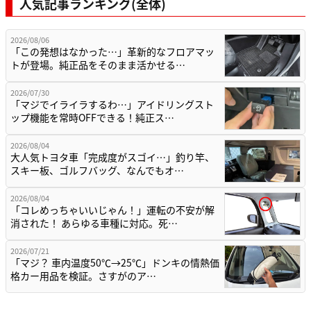
人気記事ランキング(全体)
2026/08/06
「この発想はなかった…」革新的なフロアマッ
トが登場。純正品をそのまま活かせる…
2026/07/30
「マジでイライラするわ…」アイドリングスト
ップ機能を常時OFFできる！純正ス…
2026/08/04
大人気トヨタ車「完成度がスゴイ…」釣り竿、
スキー板、ゴルフバッグ、なんでもオ…
2026/08/04
「コレめっちゃいいじゃん！」運転の不安が解
消された！ あらゆる車種に対応。死…
2026/07/21
「マジ？ 車内温度50℃→25℃」ドンキの情熱価
格カー用品を検証。さすがのア…