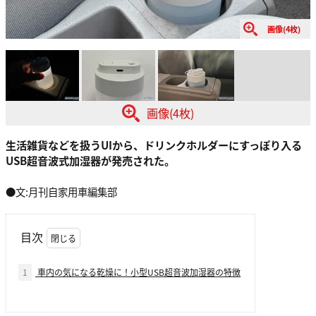
画像(4枚)
画像(4枚)
生活雑貨などを扱うUIから、ドリンクホルダーにすっぽり入る
USB超音波式加湿器が発売された。
●文:月刊自家用車編集部
目次
1
車内の気になる乾燥に！小型USB超音波加湿器の特徴