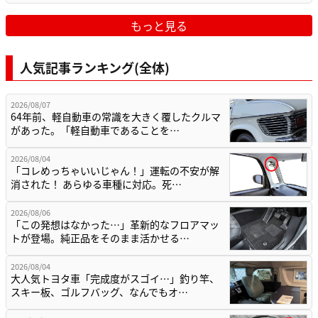
もっと見る
人気記事ランキング(全体)
2026/08/07
64年前、軽自動車の常識を大きく覆したクルマ
があった。「軽自動車であることを…
2026/08/04
「コレめっちゃいいじゃん！」運転の不安が解
消された！ あらゆる車種に対応。死…
2026/08/06
「この発想はなかった…」革新的なフロアマッ
トが登場。純正品をそのまま活かせる…
2026/08/04
大人気トヨタ車「完成度がスゴイ…」釣り竿、
スキー板、ゴルフバッグ、なんでもオ…