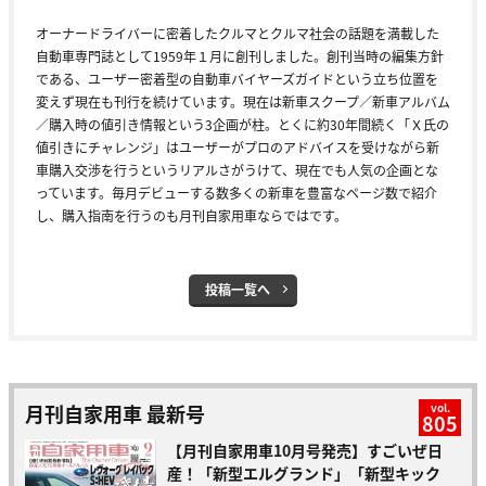
オーナードライバーに密着したクルマとクルマ社会の話題を満載した
自動車専門誌として1959年１月に創刊しました。創刊当時の編集方針
である、ユーザー密着型の自動車バイヤーズガイドという立ち位置を
変えず現在も刊行を続けています。現在は新車スクープ／新車アルバム
／購入時の値引き情報という3企画が柱。とくに約30年間続く「Ｘ氏の
値引きにチャレンジ」はユーザーがプロのアドバイスを受けながら新
車購入交渉を行うというリアルさがうけて、現在でも人気の企画とな
っています。毎月デビューする数多くの新車を豊富なページ数で紹介
し、購入指南を行うのも月刊自家用車ならではです。
投稿一覧へ
月刊自家用車 最新号
vol.
805
【月刊自家用車10月号発売】すごいぜ日
産！「新型エルグランド」「新型キック