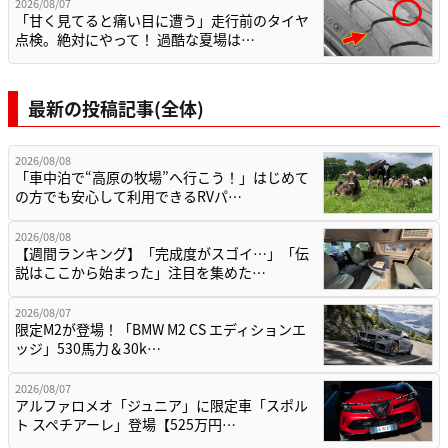
2026/08/07
「甘く見てると痛い目に遭う」走行前のタイヤ
点検。絶対にやって！ 過酷な夏場は…
最新の投稿記事(全体)
2026/08/08
「車中泊で“高原の牧場”へ行こう！」はじめて
の方でも安心して利用できるRVパ…
2026/08/08
【週間ランキング】「完成度がスゴイ…」「伝
説はここから始まった」注目を集めた…
2026/08/07
限定M2が登場！「BMW M2 CS エディションエ
ッジ」530馬力＆30k…
2026/08/07
アルファロメオ「ジュニア」に限定車「スポル
ト スペチアーレ」登場【525万円…