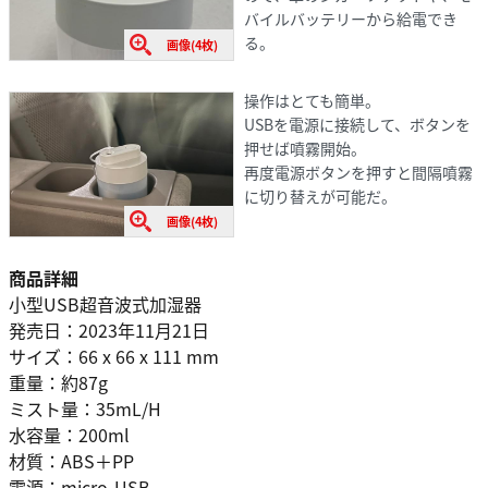
バイルバッテリーから給電でき
る。
画像(4枚)
操作はとても簡単。
USBを電源に接続して、ボタンを
押せば噴霧開始。
再度電源ボタンを押すと間隔噴霧
に切り替えが可能だ。
画像(4枚)
商品詳細
小型USB超音波式加湿器
発売日：2023年11月21日
サイズ：66 x 66 x 111 mm
重量：約87g
ミスト量：35mL/H
水容量：200ml
材質：ABS＋PP
電源：micro-USB