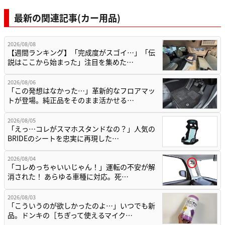
最新の関連記事(カー用品)
2026/08/08
【週間ランキング】「完成度がスゴイ…」「伝
説はここから始まった」注目を集めた…
2026/08/06
「この発想はなかった…」革新的なフロアマッ
トが登場。純正品をそのまま活かせる…
2026/08/05
「えっ…コレがスマホスタンドなの？」人気の
BRIDEのシートを忠実に再現した…
2026/08/04
「コレめっちゃいいじゃん！」運転の不安が解
消された！ あらゆる車種に対応。死…
2026/08/03
「こういうのが欲しかったのよ…」いつでも新
品。ドンキの［ちぎって使えるマイク…