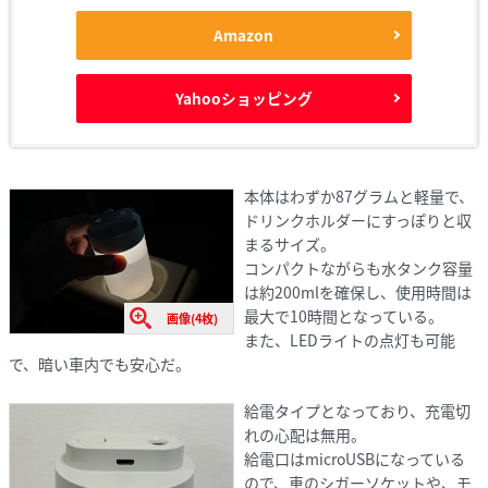
Amazon
Yahooショッピング
本体はわずか87グラムと軽量で、
ドリンクホルダーにすっぽりと収
まるサイズ。
コンパクトながらも水タンク容量
は約200mlを確保し、使用時間は
最大で10時間となっている。
画像(4枚)
また、LEDライトの点灯も可能
で、暗い車内でも安心だ。
給電タイプとなっており、充電切
れの心配は無用。
給電口はmicroUSBになっている
ので、車のシガーソケットや、モ