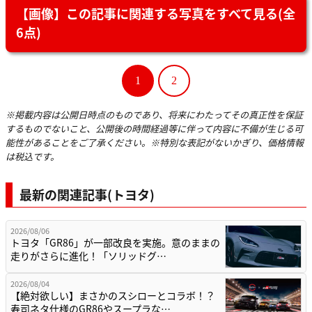
【画像】この記事に関連する写真をすべて見る(全
6点)
1
2
※掲載内容は公開日時点のものであり、将来にわたってその真正性を保証
するものでないこと、公開後の時間経過等に伴って内容に不備が生じる可
能性があることをご了承ください。※特別な表記がないかぎり、価格情報
は税込です。
最新の関連記事(トヨタ)
2026/08/06
トヨタ「GR86」が一部改良を実施。意のままの
走りがさらに進化！「ソリッドグ…
2026/08/04
【絶対欲しい】まさかのスシローとコラボ！？
寿司ネタ仕様のGR86やスープラな…