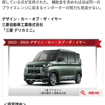
得している点が⽀持された。 補助⾦を含めればほぼ同⼀の
プライスレンジに収まるインポーターの努⼒も⾒逃せない。
デザイン・カー・オブ・ザ・イヤー
三菱⾃動⾞⼯業株式会社
「三菱 デリカミニ」
画像(6枚)
＜授賞理由＞