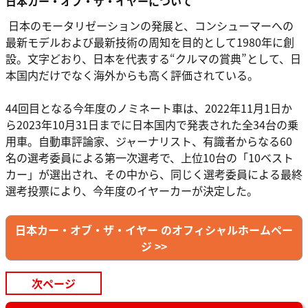
⽇本カー・オブ・ザ・イヤーについて
⽇本のモータリゼーションの発展と、コンシューマーへの
最新モデルおよび最新技術の周知を⽬的として1980年に創
設。⽂字どおり、⽇本を代表する“クルマの賞典”として、⽇
本国内だけでなく海外からも⾼く評価されている。
44回⽬となる今年度のノミネート⾞は、2022年11⽉1⽇か
ら2023年10⽉31⽇までに⽇本国内で発表された全34台の乗
⽤⾞。⾃動⾞評論家、ジャーナリスト、有識者からなる60
名の選考委員による第⼀次選考で、上位10台の「10ベスト
カー」が選出され、その中から、同じく選考委員による最終
選考投票により、今年度のイヤーカーが決定した。
⽇本カー・オブ・ザ・イヤー のオフィシャルホームペー
ジ >>
次ページ