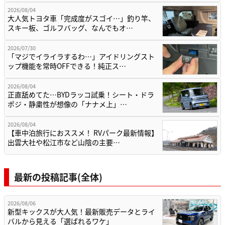
2026/08/04
大人気トヨタ車「完成度がスゴイ…」釣り竿、
スキー板、ゴルフバッグ、なんでもオ…
2026/07/30
「マジでイライラするわ…」アイドリングスト
ップ機能を常時OFFできる！純正ス…
2026/08/04
正直舐めてた…BYDラッコ試乗！シート・ドラ
ポジ・静粛性が想像の「ナナメ上」…
2026/08/04
【車中泊旅行におススメ！ RVパーク最新情報】
出雲大社や松江市など山陰の主要…
最新の投稿記事(全体)
2026/08/06
新型キックスが大人気！最新販売データとライ
バルから見える「選ばれるワケ」