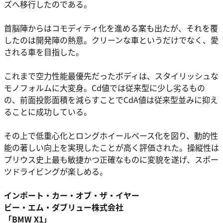
ズへ移⾏したのである。
⾸脳陣からはコモディティ化を進める案も出たが、それを覆
したのは開発陣の熱意。クリーンな⾞というだけでなく、愛
される⾞を⽬指した。
これまで空⼒性能最優先だったボディは、スタイリッシュな
モノフォルムに⼤変⾝。Cd値では従来型に少し劣るもの
の、前⾯投影⾯積を減らすことでCdA値は従来型並みに抑え
ることに成功している。
その上で低重⼼化とロングホイールベース化を図り、動的性
能の著しい向上を実現したことが⾼く評価された。操縦性は
プリウス史上最も敏捷かつ正確なものに変貌を遂げ、スポー
ツドライビングが楽しめる。
インポート・カー・オブ・ザ・イヤー
ビー・エム・ダブリュー株式会社
「BMW X1」