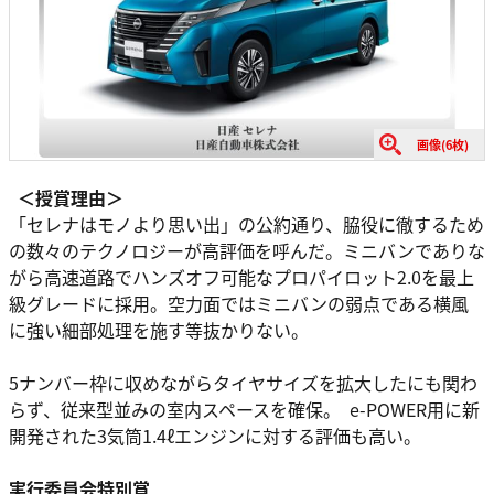
画像(6枚)
＜授賞理由＞
「セレナはモノより思い出」の公約通り、脇役に徹するため
の数々のテクノロジーが⾼評価を呼んだ。ミニバンでありな
がら⾼速道路でハンズオフ可能なプロパイロット2.0を最上
級グレードに採⽤。空⼒⾯ではミニバンの弱点である横⾵
に強い細部処理を施す等抜かりない。
5ナンバー枠に収めながらタイヤサイズを拡⼤したにも関わ
らず、従来型並みの室内スペースを確保。 e-POWER⽤に新
開発された3気筒1.4ℓエンジンに対する評価も⾼い。
実⾏委員会特別賞