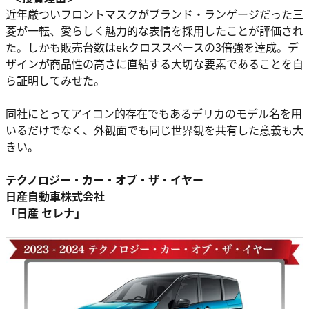
近年厳ついフロントマスクがブランド・ランゲージだった三
菱が⼀転、愛らしく魅⼒的な表情を採⽤したことが評価され
た。しかも販売台数はekクロススペースの3倍強を達成。デ
ザインが商品性の⾼さに直結する⼤切な要素であることを⾃
ら証明してみせた。
同社にとってアイコン的存在でもあるデリカのモデル名を⽤
いるだけでなく、外観⾯でも同じ世界観を共有した意義も⼤
きい。
テクノロジー・カー・オブ・ザ・イヤー
⽇産⾃動⾞株式会社
「⽇産 セレナ」