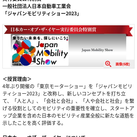
⼀般社団法⼈⽇本⾃動⾞⼯業会
「ジャパンモビリティショー2023」
画像(6枚)
＜授賞理由＞
4年ぶり開催の「東京モーターショー」を「ジャパンモビリ
ティショー2023」と改称し、新しいコンセプトを打ち⽴
て、「⼈と⼈」、「会社と会社」、「⼈や会社と社会」を繋
げる役割としてのモビリティの重要性を確⽴し、スタートア
ップ企業を含めた⽇本のモビリティ産業全般に新たな道筋を
⽰したことを⾼く評価する。