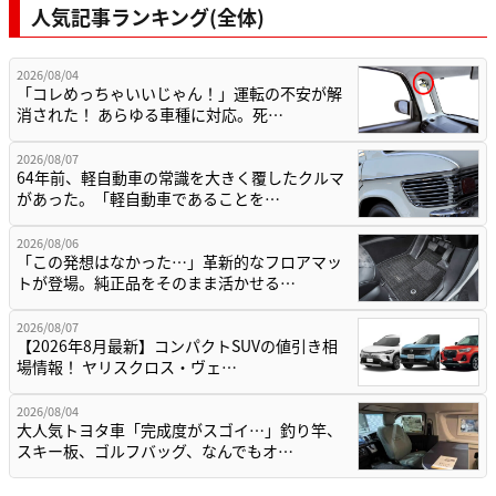
人気記事ランキング(全体)
2026/08/04
「コレめっちゃいいじゃん！」運転の不安が解
消された！ あらゆる車種に対応。死…
2026/08/07
64年前、軽自動車の常識を大きく覆したクルマ
があった。「軽自動車であることを…
2026/08/06
「この発想はなかった…」革新的なフロアマッ
トが登場。純正品をそのまま活かせる…
2026/08/07
【2026年8月最新】コンパクトSUVの値引き相
場情報！ ヤリスクロス・ヴェ…
2026/08/04
大人気トヨタ車「完成度がスゴイ…」釣り竿、
スキー板、ゴルフバッグ、なんでもオ…