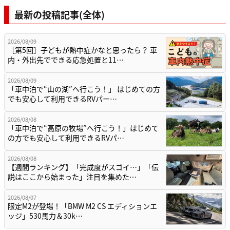
最新の投稿記事(全体)
2026/08/09
［第5回］子どもが熱中症かなと思ったら？ 車
内・外出先でできる応急処置と11…
2026/08/09
「車中泊で“山の湖”へ行こう！」 はじめての方
でも安心して利用できるRVパー…
2026/08/08
「車中泊で“高原の牧場”へ行こう！」はじめて
の方でも安心して利用できるRVパ…
2026/08/08
【週間ランキング】「完成度がスゴイ…」「伝
説はここから始まった」注目を集めた…
2026/08/07
限定M2が登場！「BMW M2 CS エディションエ
ッジ」530馬力＆30k…