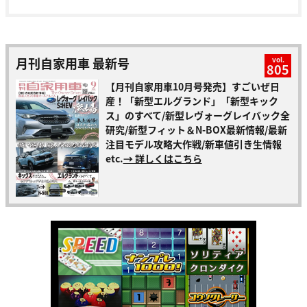
月刊自家用車 最新号
vol.
805
【月刊自家用車10月号発売】すごいぜ日
産！「新型エルグランド」「新型キック
ス」のすべて/新型レヴォーグレイバック全
研究/新型フィット＆N-BOX最新情報/最新
注目モデル攻略大作戦/新車値引き生情報
etc.
→ 詳しくはこちら