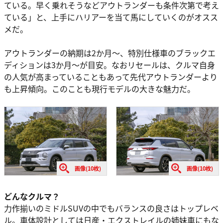
ている。早く乗れそうなどアウトランダーも条件次第で考え
ている」と、上手にハリアーを当て馬にしていくのがオスス
メだ。
アウトランダーの納期は2か月〜、特別仕様車のブラックエ
ディションは3か月〜が目安。なおリセールは、クルマ自身
の人気が高まっていることもあって先代アウトランダーより
も上昇傾向。このことも現行モデルの大きな魅力だ。
画像(10枚)
画像(10枚)
どんなクルマ？
力作揃いのミドルSUVの中でもバランスの良さはトップレベ
ル。車体設計としては日産・エクストレイルの姉妹車にもな