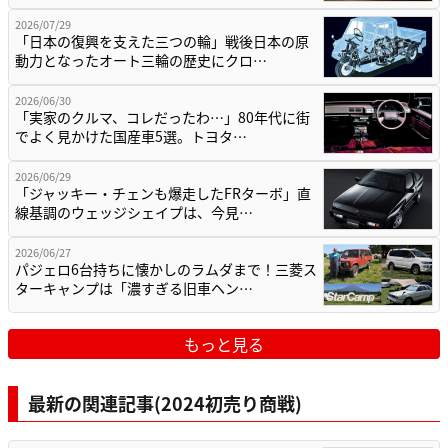
2026/07/29
「日本の復興を支えた三つの輪」戦後日本の原
動力となったオート三輪の歴史にクロ…
2026/06/30
「実家のクルマ、コレだったわ…」80年代に街
でよく見かけた国産車5選。トヨタ…
2026/06/29
「ジャッキー・チェンも爆走したFRターボ」直
線基調のウェッジシェイプは、今見…
2026/06/27
パジェロ6台持ちに懐かしのラムダまで！三菱ス
ターキャンプは「濃すぎる旧車ヘン…
もっと見る
最新の関連記事(2024初売り商戦)