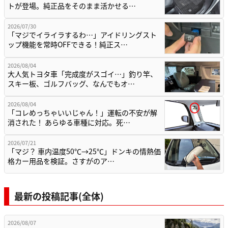
トが登場。純正品をそのまま活かせる…
2026/07/30
「マジでイライラするわ…」アイドリングスト
ップ機能を常時OFFできる！純正ス…
2026/08/04
大人気トヨタ車「完成度がスゴイ…」釣り竿、
スキー板、ゴルフバッグ、なんでもオ…
2026/08/04
「コレめっちゃいいじゃん！」運転の不安が解
消された！ あらゆる車種に対応。死…
2026/07/21
「マジ？ 車内温度50℃→25℃」ドンキの情熱価
格カー用品を検証。さすがのア…
最新の投稿記事(全体)
2026/08/07