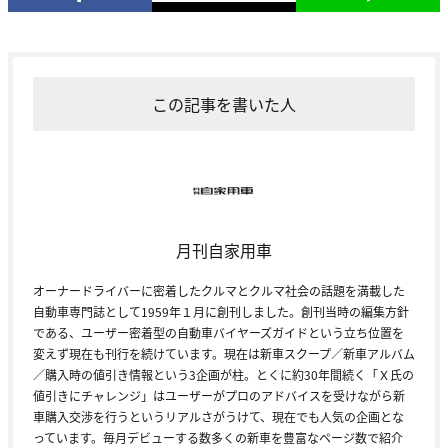
この記事を書いた人
月刊自家用車
オーナードライバーに密着したクルマとクルマ社会の話題を満載した
自動車専門誌として1959年１月に創刊しました。創刊当時の編集方針
である、ユーザー密着型の自動車バイヤーズガイドという立ち位置を
変えず現在も刊行を続けています。現在は新車スクープ／新車アルバム
／購入時の値引き情報という3企画が柱。とくに約30年間続く「Ｘ氏の
値引きにチャレンジ」はユーザーがプロのアドバイスを受けながら新
車購入交渉を行うというリアルさがうけて、現在でも人気の企画とな
っています。毎月デビューする数多くの新車を豊富なページ数で紹介