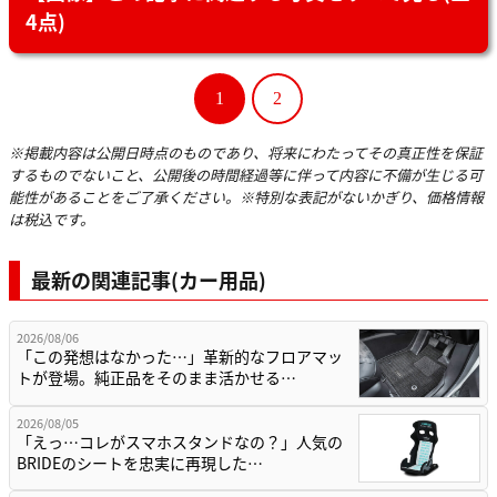
4点)
1
2
※掲載内容は公開日時点のものであり、将来にわたってその真正性を保証
するものでないこと、公開後の時間経過等に伴って内容に不備が生じる可
能性があることをご了承ください。※特別な表記がないかぎり、価格情報
は税込です。
最新の関連記事(カー用品)
2026/08/06
「この発想はなかった…」革新的なフロアマッ
トが登場。純正品をそのまま活かせる…
2026/08/05
「えっ…コレがスマホスタンドなの？」人気の
BRIDEのシートを忠実に再現した…