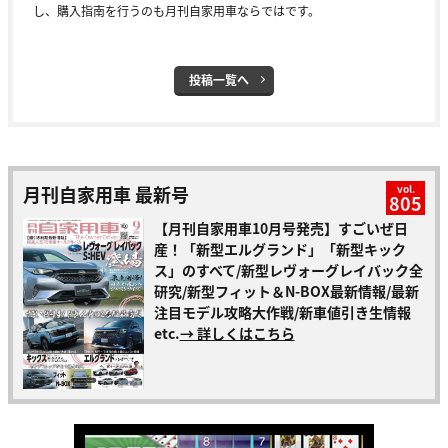
し、購入指南を行うのも月刊自家用車ならではです。
投稿一覧へ
月刊自家用車 最新号
vol.
805
【月刊自家用車10月号発売】すごいぜ日
産！「新型エルグランド」「新型キック
ス」のすべて/新型レヴォーグレイバック全
研究/新型フィット＆N-BOX最新情報/最新
注目モデル攻略大作戦/新車値引き生情報
etc.
→ 詳しくはこちら