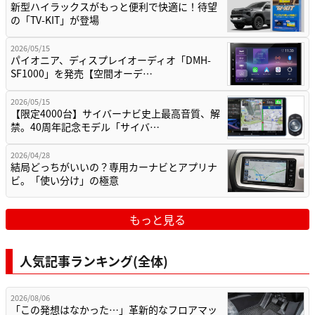
新型ハイラックスがもっと便利で快適に！待望
の「TV-KIT」が登場
2026/05/15
パイオニア、ディスプレイオーディオ「DMH-
SF1000」を発売【空間オーデ…
2026/05/15
【限定4000台】サイバーナビ史上最高音質、解
禁。40周年記念モデル「サイバ…
2026/04/28
結局どっちがいいの？専用カーナビとアプリナ
ビ。「使い分け」の極意
もっと見る
人気記事ランキング(全体)
2026/08/06
「この発想はなかった…」革新的なフロアマッ