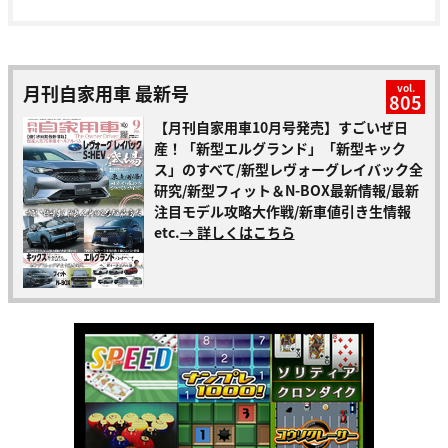
月刊自家用車 最新号
vol.
805
【月刊自家用車10月号発売】すごいぜ日
産！「新型エルグランド」「新型キック
ス」のすべて/新型レヴォーグレイバック全
研究/新型フィット＆N-BOX最新情報/最新
注目モデル攻略大作戦/新車値引き生情報
etc.
→ 詳しくはこちら