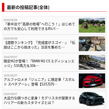
最新の投稿記事(全体)
2026/08/08
「車中泊で“高原の牧場”へ行こう！」はじめて
の方でも安心して利用できるRVパ…
2026/08/08
【週間ランキング】「完成度がスゴイ…」「伝
説はここから始まった」注目を集めた…
2026/08/07
限定M2が登場！「BMW M2 CS エディションエ
ッジ」530馬力＆30k…
2026/08/07
アルファロメオ「ジュニア」に限定車「スポル
ト スペチアーレ」登場【525万円…
2026/08/07
大迫力な顔つきに変身！モデリスタが提案する
ハリアーの新カスタマイズとは？