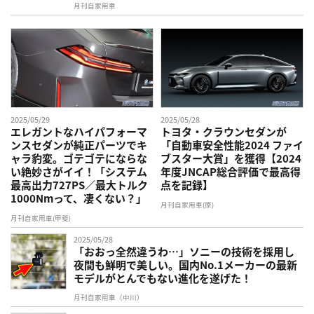
月刊自家用車
2025/05/29
2025/05/28
エレガントなハイパフォーマ
トヨタ・クラウンセダンが
ンスセダンが純正パーツでキ
「自動車安全性能2024 ファイ
ャラ豹変。ゴテゴテにならな
ブスター大賞」を獲得【2024
い絶妙さがイイ！「システム
年度JNCAP総合評価で最高得
最高出力727PS／最大トルク
点を記録】
1000Nmって、凄くない？」
月刊自家用車(原)
月刊自家用車(甲斐)
2025/05/28
「おおっ全然違うわ…」ソニーの技術を採用し
夜間も鮮明で美しい。国内No.1メーカーの最新
モデルがとんでもない進化を遂げた！
月刊自家用車（中川）