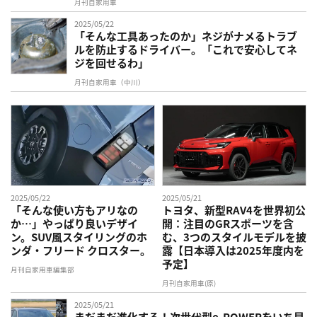
月刊自家用車
2025/05/22
「そんな工具あったのか」ネジがナメるトラブ
ルを防止するドライバー。「これで安心してネ
ジを回せるわ」
月刊自家用車（中川）
2025/05/22
2025/05/21
「そんな使い方もアリなの
トヨタ、新型RAV4を世界初公
か…」やっぱり良いデザイ
開：注目のGRスポーツを含
ン。SUV風スタイリングのホ
む、3つのスタイルモデルを披
ンダ・フリード クロスター。
露【日本導入は2025年度内を
予定】
月刊自家用車編集部
月刊自家用車(原)
2025/05/21
まだまだ進化する！次世代型e-POWERをいち早