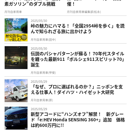
素ガソリン”のダブル挑戦
催！
月刊自家用車
月刊自家用車編集部(松永)
2025/05/30
峠の魅力にハマる！「全国2954峠を歩く」を読
んで知られざる旅に出かけよう
月刊自家用車(田中)
2025/05/30
伝説のパシャパターンが蘇る！ 70年代スタイル
を纏った最新911「ポルシェ911スピリット70」
誕生
月刊自家用車(甲斐)
2025/05/29
「なぜ、プロに選ばれるのか？」ニッポンを支
える仕事人！ダイハツ・ハイゼット大研究
月刊自家用車(原)
2025/05/29
新型アコードに“ハンズオフ”解禁！ 新グレー
ド「e:HEV Honda SENSING 360+」追加 価格
は約600万円に!!