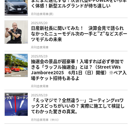
く体感！新型エルグランドが待ち遠しい
月刊自家用車(原)
2025/05/20
日産新社長に聞いてみた！ 決算会見で語られ
なかったニューモデル次の一手と”Z”などスポー
ツモデルの未来
月刊自家用車
2025/05/19
抽選会の景品が超豪華！入場すれば必ず参加で
きる「ラッフル抽選会」とは？（Street VWs
Jamboree2025 6月1日（日）開催）※ペア入
場チケット招待もあるよ
月刊自家用車
2025/05/19
「えっマジで？全然違う…」コーティングvsワ
ックスどっちがいいの？ 実際に施工して検証し
てわかった驚きの真実。
月刊自家用車（中川）