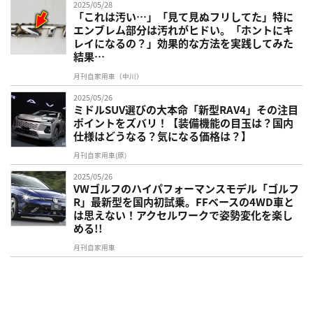
2025/05/28
「これは汚い…」「見て見ぬフリしてた」特に
エンブレム部分は汚れがヒドい。「ホントにキ
レイになるの？」効果的な方法を実践してみた
結果…
月刊自家用車（中川）
2025/05/26
ミドルSUV選びの大本命「新型RAV4」その注目
ポイントをズバリ！【装備機能の目玉は？国内
仕様はどうなる？気になる価格は？】
月刊自家用車(原)
2025/05/26
VWゴルフのハイパフォーマンスモデル「ゴルフ
R」最新型を国内初試乗。FFベースの4WD車と
は思えない！アクセルワークで姿勢変化を楽し
める!!
月刊自家用車