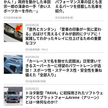
かん！」政府を動かした本田
パフォーマンス車の証とも言
宗一郎の渾身の一手「赤いス
えるパーツを搭載した名車を
ポーツカーを作れ…」
紹介。
月刊自家用車(原)
月刊自家用車(原)
2025/05/26
「意外とカンタン」「愛車の印象が一気に変わ
る」古ぼけて見えるくすみが劇的にクリアに！
実践してわかったキレイに仕上げるための重要
なコツ
月刊自家用車（中川）
2025/05/24
「カーレースで名を馳せた武闘派」日常使いで
きるスーパーカーに待望のパワートレーンが追
加！ スポーツ性・ステータス性・安全性を兼ね
備えた「全部入り」
月刊自家用車(甲斐)
2025/05/22
トヨタ新型「RAV4」に初採用されたソフトウェ
アづくりプラットフォームArene（アリーン）
とは一体何なのか!?