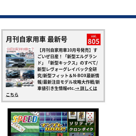
月刊自家用車 最新号
vol.
805
【月刊自家用車10月号発売】す
ごいぜ日産！「新型エルグラン
ド」「新型キックス」のすべて/
新型レヴォーグレイバック全研
究/新型フィット＆N-BOX最新情
報/最新注目モデル攻略大作戦/新
車値引き生情報etc.
→ 詳しくは
こちら