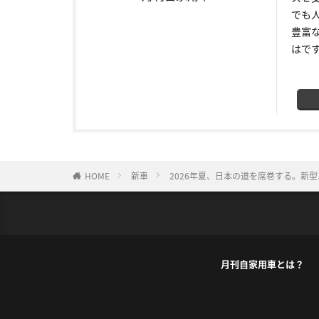
でも
豊富
はで
HOME
新車
2026年夏、日本の道を席巻する。新型
月刊自家用車とは？