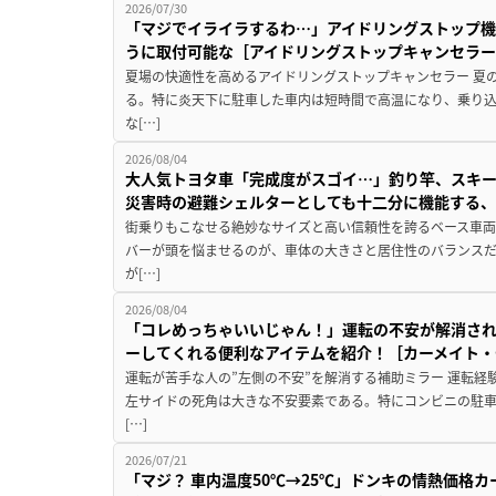
2026/07/30
「マジでイライラするわ…」アイドリングストップ機
うに取付可能な［アイドリングストップキャンセラ
夏場の快適性を高めるアイドリングストップキャンセラー 夏
る。特に炎天下に駐車した車内は短時間で高温になり、乗り
な[…]
2026/08/04
大人気トヨタ車「完成度がスゴイ…」釣り竿、スキー
災害時の避難シェルターとしても十二分に機能する
街乗りもこなせる絶妙なサイズと高い信頼性を誇るベース車両
バーが頭を悩ませるのが、車体の大きさと居住性のバランス
が[…]
2026/08/04
「コレめっちゃいいじゃん！」運転の不安が解消され
ーしてくれる便利なアイテムを紹介！［カーメイト・CZ
運転が苦手な人の”左側の不安”を解消する補助ミラー 運転経
左サイドの死角は大きな不安要素である。特にコンビニの駐
[…]
2026/07/21
「マジ？ 車内温度50℃→25℃」ドンキの情熱価格