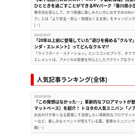
ひとときを過ごすことができるRVパーク『香川県小豆
車中泊を安心して、かつ快適に楽しみたい方におすすめのRVパ
ク」とは「より安全・安心・快適なくるま旅」をキャンピン
[…]
2026/08/07
「20年以上前に登場していた“遊びを極める”クルマ
ンダ・エレメント】ってどんなクルマ⁉︎
「ライフガード・ステーション」というコンセプトで、タフで
エレメントは、アメリカの若者を中心としたアクティブなライフ
人気記事ランキング(全体)
2026/08/06
「この発想はなかった…」革新的なフロアマットが
マットベース］を紹介！ トヨタの人気ミニバン「ノ
お出かけが多くなる夏場こそ活用したい革新的なフロアマット
ーなど、楽しみなイベントが控えている夏。愛車のミニバン
画[…]