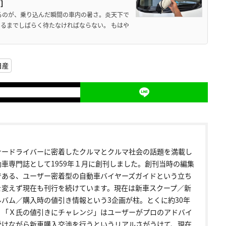
ド］
るのが、乗り込んだ瞬間の車内の暑さ。炎天下で
るまでしばらく待たなければならない。 もはや
日産
ナードライバーに密着したクルマとクルマ社会の話題を満載し
動車専門誌として1959年１月に創刊しました。創刊当時の編集
である、ユーザー密着型の自動車バイヤーズガイドという立ち
を変えず現在も刊行を続けています。現在は新車スクープ／新
ルバム／購入時の値引き情報という3企画が柱。とくに約30年
く「Ｘ氏の値引きにチャレンジ」はユーザーがプロのアドバイ
受けながら新車購入交渉を行うというリアルさがうけて、現在