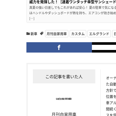
威力を発揮した！［速着ワンタッチ傘型サンシェー
真夏の強い日差しでもこれがあれば安心！ 夏の駐車で気にな
はハンドルやダッシュボードが熱を持ち、エアコンが効き始め
[…]
新車
月刊自家用車
カスタム
エルグランド
この記事を書いた人
オー
た自
方針
位置
車ア
間続
月刊自家用車
スを