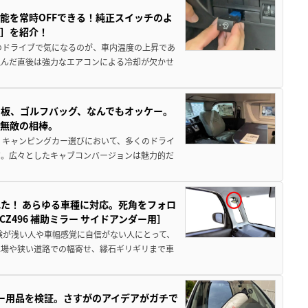
能を常時OFFできる！純正スイッチのよ
ー］を紹介！
のドライブで気になるのが、車内温度の上昇であ
込んだ直後は強力なエアコンによる冷却が欠かせ
板、ゴルフバッグ、なんでもオッケー。
、無敵の相棒。
 キャンピングカー選びにおいて、多くのドライ
だ。広々としたキャブコンバージョンは魅力的だ
た！ あらゆる車種に対応。死角をフォロ
496 補助ミラー サイドアンダー用］
験が浅い人や車幅感覚に自信がない人にとって、
車場や狭い道路での幅寄せ、縁石ギリギリまで車
カー用品を検証。さすがのアイデアがガチで