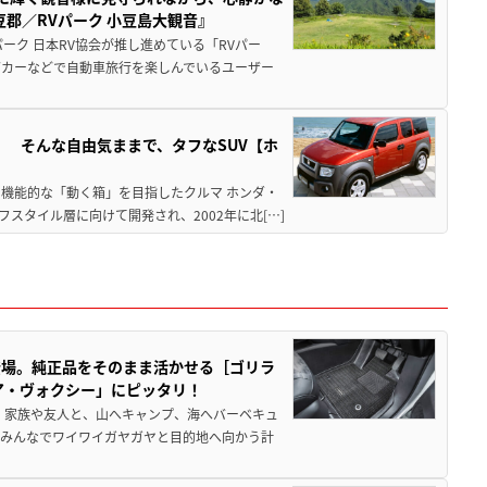
郡／RVパーク 小豆島大観音』
ーク 日本RV協会が推し進めている「RVパー
グカーなどで自動車旅行を楽しんでいるユーザー
」 そんな自由気ままで、タフなSUV【ホ
機能的な「動く箱」を目指したクルマ ホンダ・
スタイル層に向けて開発され、2002年に北[…]
登場。純正品をそのまま活かせる［ゴリラ
ア・ヴォクシー」にピッタリ！
 家族や友人と、山へキャンプ、海へバーベキュ
でみんなでワイワイガヤガヤと目的地へ向かう計