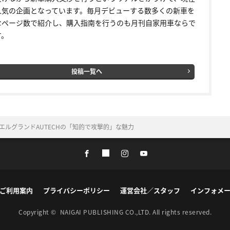
人気の企画となっています。毎月デビューする数多くの新車を
なページ数で紹介し、購入指南を行うのも月刊自家用車ならで
す。
投稿一覧へ
エルグランドAUTECHの「知的で攻撃的」な魅力
ご利用案内
プライバシーポリシー
運営会社／スタッフ
インフォメ
Copyright ©
NAIGAI PUBLISHING CO.,LTD.
All rights reserved.