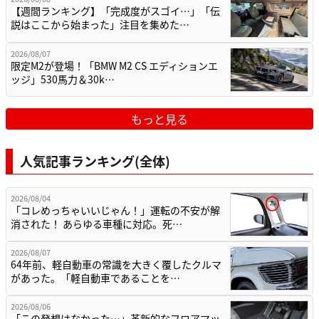
【週間ランキング】「完成度がスゴイ…」「伝
説はここから始まった」注目を集めた…
2026/08/07
限定M2が登場！「BMW M2 CS エディションエ
ッジ」530馬力＆30k…
もっと見る
人気記事ランキング(全体)
2026/08/04
「コレめっちゃいいじゃん！」運転の不安が解
消された！ あらゆる車種に対応。死…
2026/08/07
64年前、軽自動車の常識を大きく覆したクルマ
があった。「軽自動車であることを…
2026/08/06
「この発想はなかった…」革新的なフロアマッ