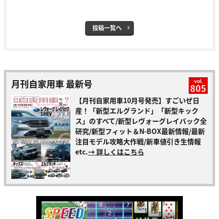
投稿一覧へ
月刊自家用車 最新号
vol.
805
【月刊自家用車10月号発売】すごいぜ日
産！「新型エルグランド」「新型キック
ス」のすべて/新型レヴォーグレイバック全
研究/新型フィット＆N-BOX最新情報/最新
注目モデル攻略大作戦/新車値引き生情報
etc.
→ 詳しくはこちら