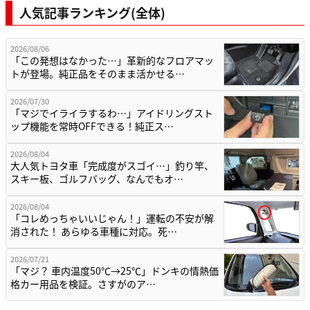
人気記事ランキング(全体)
2026/08/06
「この発想はなかった…」革新的なフロアマッ
トが登場。純正品をそのまま活かせる…
2026/07/30
「マジでイライラするわ…」アイドリングスト
ップ機能を常時OFFできる！純正ス…
2026/08/04
大人気トヨタ車「完成度がスゴイ…」釣り竿、
スキー板、ゴルフバッグ、なんでもオ…
2026/08/04
「コレめっちゃいいじゃん！」運転の不安が解
消された！ あらゆる車種に対応。死…
2026/07/21
「マジ？ 車内温度50℃→25℃」ドンキの情熱価
格カー用品を検証。さすがのア…