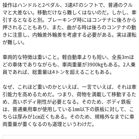
操作はハンドルと2ペダル、3速ATのシフトで、普通のクル
マと大差ない。移動だけなら難しくはないのだ。しかし、牽
引するとなると別。ブレーキング時にはコンテナに後ろから
押されることもあり、また、曲がる時は後ろのコンテナの動
きに注意し、内輪差外輪差を考慮する必要がある。実は運転
が難しい。
車両的な特徴は重いこと。軽自動車よりも短い、全長3mほ
どの車体でありながらも、車両重量が3900㎏もある。2人乗
員であれば、総重量は4トンを超えることもある。
なぜ、これほど重いのかといえば、一言でいえば、それは牽
引能力を高めるためだ。つまり、荷物を満載して移動するた
め、高いボディ剛性が必要となる。そのため、ボディ鉄板
は、普通乗用車が使用している1㎜以下の鉄板に対して、こ
ちらは厚みが1㎝近くもある。そのため、規格外なまでに車
両重量が重くなるのも道理というわけだ。