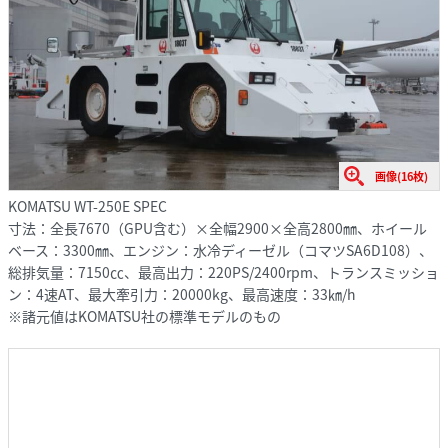
画像(16枚)
KOMATSU WT-250E SPEC
寸法：全長7670（GPU含む）×全幅2900×全高2800㎜、ホイール
ベース：3300㎜、エンジン：水冷ディーゼル（コマツSA6D108）、
総排気量：7150㏄、最高出力：220PS/2400rpm、トランスミッショ
ン：4速AT、最大牽引力：20000kg、最高速度：33㎞/h
※諸元値はKOMATSU社の標準モデルのもの