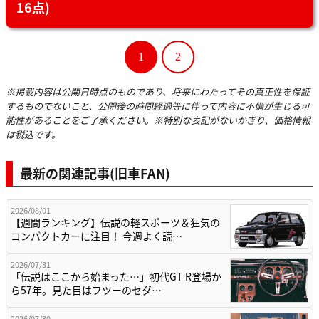
16点)
1
2
※掲載内容は公開日時点のものであり、将来にわたってその真正性を保証
するものでないこと、公開後の時間経過等に伴って内容に不備が生じる可
能性があることをご了承ください。※特別な表記がないかぎり、価格情報
は税込です。
最新の関連記事(旧車FAN)
2026/08/01
【週間ランキング】伝説の軽スポーツ＆狂気の
コンパクトカーに注目！ 今週よく読…
2026/07/31
「伝説はここから始まった…」初代GT-R登場か
ら57年。見た目はフツーのセダ…
2026/07/30