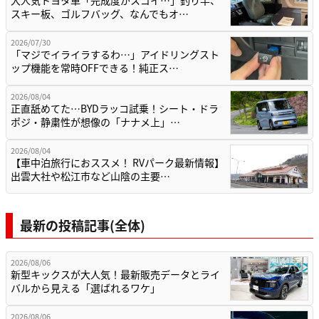
スキー板、ゴルフバッグ、なんでもオ…
2026/07/30
「マジでイライラするわ…」アイドリングスト
ップ機能を常時OFFできる！純正ス…
2026/08/04
正直舐めてた…BYDラッコ試乗！シート・ドラ
ポジ・静粛性が想像の「ナナメ上」…
2026/08/04
【車中泊旅行におススメ！ RVパーク最新情報】
出雲大社や松江市など山陰の主要…
最新の投稿記事(全体)
2026/08/06
新型キックスが大人気！最新販売データとライ
バルから見える「選ばれるワケ」
2026/08/06