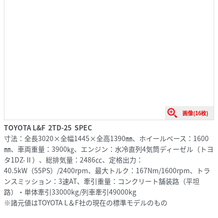
画像(16枚)
TOYOTA L&F 2TD-25 SPEC
寸法：全長3020×全幅1445×全高1390㎜、ホイールベース：1600
㎜、車両重量：3900㎏、エンジン：水冷直列4気筒ディーゼル（トヨ
タ1DZ-Ⅱ）、総排気量：2486㏄、定格出力：
40.5kW（55PS）/2400rpm、最大トルク：167Nm/1600rpm、トラ
ンスミッション：3速AT、牽引重量：コンクリート舗装路（平坦
路）・単体牽引33000kg/列車牽引49000kg
※諸元値はTOYOTA L＆F社の現在の標準モデルのもの