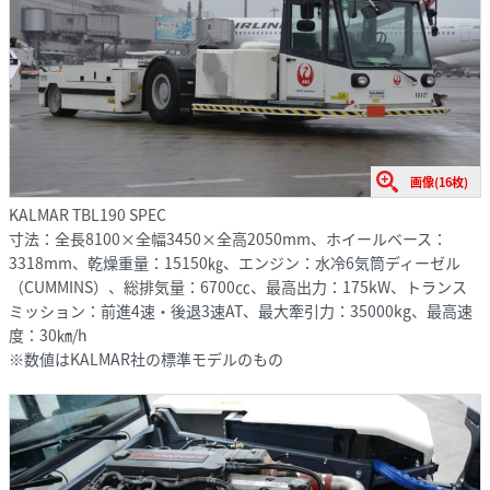
画像(16枚)
KALMAR TBL190 SPEC
寸法：全長8100×全幅3450×全高2050mm、ホイールベース：
3318mm、乾燥重量：15150㎏、エンジン：水冷6気筒ディーゼル
（CUMMINS）、総排気量：6700㏄、最高出力：175kW、トランス
ミッション：前進4速・後退3速AT、最大牽引力：35000kg、最高速
度：30㎞/h
※数値はKALMAR社の標準モデルのもの