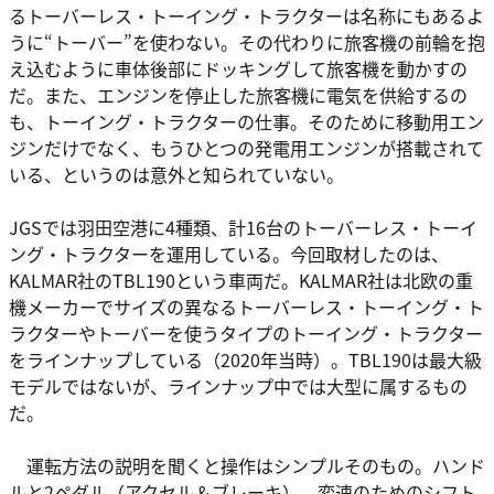
るトーバーレス・トーイング・トラクターは名称にもあるよ
うに“トーバー”を使わない。その代わりに旅客機の前輪を抱
え込むように車体後部にドッキングして旅客機を動かすの
だ。また、エンジンを停止した旅客機に電気を供給するの
も、トーイング・トラクターの仕事。そのために移動用エン
ジンだけでなく、もうひとつの発電用エンジンが搭載されて
いる、というのは意外と知られていない。
JGSでは羽田空港に4種類、計16台のトーバーレス・トーイ
ング・トラクターを運用している。今回取材したのは、
KALMAR社のTBL190という車両だ。KALMAR社は北欧の重
機メーカーでサイズの異なるトーバーレス・トーイング・ト
ラクターやトーバーを使うタイプのトーイング・トラクター
をラインナップしている（2020年当時）。TBL190は最大級
モデルではないが、ラインナップ中では大型に属するもの
だ。
運転方法の説明を聞くと操作はシンプルそのもの。ハンド
ルと2ペダル（アクセル＆ブレーキ）、変速のためのシフト