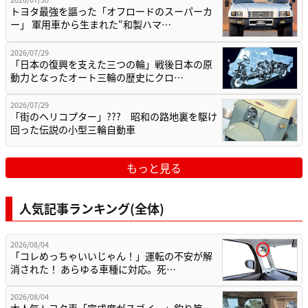
トヨタ最強を謳った「オフロードのスーパーカ
ー」 軍用車から生まれた“和製ハマ…
2026/07/29
「日本の復興を支えた三つの輪」戦後日本の原
動力となったオート三輪の歴史にクロ…
2026/07/29
「街のヘリコプター」??? 昭和の路地裏を駆け
回った伝説の小型三輪自動車
もっと見る
人気記事ランキング(全体)
2026/08/04
「コレめっちゃいいじゃん！」運転の不安が解
消された！ あらゆる車種に対応。死…
2026/08/04
大人気トヨタ車「完成度がスゴイ…」釣り竿、