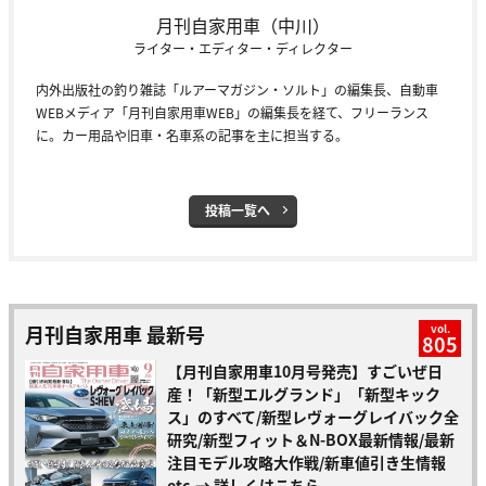
月刊自家用車（中川）
ライター・エディター・ディレクター
内外出版社の釣り雑誌「ルアーマガジン・ソルト」の編集長、自動車
WEBメディア「月刊自家用車WEB」の編集長を経て、フリーランス
に。カー用品や旧車・名車系の記事を主に担当する。
投稿一覧へ
月刊自家用車 最新号
vol.
805
【月刊自家用車10月号発売】すごいぜ日
産！「新型エルグランド」「新型キック
ス」のすべて/新型レヴォーグレイバック全
研究/新型フィット＆N-BOX最新情報/最新
注目モデル攻略大作戦/新車値引き生情報
etc.
→ 詳しくはこちら