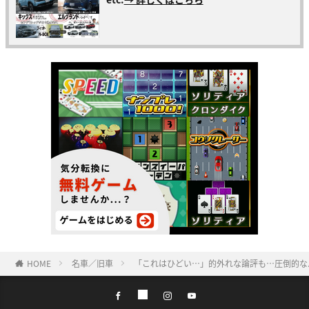
HOME
名車／旧車
「これはひどい…」的外れな論評も…圧倒的な