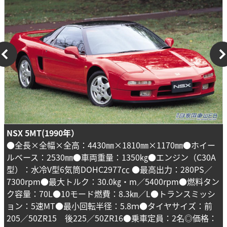
NSX 5MT(1990年）
●全長×全幅×全高：4430㎜×1810㎜×1170㎜●ホイー
ルベース：2530㎜●車両重量：1350㎏●エンジン（C30A
型）：水冷V型6気筒DOHC2977㏄ ●最高出力：280PS／
7300rpm●最大トルク：30.0㎏・m／5400rpm●燃料タン
ク容量：70L●10モード燃費：8.3㎞／L●トランスミッシ
ョン：5速MT●最小回転半径：5.8ｍ●タイヤサイズ：前
205／50ZR15 後225／50ZR16●乗車定員：2名◎価格：