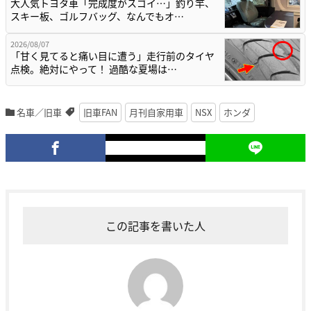
大人気トヨタ車「完成度がスゴイ…」釣り竿、
スキー板、ゴルフバッグ、なんでもオ…
2026/08/07
「甘く見てると痛い目に遭う」走行前のタイヤ
点検。絶対にやって！ 過酷な夏場は…
名車／旧車
旧車FAN
月刊自家用車
NSX
ホンダ
この記事を書いた人