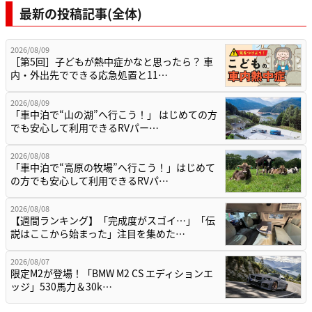
最新の投稿記事(全体)
2026/08/09
［第5回］子どもが熱中症かなと思ったら？ 車
内・外出先でできる応急処置と11…
2026/08/09
「車中泊で“山の湖”へ行こう！」 はじめての方
でも安心して利用できるRVパー…
2026/08/08
「車中泊で“高原の牧場”へ行こう！」はじめて
の方でも安心して利用できるRVパ…
2026/08/08
【週間ランキング】「完成度がスゴイ…」「伝
説はここから始まった」注目を集めた…
2026/08/07
限定M2が登場！「BMW M2 CS エディションエ
ッジ」530馬力＆30k…