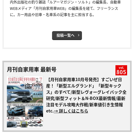
内外出版社の釣り雑誌「ルアーマガジン・ソルト」の編集長、自動車
WEBメディア「月刊自家用車WEB」の編集長を経て、フリーランス
に。カー用品や旧車・名車系の記事を主に担当する。
投稿一覧へ
月刊自家用車 最新号
vol.
805
【月刊自家用車10月号発売】すごいぜ日
産！「新型エルグランド」「新型キック
ス」のすべて/新型レヴォーグレイバック全
研究/新型フィット＆N-BOX最新情報/最新
注目モデル攻略大作戦/新車値引き生情報
etc.
→ 詳しくはこちら