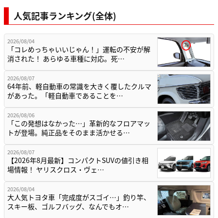
人気記事ランキング(全体)
2026/08/04
「コレめっちゃいいじゃん！」運転の不安が解
消された！ あらゆる車種に対応。死…
2026/08/07
64年前、軽自動車の常識を大きく覆したクルマ
があった。「軽自動車であることを…
2026/08/06
「この発想はなかった…」革新的なフロアマッ
トが登場。純正品をそのまま活かせる…
2026/08/07
【2026年8月最新】コンパクトSUVの値引き相
場情報！ ヤリスクロス・ヴェ…
2026/08/04
大人気トヨタ車「完成度がスゴイ…」釣り竿、
スキー板、ゴルフバッグ、なんでもオ…