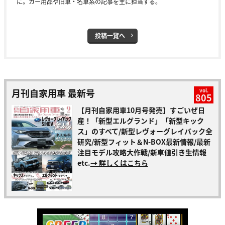
に。カー用品や旧車・名車系の記事を主に担当する。
投稿一覧へ
月刊自家用車 最新号
vol.
805
【月刊自家用車10月号発売】すごいぜ日
産！「新型エルグランド」「新型キック
ス」のすべて/新型レヴォーグレイバック全
研究/新型フィット＆N-BOX最新情報/最新
注目モデル攻略大作戦/新車値引き生情報
etc.
→ 詳しくはこちら