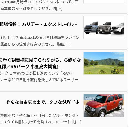
 2026年8月時点のコンパクトSUVについて、車
両本体のみを対象としており、付[…]
き相場情報！ ハリアー・エクストレイル・
月の狙い目は？ 車両本体の値引き目標額をランキン
品からの値引きは含みません。 順位[…]
亜に輝く観音様に見守られながら、心静かな
郡／RVパーク 小豆島大観音』
ーク 日本RV協会が推し進めている「RVパー
グカーなどで自動車旅行を楽しんでいるユーザー
」 そんな自由気ままで、タフなSUV【ホ
機能的な「動く箱」を目指したクルマ ホンダ・
スタイル層に向けて開発され、2002年に北[…]