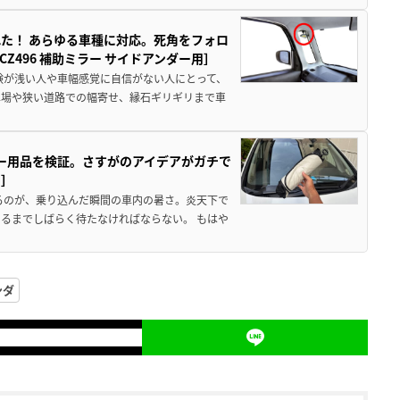
た！ あらゆる車種に対応。死角をフォロ
496 補助ミラー サイドアンダー用］
験が浅い人や車幅感覚に自信がない人にとって、
車場や狭い道路での幅寄せ、縁石ギリギリまで車
カー用品を検証。さすがのアイデアがガチで
ド］
るのが、乗り込んだ瞬間の車内の暑さ。炎天下で
るまでしばらく待たなければならない。 もはや
ンダ