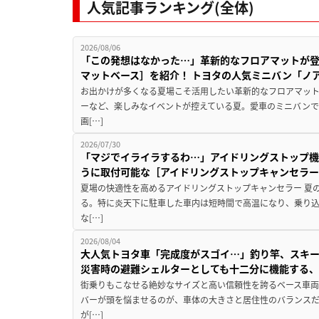
人気記事ランキング(全体)
2026/08/06
「この発想はなかった…」革新的なフロアマットが
マットベース］を紹介！ トヨタの人気ミニバン「ノ
お出かけが多くなる夏場こそ活用したい革新的なフロアマット
ーなど、楽しみなイベントが控えている夏。愛車のミニバン
画[…]
2026/07/30
「マジでイライラするわ…」アイドリングストップ機
うに取付可能な［アイドリングストップキャンセラ
夏場の快適性を高めるアイドリングストップキャンセラー 夏
る。特に炎天下に駐車した車内は短時間で高温になり、乗り
な[…]
2026/08/04
大人気トヨタ車「完成度がスゴイ…」釣り竿、スキー
災害時の避難シェルターとしても十二分に機能する
街乗りもこなせる絶妙なサイズと高い信頼性を誇るベース車両
バーが頭を悩ませるのが、車体の大きさと居住性のバランス
が[…]