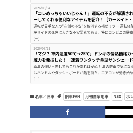
2026/08/04
「コレめっちゃいいじゃん！」運転の不安が解消され
ーしてくれる便利なアイテムを紹介！［カーメイト・CZ
運転が苦手な人の”左側の不安”を解消する補助ミラー 運転経
左サイドの死角は大きな不安要素である。特にコンビニの駐
[…]
2026/07/21
「マジ？ 車内温度50℃→25℃」ドンキの情熱価格
威力を発揮した！［速着ワンタッチ傘型サンシェー
真夏の強い日差しでもこれがあれば安心！ 夏の駐車で気にな
はハンドルやダッシュボードが熱を持ち、エアコンが効き始め
[…]
名車／旧車
旧車FAN
月刊自家用車
NSX
ホ