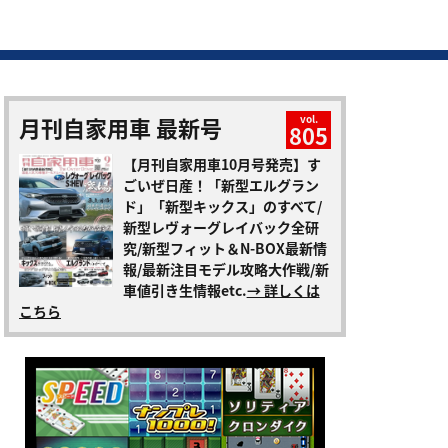
月刊自家用車 最新号
vol.
805
【月刊自家用車10月号発売】す
ごいぜ日産！「新型エルグラン
ド」「新型キックス」のすべて/
新型レヴォーグレイバック全研
究/新型フィット＆N-BOX最新情
報/最新注目モデル攻略大作戦/新
車値引き生情報etc.
→ 詳しくは
こちら