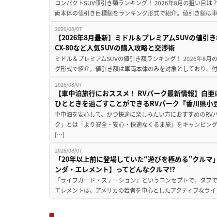
コンパクトSUV値引き額ランキング！ 2026年8月の狙い目は？
両本体の値引き目標額をランキング形式で紹介。値引き額は車
2026/08/07
【2026年8月最新】ミドル＆プレミアムSUVの値引
CX-80など人気SUVの購入攻略と交渉術
ミドル＆プレミアムSUVの値引き額ランキング！ 2026年8
グ形式で紹介。値引き額は車両本体のみを対象としており、付属
2026/08/07
【車中泊旅行におススメ！ RVパーク最新情報】白
ひとときを過ごすことができるRVパーク『香川県小豆
車中泊を安心して、かつ快適に楽しみたい方におすすめのRVパ
ク」とは「より安全・安心・快適なくるま旅」をキャンピン
[…]
2026/08/07
「20年以上前に登場していた“遊びを極める”クルマ
ンダ・エレメント】ってどんなクルマ⁉︎
「ライフガード・ステーション」というコンセプトで、タフで
エレメントは、アメリカの若者を中心としたアクティブなライフ