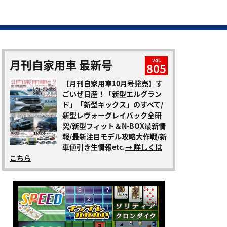
月刊自家用車 最新号
vol.
805
【月刊自家用車10月号発売】す
ごいぜ日産！「新型エルグラン
ド」「新型キックス」のすべて/
新型レヴォーグレイバック全研
究/新型フィット＆N-BOX最新情
報/最新注目モデル攻略大作戦/新
車値引き生情報etc.
→ 詳しくは
こちら