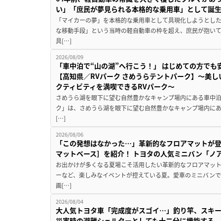
い」「庶民が夢見られる本格的な乗用車」として誕
「マイカーの夢」を本格的な乗用車として具現化しようとした
な移動手段」という当時の軽自動車の枠を超え、庶民が抱い
具[…]
2026/08/09
「車中泊で“山の湖”へ行こう！」 はじめての方でも
【高知県／RVパーク さめうらテントパーク】～美
クティビティを満喫できるRVパーク～
さめうら湖を眼下に望む自然豊かなキャンプ場内にある車中泊専
ク」は、さめうら湖を眼下に望む自然豊かなキャンプ場内にあ
[…]
2026/08/06
「この発想はなかった…」革新的なフロアマットが
マットベース］を紹介！ トヨタの人気ミニバン「ノ
お出かけが多くなる夏場こそ活用したい革新的なフロアマット
ーなど、楽しみなイベントが控えている夏。愛車のミニバン
画[…]
2026/08/04
大人気トヨタ車「完成度がスゴイ…」釣り竿、スキー
災害時の避難シェルターとしても十二分に機能する