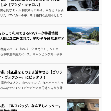
生した【マツダ・キャロル】
野心的なモデル 初代キャロルは、単なる「安価
ていた「マイカーの夢」を本格的な乗用車として
安心して利用できるRVパーク特選情報
しい湖と森に囲まれて、釣りや多彩な湖畔ア
用スペース 「RVパーク さめうらテントパー
る車中泊専用スペース。キャンピングカーや車
登場。純正品をそのまま活かせる［ゴリラ
ア・ヴォクシー」にピッタリ！
 家族や友人と、山へキャンプ、海へバーベキュ
でみんなでワイワイガヤガヤと目的地へ向かう計
板、ゴルフバッグ、なんでもオッケー。
、無敵の相棒。