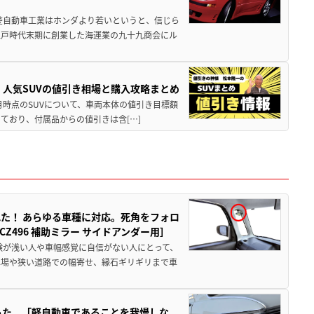
菱自動車工業はホンダより若いというと、信じら
江戸時代末期に創業した海運業の九十九商会にル
！ 人気SUVの値引き相場と購入攻略まとめ
年8月時点のSUVについて、車両本体の値引き目標額
ており、付属品からの値引きは含[…]
た！ あらゆる車種に対応。死角をフォロ
496 補助ミラー サイドアンダー用］
験が浅い人や車幅感覚に自信がない人にとって、
車場や狭い道路での幅寄せ、縁石ギリギリまで車
った。「軽自動車であることを我慢しな