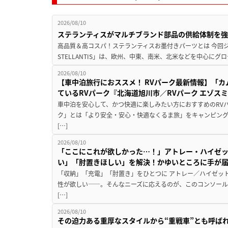
2026/08/10
ステランティスがマルチブランド部品の供給体制を強
高品質＆高コスパ！ステランティスお墨付きパーツとは 今回ジープ
STELLANTIS」は、欧州、中東、南米、北米などを中心にグ
2026/08/10
【車中泊旅行におススメ！ RVパーク最新情報】「カム
ているRVパーク『北海道旭川市／RVパーク エゾス
車中泊を安心して、かつ快適に楽しみたい方におすすめのRVパ
ク」とは「より安全・安心・快適なくるま旅」をキャンピン
[…]
2026/08/10
「ここにこれが欲しかった…！」アトレー・ハイゼ
い」「肘置きほしい」を解決！かゆいところに手が
「収納」「充電」「肘置き」をひとつに アトレー／ハイゼッ
性が欲しい――。そんなニーズに応えるのが、このコンソール
[…]
2026/08/10
その迫力ある重厚なスタイルから“重戦車”とも呼ば