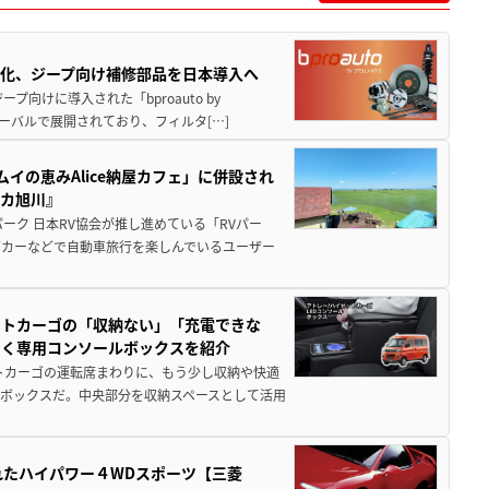
化、ジープ向け補修部品を日本導入へ
向けに導入された「bproauto by
ローバルで展開されており、フィルタ[…]
イの恵みAlice納屋カフェ」に併設され
ミカ旭川』
ーク 日本RV協会が推し進めている「RVパー
グカーなどで自動車旅行を楽しんでいるユーザー
ットカーゴの「収納ない」「充電できな
届く専用コンソールボックスを紹介
トカーゴの運転席まわりに、もう少し収納や快適
ボックスだ。中央部分を収納スペースとして活用
れたハイパワー４WDスポーツ【三菱