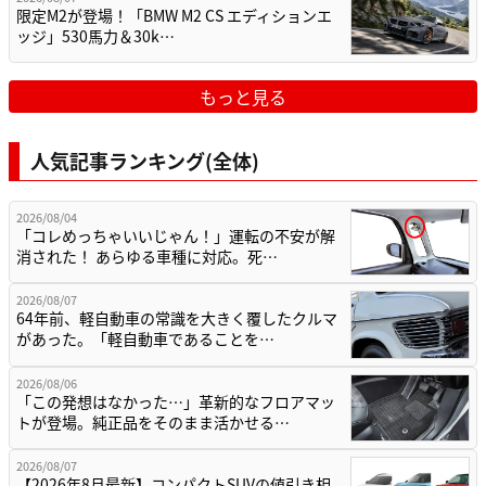
限定M2が登場！「BMW M2 CS エディションエ
ッジ」530馬力＆30k…
もっと見る
人気記事ランキング(全体)
2026/08/04
「コレめっちゃいいじゃん！」運転の不安が解
消された！ あらゆる車種に対応。死…
2026/08/07
64年前、軽自動車の常識を大きく覆したクルマ
があった。「軽自動車であることを…
2026/08/06
「この発想はなかった…」革新的なフロアマッ
トが登場。純正品をそのまま活かせる…
2026/08/07
【2026年8月最新】コンパクトSUVの値引き相