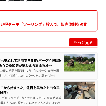
買い得ターボ「ツーリング」投入で、販売体制を強化
もっと見る
でも安心して利用できるRVパーク特選情報
季折々の季節感が味わえる高原牧場～
夜の時間を満喫しよう 「RVパーク 大笹牧場」
」内に併設されたRVパークだ。夏でも[…]
ここから始まった」注目を集めたトヨタ車
月6日）
、ゴルフバッグ、なんでもオッケー。災害時の避
道具をたっぷり積めて、いざというときには頼れ