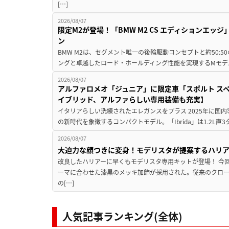
[…]
2026/08/07
限定M2が登場！「BMW M2 CS エディションエッジ
ン
BMW M2は、セグメント唯一の後輪駆動コンセプトと約50:
ングと卓越したロード・ホールディング性能を実現するMモデル。BMW 
2026/08/07
アルファロメオ「ジュニア」に限定車「スポルト スペ
イブリッド、アルファらしい専用装備も充実】
イタリアらしい洗練されたエレガンスをプラス 2025年に国内
の新時代を象徴するコンパクトモデル。「Ibrida」は1.2L直3
2026/08/07
大迫力な顔つきに変身！モデリスタが提案するハリ
改良したハリアーに早くもモデリスタ専用キットが登場！ 今
ーマに合わせた漆黒のメッキ加飾が採用された。従来のクロ
の[…]
人気記事ランキング(全体)