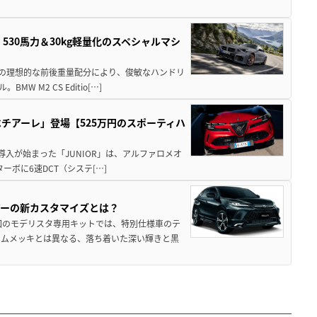
」530馬力＆30kg軽量化のスペシャルマシ
50の理想的な前後重量配分により、俊敏なハンドリ
M2 CS Editio[…]
チアーレ」登場【525万円のスポーティハ
導入が始まった「JUNIOR」は、アルファロメオ
ターボに6速DCT（システ[…]
アーの新カスタマイズとは？
回のモデリスタ専用キットでは、特別仕様車のテ
ームメッキとは異なる、落ち着いた深い輝きと黒