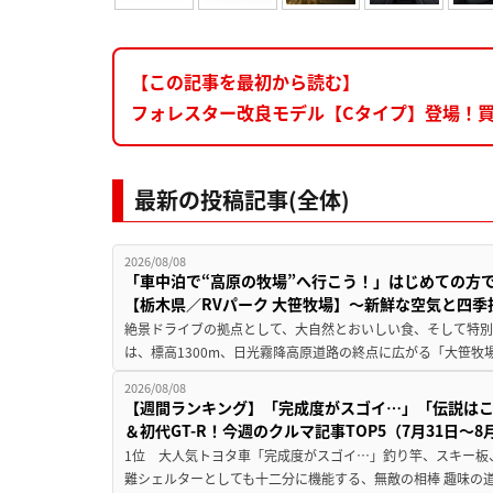
【この記事を最初から読む】
フォレスター改良モデル【Cタイプ】登場！
最新の投稿記事(全体)
2026/08/08
「車中泊で“高原の牧場”へ行こう！」はじめての方
【栃木県／RVパーク 大笹牧場】～新鮮な空気と四
絶景ドライブの拠点として、大自然とおいしい食、そして特別な
は、標高1300m、日光霧降高原道路の終点に広がる「大笹牧場
2026/08/08
【週間ランキング】「完成度がスゴイ…」「伝説は
＆初代GT-R！今週のクルマ記事TOP5（7月31日〜8
1位 大人気トヨタ車「完成度がスゴイ…」釣り竿、スキー板
難シェルターとしても十二分に機能する、無敵の相棒 趣味の