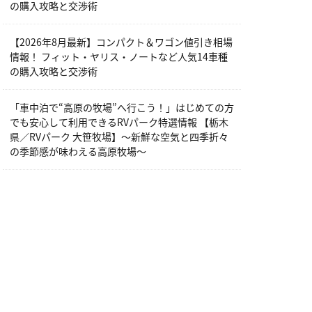
の購入攻略と交渉術
【2026年8月最新】コンパクト＆ワゴン値引き相場
情報！ フィット・ヤリス・ノートなど人気14車種
の購入攻略と交渉術
「車中泊で“高原の牧場”へ行こう！」はじめての方
でも安心して利用できるRVパーク特選情報 【栃木
県／RVパーク 大笹牧場】～新鮮な空気と四季折々
の季節感が味わえる高原牧場～