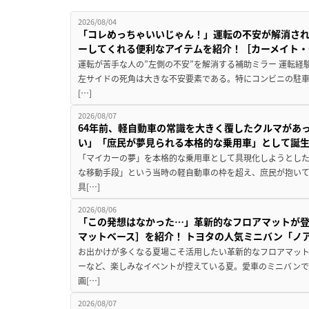
2026/08/04
「コレめっちゃいいじゃん！」運転の不安が解消され
ーしてくれる便利なアイテムを紹介！［カーメイト・CZ
運転が苦手な人の”左側の不安”を解消する補助ミラー 運転経
左サイドの死角は大きな不安要素である。特にコンビニの駐
[…]
2026/08/07
64年前、軽自動車の常識を大きく覆したクルマがあ
い」「庶民が夢見られる本格的な乗用車」として誕
「マイカーの夢」を本格的な乗用車として具現化しようとした
な移動手段」という当時の軽自動車の枠を超え、庶民が抱い
具[…]
2026/08/06
「この発想はなかった…」革新的なフロアマットが
マットベース］を紹介！ トヨタの人気ミニバン「ノ
お出かけが多くなる夏場こそ活用したい革新的なフロアマット
ーなど、楽しみなイベントが控えている夏。愛車のミニバン
画[…]
2026/08/07