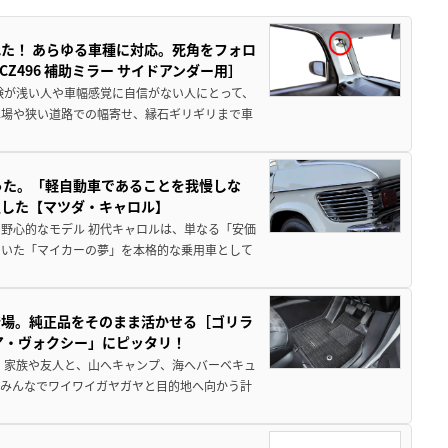
た！ あらゆる車種に対応。死角をフォロ
496 補助ミラー サイドアンダー用］
験が浅い人や車幅感覚に自信がない人にとって、
車場や狭い道路での幅寄せ、縁石ギリギリまで車
った。「軽自動車であることを我慢しな
生した【マツダ・キャロル】
野心的なモデル 初代キャロルは、単なる「安価
ていた「マイカーの夢」を本格的な乗用車として
登場。純正品をそのまま活かせる［ゴリラ
ア・ヴォクシー」にピッタリ！
 家族や友人と、山へキャンプ、海へバーベキュ
でみんなでワイワイガヤガヤと目的地へ向かう計