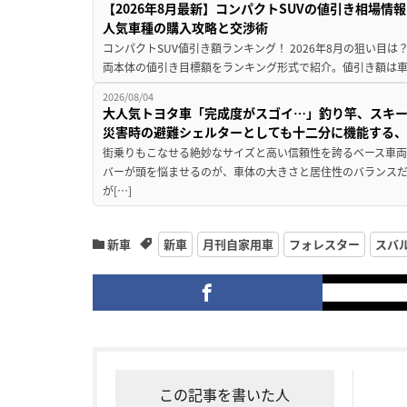
【2026年8月最新】コンパクトSUVの値引き相場情報
人気車種の購入攻略と交渉術
コンパクトSUV値引き額ランキング！ 2026年8月の狙い目は？
両本体の値引き目標額をランキング形式で紹介。値引き額は車
2026/08/04
大人気トヨタ車「完成度がスゴイ…」釣り竿、スキー
災害時の避難シェルターとしても十二分に機能する
街乗りもこなせる絶妙なサイズと高い信頼性を誇るベース車両
バーが頭を悩ませるのが、車体の大きさと居住性のバランス
が[…]
新車
新車
月刊自家用車
フォレスター
スバ
この記事を書いた人