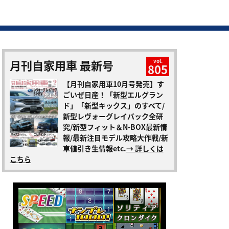
月刊自家用車 最新号
vol.
805
【月刊自家用車10月号発売】す
ごいぜ日産！「新型エルグラン
ド」「新型キックス」のすべて/
新型レヴォーグレイバック全研
究/新型フィット＆N-BOX最新情
報/最新注目モデル攻略大作戦/新
車値引き生情報etc.
→ 詳しくは
こちら