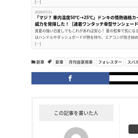
[…]
2026/07/21
「マジ？ 車内温度50℃→25℃」ドンキの情熱価格
威力を発揮した！［速着ワンタッチ傘型サンシェー
真夏の強い日差しでもこれがあれば安心！ 夏の駐車で気にな
はハンドルやダッシュボードが熱を持ち、エアコンが効き始め
[…]
新車
新車
月刊自家用車
フォレスター
スバ
この記事を書いた人