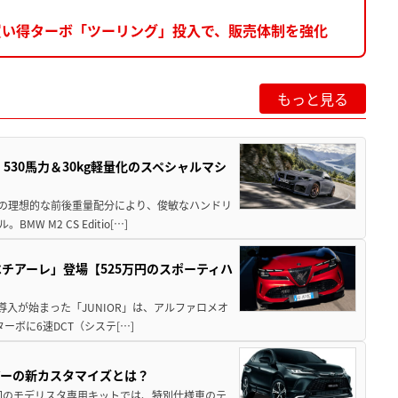
買い得ターボ「ツーリング」投入で、販売体制を強化
もっと見る
」530馬力＆30kg軽量化のスペシャルマシ
50の理想的な前後重量配分により、俊敏なハンドリ
M2 CS Editio[…]
チアーレ」登場【525万円のスポーティハ
導入が始まった「JUNIOR」は、アルファロメオ
ターボに6速DCT（システ[…]
アーの新カスタマイズとは？
回のモデリスタ専用キットでは、特別仕様車のテ