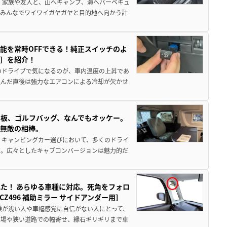
 家族や友人と、山へキャンプ、海へバーベキュ
でみんなでワイワイガヤガヤと目的地へ向かう計
能を常時OFFできる！純正スイッチのよ
ー］を紹介！
のドライブで気になるのが、車内温度の上昇であ
込んだ直後は強力なエアコンによる冷却が欠かせ
板、ゴルフバッグ、なんでもオッケー。
、無敵の相棒。
 キャンピングカー選びにおいて、多くのドライ
だ。広々としたキャブコンバージョンは魅力的だ
た！ あらゆる車種に対応。死角をフォロ
496 補助ミラー サイドアンダー用］
験が浅い人や車幅感覚に自信がない人にとって、
車場や狭い道路での幅寄せ、縁石ギリギリまで車