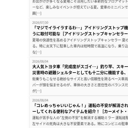
お出かけが多くなる夏場こそ活用したい革新的なフロアマット
ーなど、楽しみなイベントが控えている夏。愛車のミニバン
画[…]
2026/07/30
「マジでイライラするわ…」アイドリングストップ機
うに取付可能な［アイドリングストップキャンセラ
夏場の快適性を高めるアイドリングストップキャンセラー 夏
る。特に炎天下に駐車した車内は短時間で高温になり、乗り
な[…]
2026/08/04
大人気トヨタ車「完成度がスゴイ…」釣り竿、スキー
災害時の避難シェルターとしても十二分に機能する
街乗りもこなせる絶妙なサイズと高い信頼性を誇るベース車両
バーが頭を悩ませるのが、車体の大きさと居住性のバランス
が[…]
2026/08/04
「コレめっちゃいいじゃん！」運転の不安が解消され
ーしてくれる便利なアイテムを紹介！［カーメイト・CZ
運転が苦手な人の”左側の不安”を解消する補助ミラー 運転経
左サイドの死角は大きな不安要素である。特にコンビニの駐