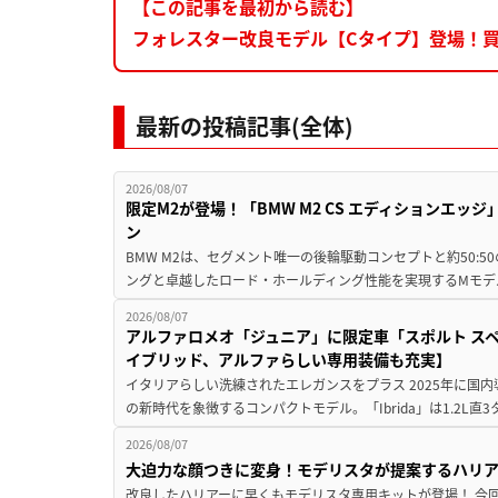
【この記事を最初から読む】
フォレスター改良モデル【Cタイプ】登場！
最新の投稿記事(全体)
2026/08/07
限定M2が登場！「BMW M2 CS エディションエッジ
ン
BMW M2は、セグメント唯一の後輪駆動コンセプトと約50:
ングと卓越したロード・ホールディング性能を実現するMモデル。BMW 
2026/08/07
アルファロメオ「ジュニア」に限定車「スポルト スペ
イブリッド、アルファらしい専用装備も充実】
イタリアらしい洗練されたエレガンスをプラス 2025年に国内
の新時代を象徴するコンパクトモデル。「Ibrida」は1.2L直3
2026/08/07
大迫力な顔つきに変身！モデリスタが提案するハリ
改良したハリアーに早くもモデリスタ専用キットが登場！ 今