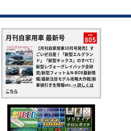
月刊自家用車 最新号
vol.
805
【月刊自家用車10月号発売】す
ごいぜ日産！「新型エルグラン
ド」「新型キックス」のすべて/
新型レヴォーグレイバック全研
究/新型フィット＆N-BOX最新情
報/最新注目モデル攻略大作戦/新
車値引き生情報etc.
→ 詳しくは
こちら