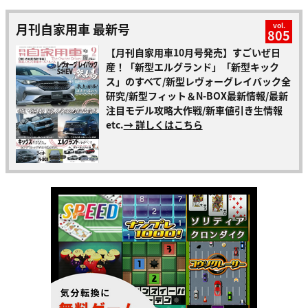
月刊自家用車 最新号
vol.
805
【月刊自家用車10月号発売】すごいぜ日
産！「新型エルグランド」「新型キック
ス」のすべて/新型レヴォーグレイバック全
研究/新型フィット＆N-BOX最新情報/最新
注目モデル攻略大作戦/新車値引き生情報
etc.
→ 詳しくはこちら