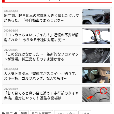
2026/08/07
64年前、軽自動車の常識を大きく覆したクルマ
があった。「軽自動車であることを…
2026/08/04
「コレめっちゃいいじゃん！」運転の不安が解
消された！ あらゆる車種に対応。死…
2026/08/06
「この発想はなかった…」革新的なフロアマッ
トが登場。純正品をそのまま活かせる…
2026/08/04
大人気トヨタ車「完成度がスゴイ…」釣り竿、
スキー板、ゴルフバッグ、なんでもオ…
2026/08/07
「甘く見てると痛い目に遭う」走行前のタイヤ
点検。絶対にやって！ 過酷な夏場は…
新車
新車
月刊自家用車
フォレスター
スバル