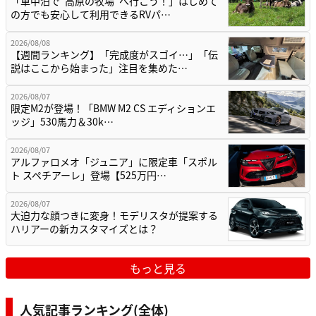
「車中泊で“高原の牧場”へ行こう！」はじめて
の方でも安心して利用できるRVパ…
2026/08/08
【週間ランキング】「完成度がスゴイ…」「伝
説はここから始まった」注目を集めた…
2026/08/07
限定M2が登場！「BMW M2 CS エディションエ
ッジ」530馬力＆30k…
2026/08/07
アルファロメオ「ジュニア」に限定車「スポル
ト スペチアーレ」登場【525万円…
2026/08/07
大迫力な顔つきに変身！モデリスタが提案する
ハリアーの新カスタマイズとは？
もっと見る
人気記事ランキング(全体)