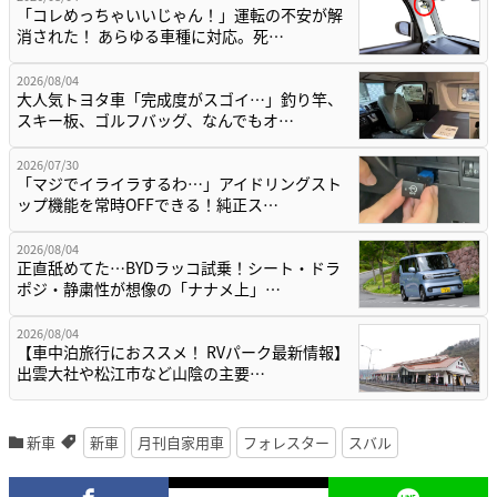
「コレめっちゃいいじゃん！」運転の不安が解
消された！ あらゆる車種に対応。死…
2026/08/04
大人気トヨタ車「完成度がスゴイ…」釣り竿、
スキー板、ゴルフバッグ、なんでもオ…
2026/07/30
「マジでイライラするわ…」アイドリングスト
ップ機能を常時OFFできる！純正ス…
2026/08/04
正直舐めてた…BYDラッコ試乗！シート・ドラ
ポジ・静粛性が想像の「ナナメ上」…
2026/08/04
【車中泊旅行におススメ！ RVパーク最新情報】
出雲大社や松江市など山陰の主要…
新車
新車
月刊自家用車
フォレスター
スバル