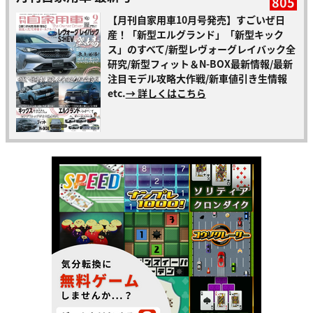
805
【月刊自家用車10月号発売】すごいぜ日
産！「新型エルグランド」「新型キック
ス」のすべて/新型レヴォーグレイバック全
研究/新型フィット＆N-BOX最新情報/最新
注目モデル攻略大作戦/新車値引き生情報
etc.
→ 詳しくはこちら