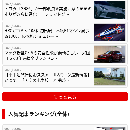
2026/08/06
トヨタ「GR86」が一部改良を実施。意のままの
走りがさらに進化！「ソリッドグ…
2026/08/06
HRCがコミケ108に初出展！本物F1マシン展示
＆1300万の本格シミュレー…
2026/08/06
マツダ新型CX-5の安全性能が素晴らしい！米国
IIHSで3年連続全ブランド1…
2026/08/06
【車中泊旅行におススメ！ RVパーク最新情報】
かつて、「天空の小学校」と呼ば…
もっと見る
人気記事ランキング(全体)
2026/08/04