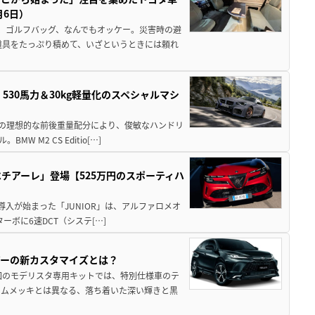
月6日）
、ゴルフバッグ、なんでもオッケー。災害時の避
道具をたっぷり積めて、いざというときには頼れ
」530馬力＆30kg軽量化のスペシャルマシ
50の理想的な前後重量配分により、俊敏なハンドリ
M2 CS Editio[…]
チアーレ」登場【525万円のスポーティハ
導入が始まった「JUNIOR」は、アルファロメオ
ターボに6速DCT（システ[…]
アーの新カスタマイズとは？
回のモデリスタ専用キットでは、特別仕様車のテ
ームメッキとは異なる、落ち着いた深い輝きと黒