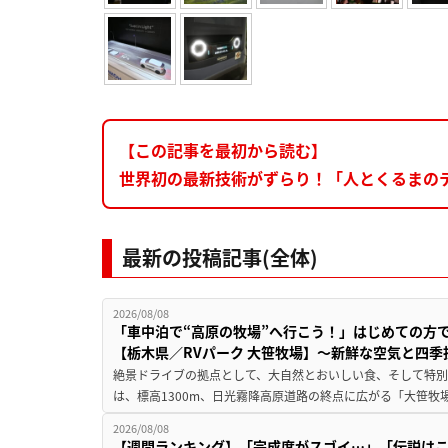
【この記事を最初から読む】
世界初の最新技術がずらり！「人とくるまのテ
最新の投稿記事(全体)
2026/08/08
「車中泊で“高原の牧場”へ行こう！」はじめての方
【栃木県／RVパーク 大笹牧場】～新鮮な空気と四
絶景ドライブの拠点として、大自然とおいしい食、そして特別な
は、標高1300m、日光霧降高原道路の終点に広がる「大笹牧場
2026/08/08
【週間ランキング】「完成度がスゴイ…」「伝説は