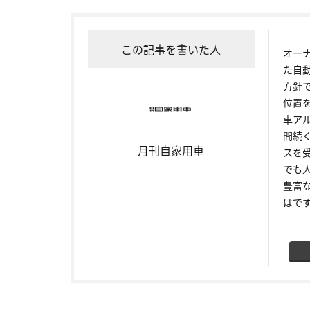
この記事を書いた人
オー
た自
方針
位置
車ア
間続
月刊自家用車
スを
でも
豊富
はで