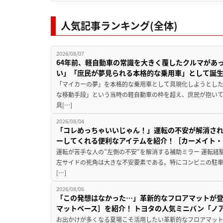
人気記事ランキング(全体)
2026/08/07
64年前、軽自動車の常識を大きく覆したクルマがあ
い」「庶民が夢見られる本格的な乗用車」として誕
「マイカーの夢」を本格的な乗用車として具現化しようとした
な移動手段」という当時の軽自動車の枠を超え、庶民が抱い
具[…]
2026/08/04
「コレめっちゃいいじゃん！」運転の不安が解消され
ーしてくれる便利なアイテムを紹介！［カーメイト・CZ
運転が苦手な人の”左側の不安”を解消する補助ミラー 運転経
左サイドの死角は大きな不安要素である。特にコンビニの駐
[…]
2026/08/06
「この発想はなかった…」革新的なフロアマットが
マットベース］を紹介！ トヨタの人気ミニバン「ノ
お出かけが多くなる夏場こそ活用したい革新的なフロアマット