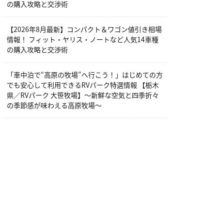
の購入攻略と交渉術
【2026年8月最新】コンパクト＆ワゴン値引き相場
情報！ フィット・ヤリス・ノートなど人気14車種
の購入攻略と交渉術
「車中泊で“高原の牧場”へ行こう！」はじめての方
でも安心して利用できるRVパーク特選情報 【栃木
県／RVパーク 大笹牧場】～新鮮な空気と四季折々
の季節感が味わえる高原牧場～