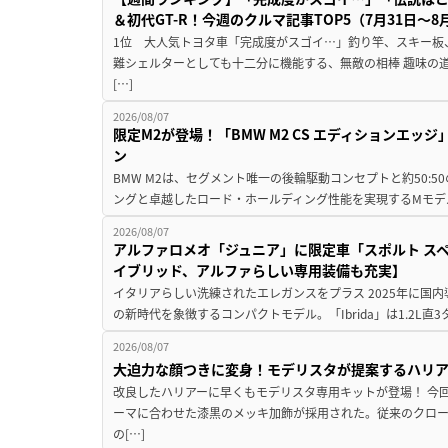
＆初代GT-R！今週のクルマ記事TOP5（7月31日〜8
1位 大人気トヨタ車「完成度がスゴイ…」釣り竿、スキー板
難シェルターとしても十二分に機能する、無敵の相棒 趣味の
[…]
2026/08/07
限定M2が登場！「BMW M2 CS エディションエッジ
ン
BMW M2は、セグメント唯一の後輪駆動コンセプトと約50:
ングと卓越したロード・ホールディング性能を実現するMモデル。BMW 
2026/08/07
アルファロメオ「ジュニア」に限定車「スポルト スペ
イブリッド、アルファらしい専用装備も充実】
イタリアらしい洗練されたエレガンスをプラス 2025年に国内
の新時代を象徴するコンパクトモデル。「Ibrida」は1.2L直3
2026/08/07
大迫力な顔つきに変身！モデリスタが提案するハリ
改良したハリアーに早くもモデリスタ専用キットが登場！ 今
ーマに合わせた漆黒のメッキ加飾が採用された。従来のクロ
の[…]