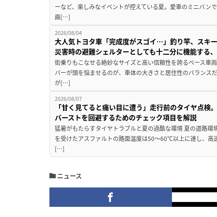
ーなど、楽しみなイベントが控えている夏。愛車のミニバン
画[…]
2026/08/04
大人気トヨタ車「完成度がスゴイ…」釣り竿、スキー
災害時の避難シェルターとしても十二分に機能する
街乗りもこなせる絶妙なサイズと高い信頼性を誇るベース車両
バーが頭を悩ませるのが、車体の大きさと居住性のバランス
が[…]
2026/08/07
「甘く見てると痛い目に遭う」走行前のタイヤ点検。
バーストを回避するためのチェック項目を解説
猛暑がもたらすタイヤトラブルと夏の過酷な環境 夏の道路環
を受けたアスファルトの路面温度は50〜60℃以上に達し、
[…]
ニュース