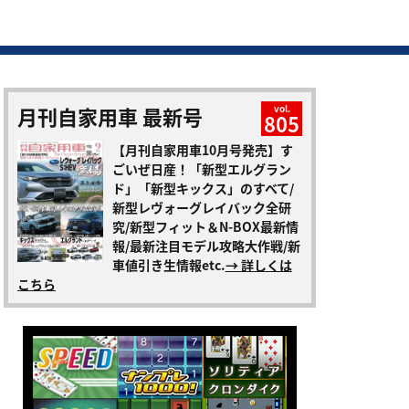
月刊自家用車 最新号
vol.
805
【月刊自家用車10月号発売】す
ごいぜ日産！「新型エルグラン
ド」「新型キックス」のすべて/
新型レヴォーグレイバック全研
究/新型フィット＆N-BOX最新情
報/最新注目モデル攻略大作戦/新
車値引き生情報etc.
→ 詳しくは
こちら