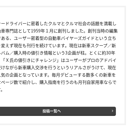
ナードライバーに密着したクルマとクルマ社会の話題を満載し
動車専門誌として1959年１月に創刊しました。創刊当時の編集
である、ユーザー密着型の自動車バイヤーズガイドという立ち
を変えず現在も刊行を続けています。現在は新車スクープ／新
ルバム／購入時の値引き情報という3企画が柱。とくに約30年
く「Ｘ氏の値引きにチャレンジ」はユーザーがプロのアドバイ
受けながら新車購入交渉を行うというリアルさがうけて、現在
人気の企画となっています。毎月デビューする数多くの新車を
なページ数で紹介し、購入指南を行うのも月刊自家用車ならで
す。
投稿一覧へ