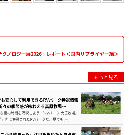
クノロジー展2026」レポート＜国内サプライヤー編＞
もっと見る
でも安心して利用できるRVパーク特選情報
季折々の季節感が味わえる高原牧場～
夜の時間を満喫しよう 「RVパーク 大笹牧場」
」内に併設されたRVパークだ。夏でも[…]
ここから始まった」注目を集めたトヨタ車