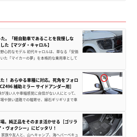
った。「軽自動車であることを我慢しな
生した【マツダ・キャロル】
野心的なモデル 初代キャロルは、単なる「安価
ていた「マイカーの夢」を本格的な乗用車として
た！ あらゆる車種に対応。死角をフォロ
496 補助ミラー サイドアンダー用］
験が浅い人や車幅感覚に自信がない人にとって、
車場や狭い道路での幅寄せ、縁石ギリギリまで車
登場。純正品をそのまま活かせる［ゴリラ
ア・ヴォクシー」にピッタリ！
 家族や友人と、山へキャンプ、海へバーベキュ