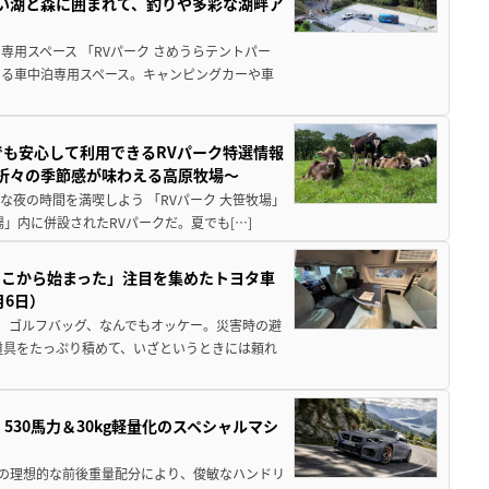
しい湖と森に囲まれて、釣りや多彩な湖畔ア
用スペース 「RVパーク さめうらテントパー
る車中泊専用スペース。キャンピングカーや車
でも安心して利用できるRVパーク特選情報
季折々の季節感が味わえる高原牧場～
夜の時間を満喫しよう 「RVパーク 大笹牧場」
」内に併設されたRVパークだ。夏でも[…]
ここから始まった」注目を集めたトヨタ車
月6日）
、ゴルフバッグ、なんでもオッケー。災害時の避
道具をたっぷり積めて、いざというときには頼れ
」530馬力＆30kg軽量化のスペシャルマシ
50の理想的な前後重量配分により、俊敏なハンドリ