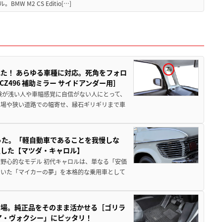
M2 CS Editio[…]
た！ あらゆる車種に対応。死角をフォロ
496 補助ミラー サイドアンダー用］
験が浅い人や車幅感覚に自信がない人にとって、
車場や狭い道路での幅寄せ、縁石ギリギリまで車
った。「軽自動車であることを我慢しな
生した【マツダ・キャロル】
野心的なモデル 初代キャロルは、単なる「安価
ていた「マイカーの夢」を本格的な乗用車として
登場。純正品をそのまま活かせる［ゴリラ
ア・ヴォクシー」にピッタリ！