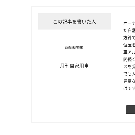
この記事を書いた人
オー
た自
方針
位置
車ア
間続
月刊自家用車
スを
でも
豊富
はで