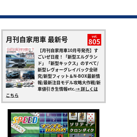
月刊自家用車 最新号
vol.
805
【月刊自家用車10月号発売】す
ごいぜ日産！「新型エルグラン
ド」「新型キックス」のすべて/
新型レヴォーグレイバック全研
究/新型フィット＆N-BOX最新情
報/最新注目モデル攻略大作戦/新
車値引き生情報etc.
→ 詳しくは
こちら