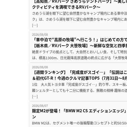
【高知県／RVパーク さめうらテントパーク】～美
クティビティを満喫できるRVパーク～
さめうら湖を眼下に望む自然豊かなキャンプ場内にある車中泊専
ク」は、さめうら湖を眼下に望む自然豊かなキャンプ場内にあ
[…]
2026/08/08
「車中泊で“高原の牧場”へ行こう！」はじめての方
【栃木県／RVパーク 大笹牧場】～新鮮な空気と四
絶景ドライブの拠点として、大自然とおいしい食、そして特別な
は、標高1300m、日光霧降高原道路の終点に広がる「大笹牧場
2026/08/08
【週間ランキング】「完成度がスゴイ…」「伝説は
＆初代GT-R！今週のクルマ記事TOP5（7月31日〜8
1位 大人気トヨタ車「完成度がスゴイ…」釣り竿、スキー板
難シェルターとしても十二分に機能する、無敵の相棒 趣味の
[…]
2026/08/07
限定M2が登場！「BMW M2 CS エディションエッジ
ン
BMW M2は、セグメント唯一の後輪駆動コンセプトと約50: