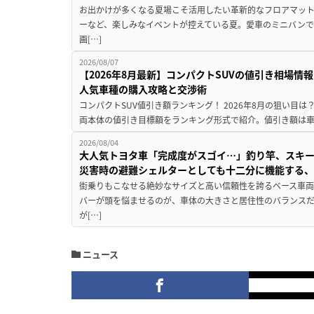
お出かけが多くなる夏場こそ活用したい革新的なフロアマット
ーなど、楽しみなイベントが控えている夏。愛車のミニバン
画[…]
2026/08/07
【2026年8月最新】コンパクトSUVの値引き相場情報
人気車種の購入攻略と交渉術
コンパクトSUV値引き額ランキング！ 2026年8月の狙い目は？
両本体の値引き目標額をランキング形式で紹介。値引き額は車
2026/08/04
大人気トヨタ車「完成度がスゴイ…」釣り竿、スキー
災害時の避難シェルターとしても十二分に機能する
街乗りもこなせる絶妙なサイズと高い信頼性を誇るベース車両
バーが頭を悩ませるのが、車体の大きさと居住性のバランス
が[…]
ニュース