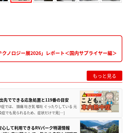
クノロジー展2026」レポート＜国内サプライヤー編＞
もっと見る
出先でできる応急処置と119番の目安
では、 頭痛 吐き気 嘔吐 ぐったりしている 元
染症でも見られるため、症状だけで見[…]
安心して利用できるRVパーク特選情報