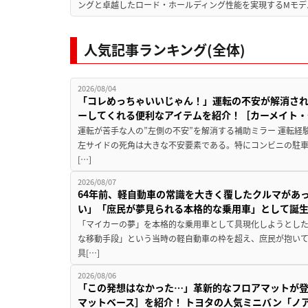
ングと卓越したロード・ホールディング性能を実現するMモデル。BMW 
人気記事ランキング(全体)
2026/08/04
「コレめっちゃいいじゃん！」運転の不安が解消され
ーしてくれる便利なアイテムを紹介！［カーメイト・CZ
運転が苦手な人の”左側の不安”を解消する補助ミラー 運転経
左サイドの死角は大きな不安要素である。特にコンビニの駐
[…]
2026/08/07
64年前、軽自動車の常識を大きく覆したクルマがあ
い」「庶民が夢見られる本格的な乗用車」として誕
「マイカーの夢」を本格的な乗用車として具現化しようとした
な移動手段」という当時の軽自動車の枠を超え、庶民が抱い
具[…]
2026/08/06
「この発想はなかった…」革新的なフロアマットが
マットベース］を紹介！ トヨタの人気ミニバン「ノ