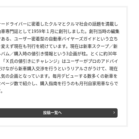
ナードライバーに密着したクルマとクルマ社会の話題を満載し
動車専門誌として1959年１月に創刊しました。創刊当時の編集
である、ユーザー密着型の自動車バイヤーズガイドという立ち
を変えず現在も刊行を続けています。現在は新車スクープ／新
ルバム／購入時の値引き情報という3企画が柱。とくに約30年
く「Ｘ氏の値引きにチャレンジ」はユーザーがプロのアドバイ
受けながら新車購入交渉を行うというリアルさがうけて、現在
人気の企画となっています。毎月デビューする数多くの新車を
なページ数で紹介し、購入指南を行うのも月刊自家用車ならで
す。
投稿一覧へ