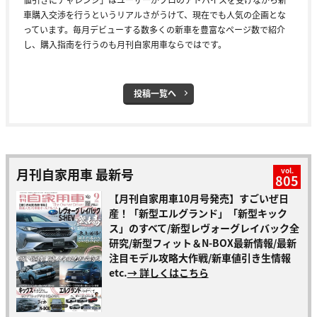
車購入交渉を行うというリアルさがうけて、現在でも人気の企画とな
っています。毎月デビューする数多くの新車を豊富なページ数で紹介
し、購入指南を行うのも月刊自家用車ならではです。
投稿一覧へ
月刊自家用車 最新号
vol.
805
【月刊自家用車10月号発売】すごいぜ日
産！「新型エルグランド」「新型キック
ス」のすべて/新型レヴォーグレイバック全
研究/新型フィット＆N-BOX最新情報/最新
注目モデル攻略大作戦/新車値引き生情報
etc.
→ 詳しくはこちら