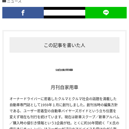
ニュース
この記事を書いた人
月刊自家用車
オーナードライバーに密着したクルマとクルマ社会の話題を満載した
自動車専門誌として1959年１月に創刊しました。創刊当時の編集方針
である、ユーザー密着型の自動車バイヤーズガイドという立ち位置を
変えず現在も刊行を続けています。現在は新車スクープ／新車アルバム
／購入時の値引き情報という3企画が柱。とくに約30年間続く「Ｘ氏の
値引きにチャレンジ」はユーザーがプロのアドバイスを受けながら新