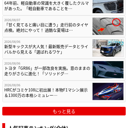
64年前、軽自動車の常識を大きく覆したクルマ
があった。「軽自動車であることを…
2026/08/07
「甘く見てると痛い目に遭う」走行前のタイヤ
点検。絶対にやって！ 過酷な夏場は…
2026/08/06
新型キックスが大人気！最新販売データとライ
バルから見える「選ばれるワケ」
2026/08/06
トヨタ「GR86」が一部改良を実施。意のままの
走りがさらに進化！「ソリッドグ…
2026/08/06
HRCがコミケ108に初出展！本物F1マシン展示
＆1300万の本格シミュレー…
もっと見る