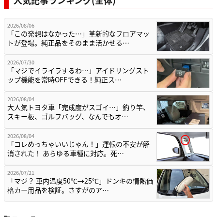
人気記事ランキング(全体)
2026/08/06
「この発想はなかった…」革新的なフロアマッ
トが登場。純正品をそのまま活かせる…
2026/07/30
「マジでイライラするわ…」アイドリングスト
ップ機能を常時OFFできる！純正ス…
2026/08/04
大人気トヨタ車「完成度がスゴイ…」釣り竿、
スキー板、ゴルフバッグ、なんでもオ…
2026/08/04
「コレめっちゃいいじゃん！」運転の不安が解
消された！ あらゆる車種に対応。死…
2026/07/21
「マジ？ 車内温度50℃→25℃」ドンキの情熱価
格カー用品を検証。さすがのア…