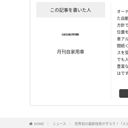
この記事を書いた人
オー
た自
方針
位置
車ア
間続
月刊自家用車
スを
でも
豊富
はで
HOME
ニュース
世界初の最新技術がずらり！「人と