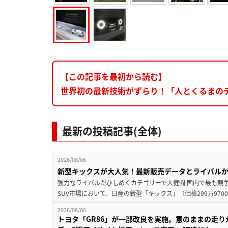
【この記事を最初から読む】
世界初の最新技術がずらり！「人とくるまのテ
最新の投稿記事(全体)
2026/08/06
新型キックスが大人気！最新販売データとライバル
強力なライバルがひしめくカテゴリーで大健闘 国内で最も競
SUV市場において、日産の新型「キックス」（価格299万9700～
2026/08/06
トヨタ「GR86」が一部改良を実施。意のままの走