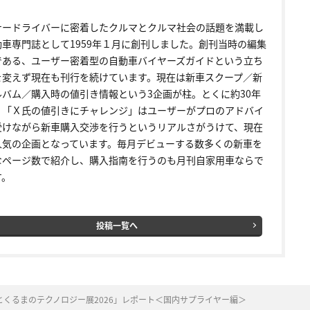
ナードライバーに密着したクルマとクルマ社会の話題を満載し
動車専門誌として1959年１月に創刊しました。創刊当時の編集
である、ユーザー密着型の自動車バイヤーズガイドという立ち
を変えず現在も刊行を続けています。現在は新車スクープ／新
ルバム／購入時の値引き情報という3企画が柱。とくに約30年
く「Ｘ氏の値引きにチャレンジ」はユーザーがプロのアドバイ
受けながら新車購入交渉を行うというリアルさがうけて、現在
人気の企画となっています。毎月デビューする数多くの新車を
なページ数で紹介し、購入指南を行うのも月刊自家用車ならで
す。
投稿一覧へ
くるまのテクノロジー展2026」レポート＜国内サプライヤー編＞