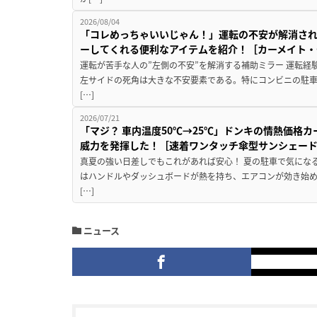
2026/08/04
「コレめっちゃいいじゃん！」運転の不安が解消され
ーしてくれる便利なアイテムを紹介！［カーメイト・CZ
運転が苦手な人の”左側の不安”を解消する補助ミラー 運転経
左サイドの死角は大きな不安要素である。特にコンビニの駐
[…]
2026/07/21
「マジ？ 車内温度50℃→25℃」ドンキの情熱価格
威力を発揮した！［速着ワンタッチ傘型サンシェー
真夏の強い日差しでもこれがあれば安心！ 夏の駐車で気にな
はハンドルやダッシュボードが熱を持ち、エアコンが効き始め
[…]
ニュース