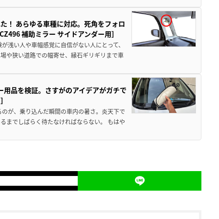
た！ あらゆる車種に対応。死角をフォロ
496 補助ミラー サイドアンダー用］
験が浅い人や車幅感覚に自信がない人にとって、
車場や狭い道路での幅寄せ、縁石ギリギリまで車
カー用品を検証。さすがのアイデアがガチで
ド］
るのが、乗り込んだ瞬間の車内の暑さ。炎天下で
るまでしばらく待たなければならない。 もはや