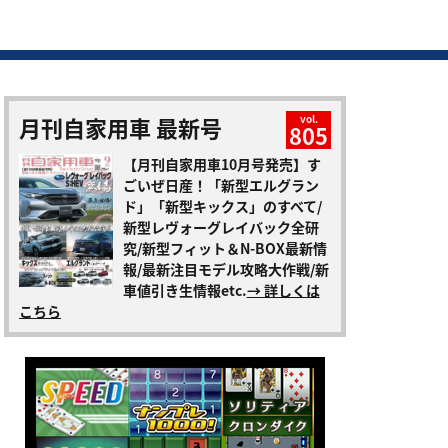
月刊自家用車 最新号
vol.
805
【月刊自家用車10月号発売】す
ごいぜ日産！「新型エルグラン
ド」「新型キックス」のすべて/
新型レヴォーグレイバック全研
究/新型フィット＆N-BOX最新情
報/最新注目モデル攻略大作戦/新
車値引き生情報etc.
→ 詳しくは
こちら