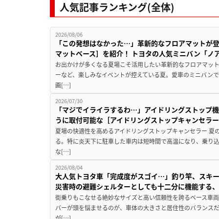
人気記事ランキング(全体)
2026/08/06
「この発想はなかった…」革新的なフロアマットが
マットベース］を紹介！ トヨタの人気ミニバン「ノ
お出かけが多くなる夏場こそ活用したい革新的なフロアマット
ーなど、楽しみなイベントが控えている夏。愛車のミニバン
画[…]
2026/07/30
「マジでイライラするわ…」アイドリングストップ機
うに取付可能な［アイドリングストップキャンセラ
夏場の快適性を高めるアイドリングストップキャンセラー 夏
る。特に炎天下に駐車した車内は短時間で高温になり、乗り
な[…]
2026/08/04
大人気トヨタ車「完成度がスゴイ…」釣り竿、スキー
災害時の避難シェルターとしても十二分に機能する
街乗りもこなせる絶妙なサイズと高い信頼性を誇るベース車両
バーが頭を悩ませるのが、車体の大きさと居住性のバランス
が[…]