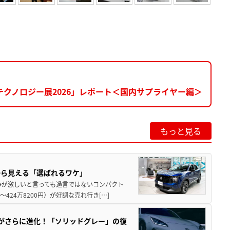
クノロジー展2026」レポート＜国内サプライヤー編＞
もっと見る
から見える「選ばれるワケ」
争が激しいと言っても過言ではないコンパクト
424万8200円）が好調な売れ行き[…]
りがさらに進化！「ソリッドグレー」の復