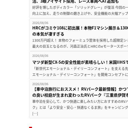
活、3眼アイサイト採用、レース車両へAT追加も
好評を博したボディカラー「ソリッドグレー」が復活 今回の
向上に加え、走りの制御の磨き上げや、安全機能の大幅アップデー
2026/08/06
HRCがコミケ108に初出展！本物F1マシン展示＆1
の本気が凄すぎる
1300万円超え！ 本物のフォーミュラ筐体を採用した超限定
最大の目玉となるのが、河森正治氏とHRCのeモータースポー
2026/08/06
マツダ新型CX-5の安全性能が素晴らしい！米国IIH
「新世代エモーショナル・デイリーコンフォート」を支える先進安
エモーショナル・デイリーコンフォート」を開発コンセプトに
2026/08/06
【車中泊旅行におススメ！ RVパーク最新情報】か
の良い校庭が生まれ変わったRVパーク『三重県伊賀市
車中泊を安心して、かつ快適に楽しみたい方におすすめのRVパ
ク」とは「より安全・安心・快適なくるま旅」をキャンピン
[…]