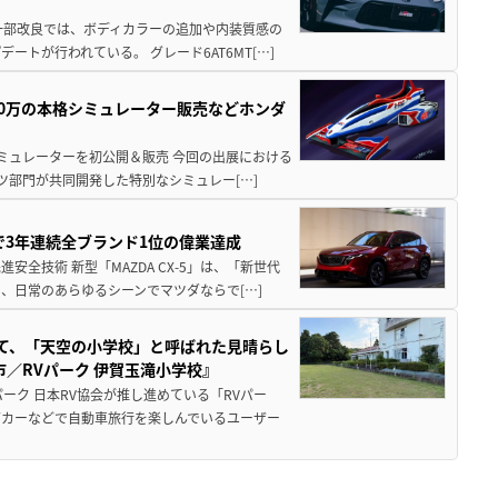
一部改良では、ボディカラーの追加や内装質感の
トが行われている。 グレード6AT6MT[…]
300万の本格シミュレーター販売などホンダ
シミュレーターを初公開＆販売 今回の出展における
ツ部門が共同開発した特別なシミュレー[…]
Sで3年連続全ブランド1位の偉業達成
全技術 新型「MAZDA CX-5」は、「新世代
、日常のあらゆるシーンでマツダならで[…]
つて、「天空の小学校」と呼ばれた見晴らし
／RVパーク 伊賀玉滝小学校』
ーク 日本RV協会が推し進めている「RVパー
グカーなどで自動車旅行を楽しんでいるユーザー