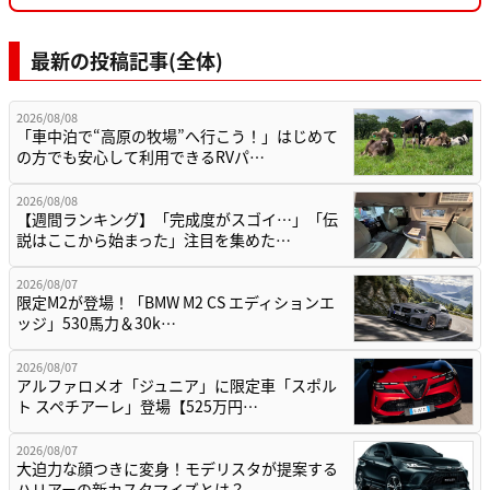
最新の投稿記事(全体)
2026/08/08
「車中泊で“高原の牧場”へ行こう！」はじめて
の方でも安心して利用できるRVパ…
2026/08/08
【週間ランキング】「完成度がスゴイ…」「伝
説はここから始まった」注目を集めた…
2026/08/07
限定M2が登場！「BMW M2 CS エディションエ
ッジ」530馬力＆30k…
2026/08/07
アルファロメオ「ジュニア」に限定車「スポル
ト スペチアーレ」登場【525万円…
2026/08/07
大迫力な顔つきに変身！モデリスタが提案する
ハリアーの新カスタマイズとは？