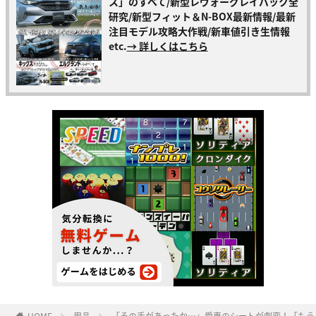
ス」のすべて/新型レヴォーグレイバック全
研究/新型フィット＆N-BOX最新情報/最新
注目モデル攻略大作戦/新車値引き生情報
etc.
→ 詳しくはこちら
HOME
用品
「その手があったか…」愛車のシートが劇変！「もう