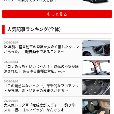
もっと見る
人気記事ランキング(全体)
2026/08/07
64年前、軽自動車の常識を大きく覆したクルマ
があった。「軽自動車であることを…
2026/08/04
「コレめっちゃいいじゃん！」運転の不安が解
消された！ あらゆる車種に対応。死…
2026/08/06
「この発想はなかった…」革新的なフロアマッ
トが登場。純正品をそのまま活かせる…
2026/08/04
大人気トヨタ車「完成度がスゴイ…」釣り竿、
スキー板、ゴルフバッグ、なんでもオ…