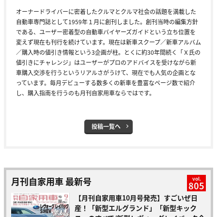
オーナードライバーに密着したクルマとクルマ社会の話題を満載した
自動車専門誌として1959年１月に創刊しました。創刊当時の編集方針
である、ユーザー密着型の自動車バイヤーズガイドという立ち位置を
変えず現在も刊行を続けています。現在は新車スクープ／新車アルバム
／購入時の値引き情報という3企画が柱。とくに約30年間続く「Ｘ氏の
値引きにチャレンジ」はユーザーがプロのアドバイスを受けながら新
車購入交渉を行うというリアルさがうけて、現在でも人気の企画とな
っています。毎月デビューする数多くの新車を豊富なページ数で紹介
し、購入指南を行うのも月刊自家用車ならではです。
投稿一覧へ
月刊自家用車 最新号
vol.
805
【月刊自家用車10月号発売】すごいぜ日
産！「新型エルグランド」「新型キック